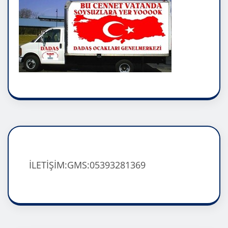
İLETİŞİM:GMS:05393281369