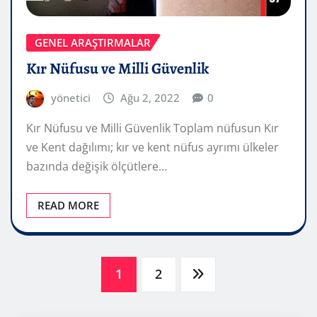
GENEL ARAŞTIRMALAR
Kır Nüfusu ve Milli Güvenlik
yönetici
Ağu 2, 2022
0
Kır Nüfusu ve Milli Güvenlik Toplam nüfusun Kır
ve Kent dağılımı; kır ve kent nüfus ayrımı ülkeler
bazında değişik ölçütlere…
READ MORE
Yazı
1
2