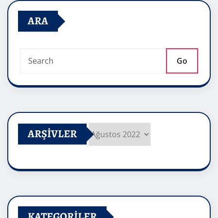
sayfalaması
ARA
Go
ARŞIVLER
Arşivler
KATEGORILER