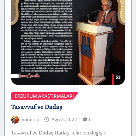
ERZURUM ARAŞTIRMALARI
Tasavvuf ve Dadaş
yönetici
Ağu 2, 2022
0
Tasavvuf ve Dadaş Dadaş kelimesi değişik