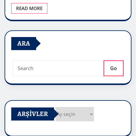
READ MORE
ARA
Go
ARŞIVLER
Arşivler