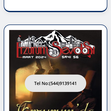
Tel No:(544)9139141