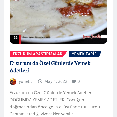
ERZURUM ARAŞTIRMALARI
YEMEK TARIFI
Erzurum da Özel Günlerde Yemek
Adetleri
yönetici
May 1, 2022
0
Erzurum da Özel Günlerde Yemek Adetleri
DOĞUMDA YEMEK ADETLERİ Çocuğun
doğmasından önce gelin el üstünde tutulurdu.
Canının istediği yiyecekler yapılır…