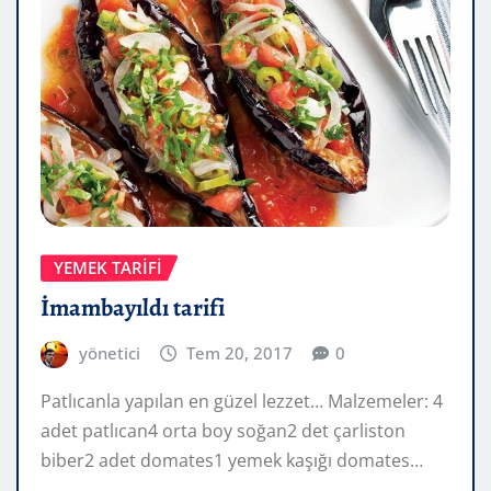
YEMEK TARIFI
İmambayıldı tarifi
yönetici
Tem 20, 2017
0
Patlıcanla yapılan en güzel lezzet… Malzemeler: 4
adet patlıcan4 orta boy soğan2 det çarliston
biber2 adet domates1 yemek kaşığı domates…