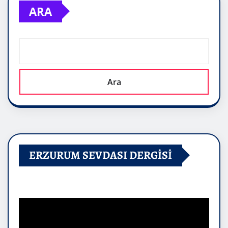
ARA
Ara
ERZURUM SEVDASI DERGİSİ
Video
oynatıcı