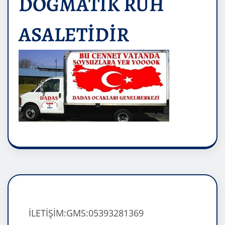
DOĞMATİK RUH
ASALETİDİR
İLETİŞİM:GMS:05393281369