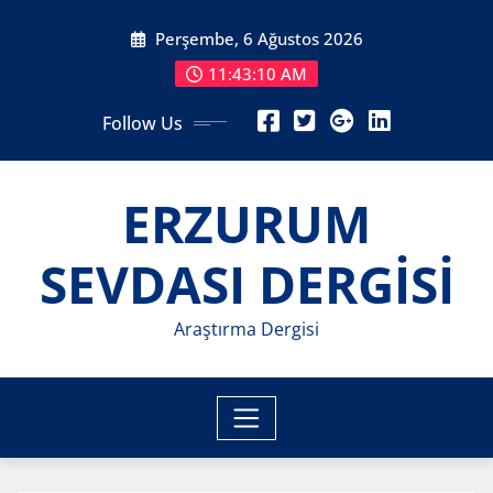
Skip
Perşembe, 6 Ağustos 2026
to
content
11:43:12 AM
Follow Us
ERZURUM
SEVDASI DERGİSİ
Araştırma Dergisi