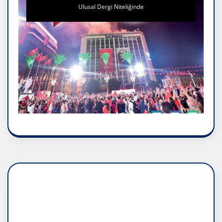
Ulusal Dergi Niteliğinde
DADAŞLIK DOĞMATİK
RUH ASALETİDİR