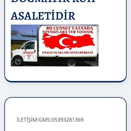
ASALETİDİR
İLETİŞİM:GMS:05393281369