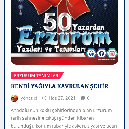
ERZURUM TANIMLARI
KENDİ YAĞIYLA KAVRULAN ŞEHİR
yönetici
Haz 27, 2021
0
Anadolu’nun köklü şehirlerinden olan Erzurum
tarih sahnesine çıktığı günden itibaren
bulunduğu konum itibariyle askeri, siyasi ve ticari