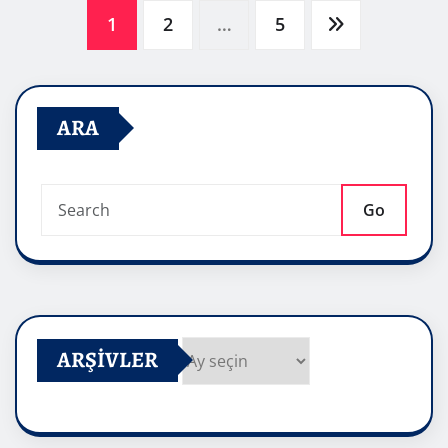
Yazı
1
2
…
5
sayfalaması
ARA
Go
ARŞIVLER
Arşivler