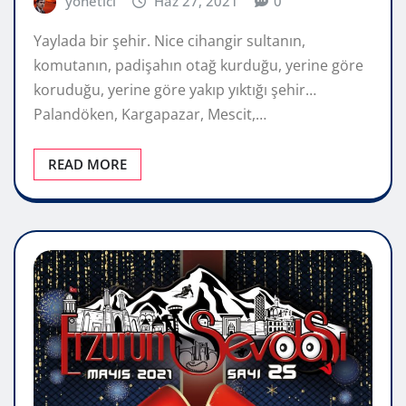
yönetici
Haz 27, 2021
0
Yaylada bir şehir. Nice cihangir sultanın,
komutanın, padişahın otağ kurduğu, yerine göre
koruduğu, yerine göre yakıp yıktığı şehir…
Palandöken, Kargapazar, Mescit,…
READ MORE