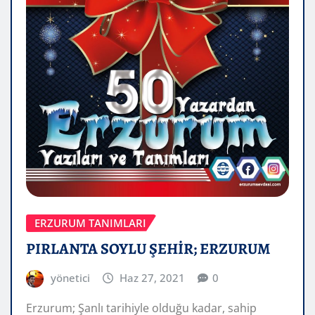
ERZURUM TANIMLARI
PIRLANTA SOYLU ŞEHİR; ERZURUM
yönetici
Haz 27, 2021
0
Erzurum; Şanlı tarihiyle olduğu kadar, sahip