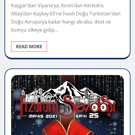
Kaşgar’dan Viyana’ya, Kırım’dan Kerkük’e,
Altay’dan Kaşkay Eli’ne hasılı Doğu Türkistan’dan
Doğu Avrupa’ya kadar hangi akraba, dost ve
komşu ülkeye gidip…
READ MORE