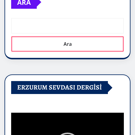
ARA
Ara
ERZURUM SEVDASI DERGİSİ
Video
oynatıcı