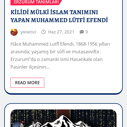
ERZURUM TANIMLARI
KİLİDİ MÜLKİ İSLAM TANIMINI
YAPAN MUHAMMED LÜTFİ EFENDİ
yönetici
Haz 27, 2021
0
Hâce Muhammed Lutfî Efendi, 1868-1956 yılları
arasında; yaşamış bir sûfi ve mutasavvıftır.
Erzurum‟da o zamanki ismi Hasankale olan
Pasinler ilçesinin…
READ MORE