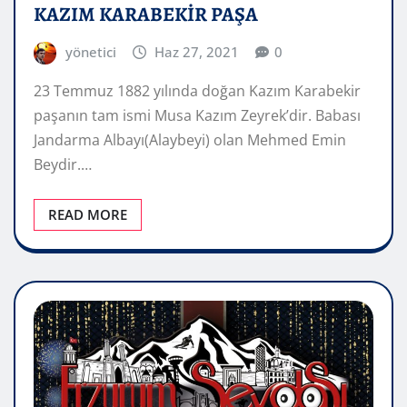
KAZIM KARABEKİR PAŞA
yönetici
Haz 27, 2021
0
23 Temmuz 1882 yılında doğan Kazım Karabekir
paşanın tam ismi Musa Kazım Zeyrek’dir. Babası
Jandarma Albayı(Alaybeyi) olan Mehmed Emin
Beydir.…
READ MORE