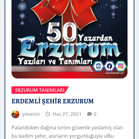
ERZURUM TANIMLARI
ERDEMLİ ŞEHİR ERZURUM
yönetici
Haz 27, 2021
0
Palandöken dağına sırtını güvenle yaslamış olan
bu kadim şehir, asırların yorgunluğuyla ufku