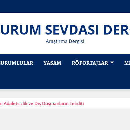
URUM SEVDASI DER
Araştırma Dergisi
ZURUMLULAR
YAŞAM
RÖPORTAJLAR
M
al Adaletsizlik ve Dış Düşmanların Tehditi