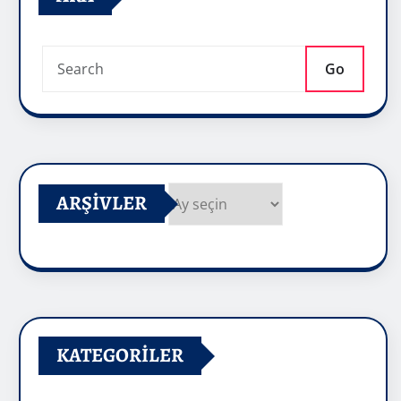
Go
ARŞIVLER
Arşivler
KATEGORILER