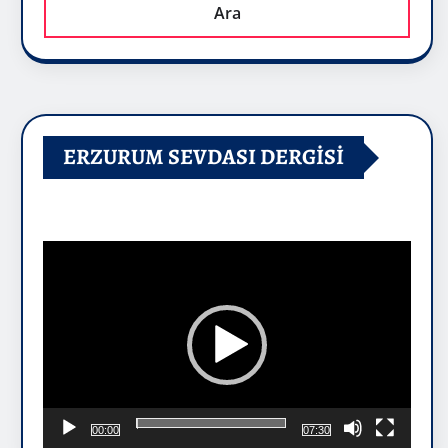
Ara
ERZURUM SEVDASI DERGİSİ
Video
oynatıcı
00:00
07:30