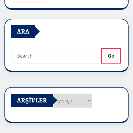
ARA
Go
ARŞIVLER
Arşivler