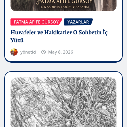
FATMA AFİFE GÜRSOY
YAZARLAR
Hurafeler ve Hakikatler O Sohbetin İç
Yüzü
yönetici
May 8, 2026