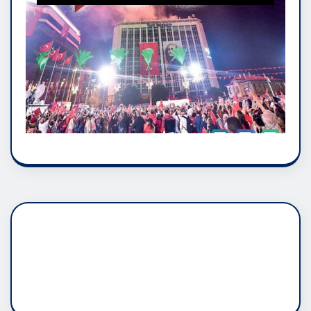
DADAŞLIK DOĞMATİK
RUH ASALETİDİR