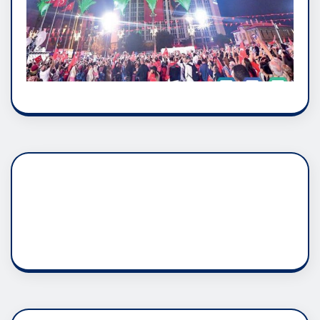
DADAŞLIK DOĞMATİK
RUH ASALETİDİR