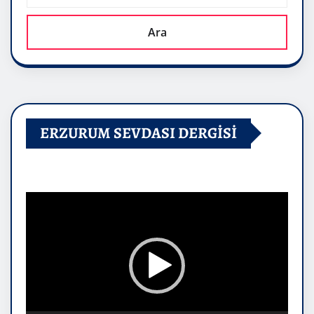
Ara
ERZURUM SEVDASI DERGİSİ
Video
oynatıcı