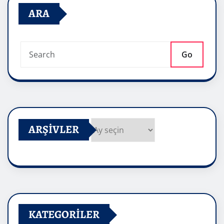
ARA
Go
ARŞIVLER
Arşivler
KATEGORILER