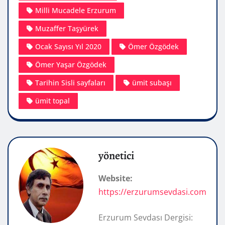
Milli Mucadele Erzurum
Muzaffer Taşyürek
Ocak Sayısı Yıl 2020
Ömer Özgödek
Ömer Yaşar Özgödek
Tarihin Sisli sayfaları
ümit subaşı
ümit topal
yönetici
Website:
https://erzurumsevdasi.com
Erzurum Sevdası Dergisi: