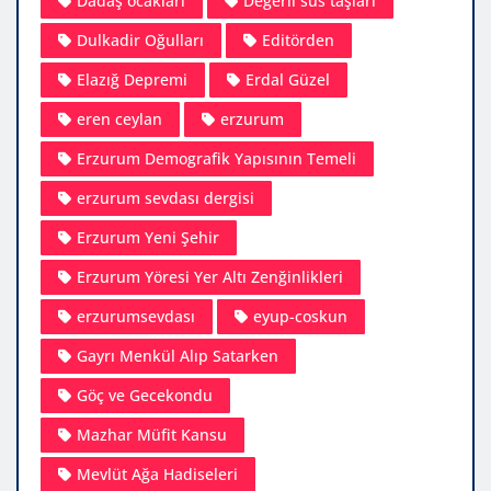
Dadaş ocakları
Değerli süs taşları
Dulkadir Oğulları
Editörden
Elazığ Depremi
Erdal Güzel
eren ceylan
erzurum
Erzurum Demografik Yapısının Temeli
erzurum sevdası dergisi
Erzurum Yeni Şehir
Erzurum Yöresi Yer Altı Zenğinlikleri
erzurumsevdası
eyup-coskun
Gayrı Menkül Alıp Satarken
Göç ve Gecekondu
Mazhar Müfit Kansu
Mevlüt Ağa Hadiseleri