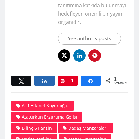
tanıtımına katkıda bulunmayı
hedefleyen önemli bir yayın
organıdır.
See author's posts
1
Tweetle
Paylaş
Pin
1
Paylaş
PAYLAŞIMLAR
Arif Hikmet Koyunoğlu
Atatürkun Erzuruma Gelişı
Bilinç 6 Fanzin
Dadaş Manzaraları