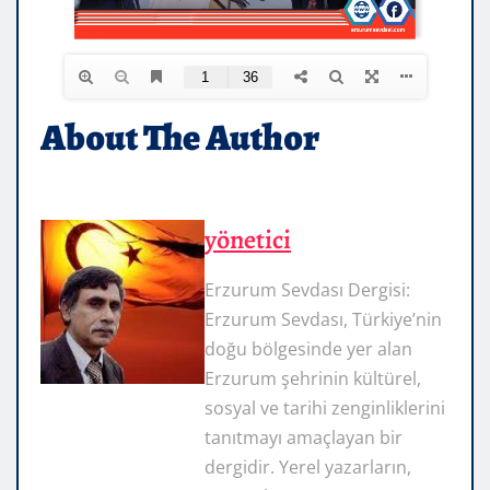
About The Author
yönetici
Erzurum Sevdası Dergisi:
Erzurum Sevdası, Türkiye’nin
doğu bölgesinde yer alan
Erzurum şehrinin kültürel,
sosyal ve tarihi zenginliklerini
tanıtmayı amaçlayan bir
dergidir. Yerel yazarların,