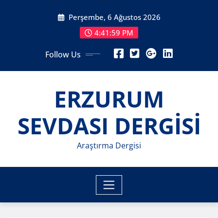
Skip
Perşembe, 6 Ağustos 2026
to
content
4:42:03 PM
Follow Us
ERZURUM
SEVDASI DERGİSİ
Araştırma Dergisi