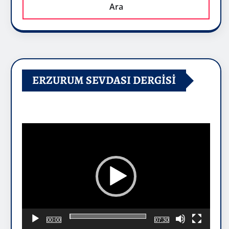
Ara
ERZURUM SEVDASI DERGİSİ
Video
oynatıcı
00:00
07:30