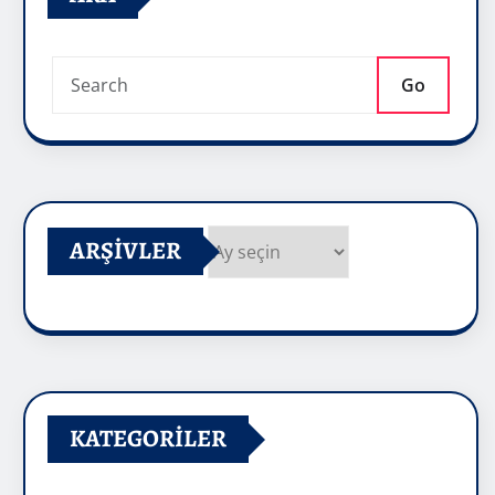
Go
ARŞIVLER
Arşivler
KATEGORILER