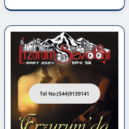
Tel No:(544)9139141