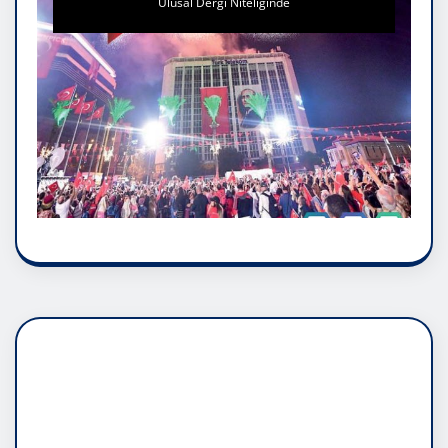
Ulusal Dergi Niteliğinde
DADAŞLIK DOĞMATİK
RUH ASALETİDİR