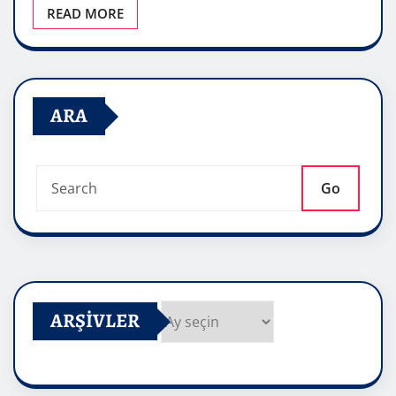
READ MORE
ARA
Go
ARŞIVLER
Arşivler