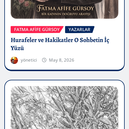
FATMA AFİFE GÜRSOY
YAZARLAR
Hurafeler ve Hakikatler O Sohbetin İç
Yüzü
yönetici
May 8, 2026