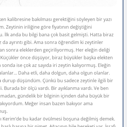
ken kalibresine bakılması gerektiğini söyleyen bir yazı
 Zeytinin iriliğine göre fiyatının değiştiğini
. İlk anda bu bilgi bana çok basit gelmişti. Hatta biraz
az da ayrıntı gibi. Ama sonra öğrendim ki zeytinler
an sonra eleklerden geçiriliyormuş. Her eleğin deliği
. Küçükler önce düşüyor, biraz büyükler başka elekten
n sonda ise çok az sayıda iri zeytin kalıyormuş. Eleğin
lanlar… Daha etli, daha dolgun, daha olgun olanlar.
a durup düşündüm. Çünkü bu sadece zeytinle ilgili bir
di. Burada bir ölçü vardı. Bir ayıklanma vardı. Ve ben
lmadan, gündelik bir bilginin içinden daha büyük bir
bakıyordum. Meğer insan bazen bakıyor ama
muş.
an-ı Kerim’de bu kadar övülmesi boşuna değilmiş demek.
e başlı başına bir nimet. Ağacının bile bereketi var. İsrafı