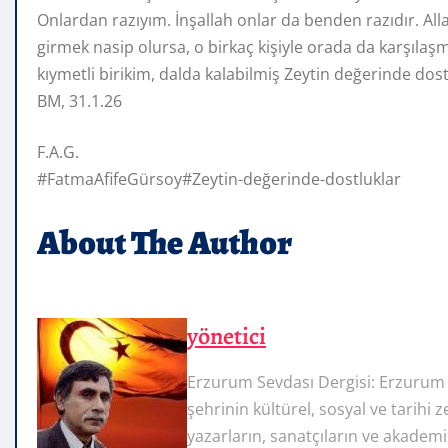
Onlardan razıyım. İnşallah onlar da benden razıdır. Al
girmek nasip olursa, o birkaç kişiyle orada da karşıla
kıymetli birikim, dalda kalabilmiş Zeytin değerinde dost
BM, 31.1.26
F.A.G.
#FatmaAfifeGürsoy#Zeytin-değerinde-dostluklar
About The Author
yönetici
Erzurum Sevdası Dergisi: Erzurum 
şehrinin kültürel, sosyal ve tarihi 
yazarların, sanatçıların ve akademi