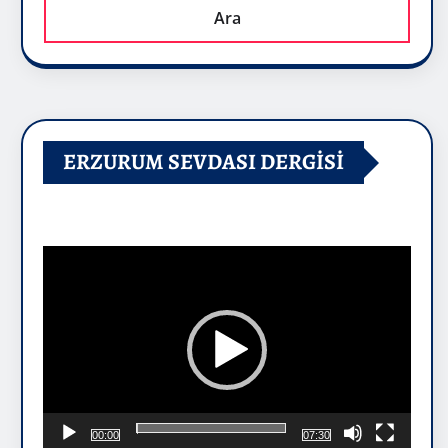
Ara
ERZURUM SEVDASI DERGİSİ
Video
oynatıcı
00:00
07:30