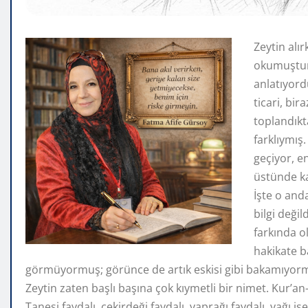
Zeytin alır
okumuştum.
anlatıyordu
ticari, bir
toplandıkt
farklıymış
geçiyor, e
üstünde ka
İşte o and
bilgi değil
farkında o
hakikate 
görmüyormuş; görünce de artık eskisi gibi bakamıyor
Zeytin zaten başlı başına çok kıymetli bir nimet. Kur’
Tanesi faydalı, çekirdeği faydalı, yaprağı faydalı, yağı is