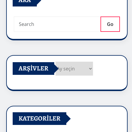
ARA
Go
ARŞIVLER
Arşivler
KATEGORILER