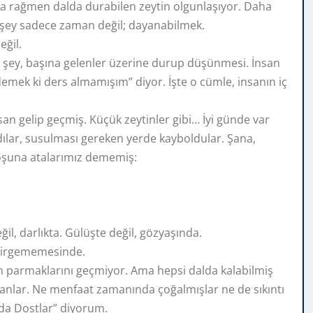
a rağmen dalda durabilen zeytin olgunlaşıyor. Daha
 şey sadece zaman değil; dayanabilmek.
eğil.
n şey, başına gelenler üzerine durup düşünmesi. İnsan
ek ki ders almamışım” diyor. İşte o cümle, insanın iç
 gelip geçmiş. Küçük zeytinler gibi… İyi günde var
ılar, susulması gereken yerde kayboldular. Şana,
boşuna atalarımız dememiş:
ğil, darlıkta. Gülüşte değil, gözyaşında.
 esirgememesinde.
in parmaklarını geçmiyor. Ama hepsi dalda kalabilmiş
nlar. Ne menfaat zamanında çoğalmışlar ne de sıkıntı
nda Dostlar” diyorum.