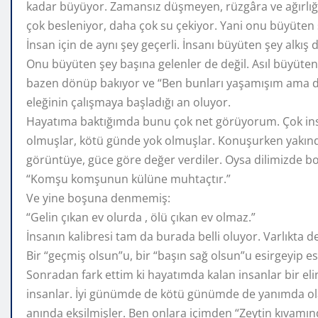
kadar büyüyor. Zamansız düşmeyen, rüzgâra ve ağırlığ
çok besleniyor, daha çok su çekiyor. Yani onu büyüten
İnsan için de aynı şey geçerli. İnsanı büyüten şey alkış d
Onu büyüten şey başına gelenler de değil. Asıl büyüte
bazen dönüp bakıyor ve “Ben bunları yaşamışım ama dem
eleğinin çalışmaya başladığı an oluyor.
Hayatıma baktığımda bunu çok net görüyorum. Çok insan
olmuşlar, kötü günde yok olmuşlar. Konuşurken yakınd
görüntüye, güce göre değer verdiler. Oysa dilimizde 
“Komşu komşunun külüne muhtaçtır.”
Ve yine boşuna denmemiş:
“Gelin çıkan ev olurda , ölü çıkan ev olmaz.”
İnsanın kalibresi tam da burada belli oluyor. Varlıkta de
Bir “geçmiş olsun”u, bir “başın sağ olsun”u esirgeyip
Sonradan fark ettim ki hayatımda kalan insanlar bir el
insanlar. İyi günümde de kötü günümde de yanımda ola
anında eksilmişler. Ben onlara içimden “Zeytin kıvamı