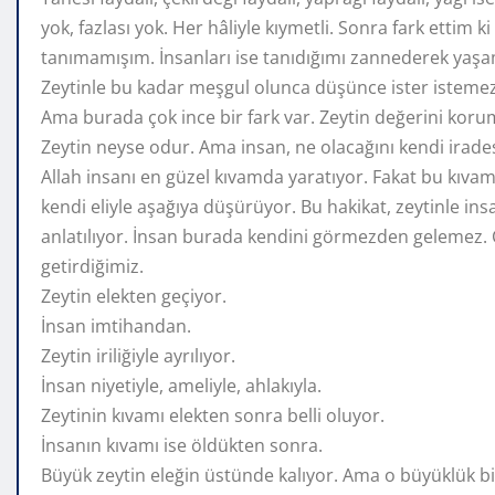
yok, fazlası yok. Her hâliyle kıymetli. Sonra fark etti
tanımamışım. İnsanları ise tanıdığımı zannederek yaşa
Zeytinle bu kadar meşgul olunca düşünce ister istemez 
Ama burada çok ince bir fark var. Zeytin değerini kor
Zeytin neyse odur. Ama insan, ne olacağını kendi iradesi
Allah insanı en güzel kıvamda yaratıyor. Fakat bu kıvam
kendi eliyle aşağıya düşürüyor. Bu hakikat, zeytinle ins
anlatılıyor. İnsan burada kendini görmezden gelemez. Çü
getirdiğimiz.
Zeytin elekten geçiyor.
İnsan imtihandan.
Zeytin iriliğiyle ayrılıyor.
İnsan niyetiyle, ameliyle, ahlakıyla.
Zeytinin kıvamı elekten sonra belli oluyor.
İnsanın kıvamı ise öldükten sonra.
Büyük zeytin eleğin üstünde kalıyor. Ama o büyüklük b