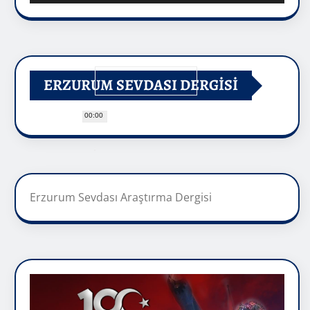
ERZURUM SEVDASI DERGİSİ
00:00
Erzurum Sevdası Araştırma Dergisi