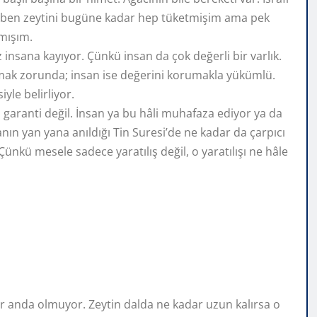
m ki ben zeytini bugüne kadar hep tüketmişim ama pek
mışım.
insana kayıyor. Çünkü insan da çok değerli bir varlık.
umak zorunda; insan ise değerini korumakla yükümlü.
yle belirliyor.
 garanti değil. İnsan ya bu hâli muhafaza ediyor ya da
anın yan yana anıldığı Tin Suresi’de ne kadar da çarpıcı
nkü mesele sadece yaratılış değil, o yaratılışı ne hâle
ir anda olmuyor. Zeytin dalda ne kadar uzun kalırsa o