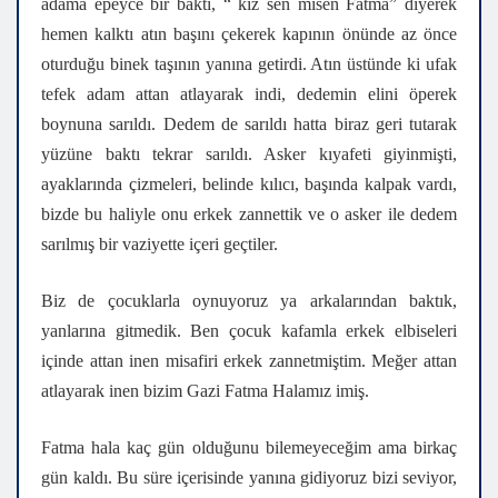
adama epeyce bir baktı, “ kız sen misen Fatma” diyerek
hemen kalktı atın başını çekerek kapının önünde az önce
oturduğu binek taşının yanına getirdi. Atın üstünde ki ufak
tefek adam attan atlayarak indi, dedemin elini öperek
boynuna sarıldı. Dedem de sarıldı hatta biraz geri tutarak
yüzüne baktı tekrar sarıldı. Asker kıyafeti giyinmişti,
ayaklarında çizmeleri, belinde kılıcı, başında kalpak vardı,
bizde bu haliyle onu erkek zannettik ve o asker ile dedem
sarılmış bir vaziyette içeri geçtiler.
Biz de çocuklarla oynuyoruz ya arkalarından baktık,
yanlarına gitmedik. Ben çocuk kafamla erkek elbiseleri
içinde attan inen misafiri erkek zannetmiştim. Meğer attan
atlayarak inen bizim Gazi Fatma Halamız imiş.
Fatma hala kaç gün olduğunu bilemeyeceğim ama birkaç
gün kaldı. Bu süre içerisinde yanına gidiyoruz bizi seviyor,