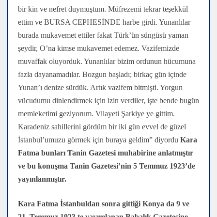
bir kin ve nefret duymuştum. Müfrezemi tekrar teşekkül
ettim ve BURSA CEPHESİNDE harbe girdi. Yunanlılar
burada mukavemet ettiler fakat Türk’ün süngüsü yaman
şeydir, O’na kimse mukavemet edemez. Vazifemizde
muvaffak oluyorduk. Yunanlılar bizim ordunun hücumuna
fazla dayanamadılar. Bozgun başladı; birkaç gün içinde
Yunan’ı denize sürdük. Artık vazifem bitmişti. Yorgun
vücudumu dinlendirmek için izin verdiler, işte bende bugün
memleketimi geziyorum. Vilayeti Şarkiye ye gittim.
Karadeniz sahillerini gördüm bir iki gün evvel de güzel
İstanbul’umuzu görmek için buraya geldim” diyordu
Kara
Fatma bunları Tanin Gazetesi muhabirine anlatmıştır
ve bu konuşma Tanin Gazetesi’nin 5 Temmuz 1923’de
yayınlanmıştır.
Kara Fatma İstanbuldan sonra gittiği Konya da 9 ve
21. Temmuz 1923 te yayımlanan Babalık Gazetesine