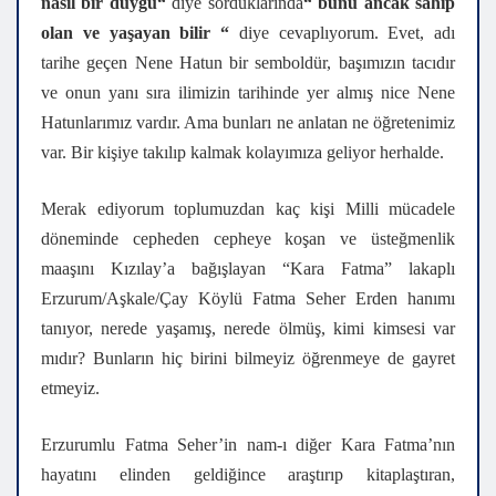
nasıl bir duygu“
diye sorduklarında
“ bunu ancak sahip
olan ve yaşayan bilir “
diye cevaplıyorum. Evet, adı
tarihe geçen Nene Hatun bir semboldür, başımızın tacıdır
ve onun yanı sıra ilimizin tarihinde yer almış nice Nene
Hatunlarımız vardır. Ama bunları ne anlatan ne öğretenimiz
var. Bir kişiye takılıp kalmak kolayımıza geliyor herhalde.
Merak ediyorum toplumuzdan kaç kişi Milli mücadele
döneminde cepheden cepheye koşan ve üsteğmenlik
maaşını Kızılay’a bağışlayan “Kara Fatma” lakaplı
Erzurum/Aşkale/Çay Köylü Fatma Seher Erden hanımı
tanıyor, nerede yaşamış, nerede ölmüş, kimi kimsesi var
mıdır? Bunların hiç birini bilmeyiz öğrenmeye de gayret
etmeyiz.
Erzurumlu Fatma Seher’in nam-ı diğer Kara Fatma’nın
hayatını elinden geldiğince araştırıp kitaplaştıran,