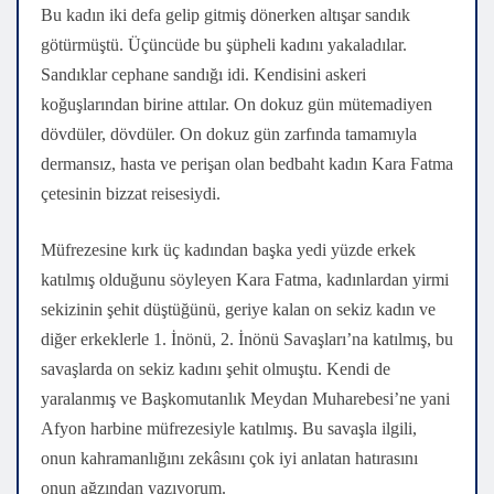
Bu kadın iki defa gelip gitmiş dönerken altışar sandık
götürmüştü. Üçüncüde bu şüpheli kadını yakaladılar.
Sandıklar cephane sandığı idi. Kendisini askeri
koğuşlarından birine attılar. On dokuz gün mütemadiyen
dövdüler, dövdüler. On dokuz gün zarfında tamamıyla
dermansız, hasta ve perişan olan bedbaht kadın Kara Fatma
çetesinin bizzat reisesiydi.
Müfrezesine kırk üç kadından başka yedi yüzde erkek
katılmış olduğunu söyleyen Kara Fatma, kadınlardan yirmi
sekizinin şehit düştüğünü, geriye kalan on sekiz kadın ve
diğer erkeklerle 1. İnönü, 2. İnönü Savaşları’na katılmış, bu
savaşlarda on sekiz kadını şehit olmuştu. Kendi de
yaralanmış ve Başkomutanlık Meydan Muharebesi’ne yani
Afyon harbine müfrezesiyle katılmış. Bu savaşla ilgili,
onun kahramanlığını zekâsını çok iyi anlatan hatırasını
onun ağzından yazıyorum.