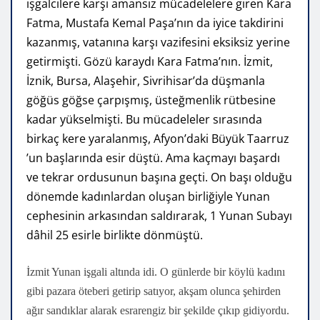
işgalcilere karşı amansız mücadelelere giren Kara
Fatma, Mustafa Kemal Paşa’nın da iyice takdirini
kazanmış, vatanına karşı vazifesini eksiksiz yerine
getirmişti. Gözü karaydı Kara Fatma’nın. İzmit,
İznik, Bursa, Alaşehir, Sivrihisar’da düşmanla
göğüs göğse çarpışmış, üsteğmenlik rütbesine
kadar yükselmişti. Bu mücadeleler sırasında
birkaç kere yaralanmış, Afyon’daki Büyük Taarruz
’un başlarında esir düştü. Ama kaçmayı başardı
ve tekrar ordusunun başına geçti. On başı olduğu
dönemde kadınlardan oluşan birliğiyle Yunan
cephesinin arkasından saldırarak, 1 Yunan Subayı
dâhil 25 esirle birlikte dönmüştü.
İzmit Yunan işgali altında idi. O günlerde bir köylü kadını
gibi pazara öteberi getirip satıyor, akşam olunca şehirden
ağır sandıklar alarak esrarengiz bir şekilde çıkıp gidiyordu.