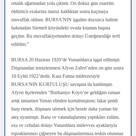
ortalık ağarmadan yola çıktım. On dokuz gün esaretin
öldürücü ezalarına maruz kaldıktan sonra kaçmaya
muvaffak oldum. BURSA’NIN işgalini duyunca halime
bakmadan Sürmeli köyündeki ovada kıtamın başına
geçtim. Bu muvaffakiyetimden dolayı Üsteğmenliğe terfi
edildim.”
BURSA 20 Haziran 1920’de Yunanlılarca işgal edilmişti.
Düşmandan temizlenmesi Afyon Zaferi’nden on gün sonra
10 Eylül 1922’dedir. Kara Fatma müfrezesiyle
BURSA’NIN KURTULUŞU savaşına da katılmıştır.
Afyon ilçelerinden “Burhaniye Köyü’ne geldiğim zaman
artık tamamen Yunan elinden kurtulmuştum; fakat şimdi
harp etmek, düşmanı sürmek için bende daha yaman bir
ateş uyanmıştı. Bana ve vatandaşlarıma yaptıkları zulüm,
eza ve cefadan dolayı Yunanlılara mülevves ayaklarıyla
topraklarımızı çiğneyen bu düşmanlarımıza teskin olunmaz