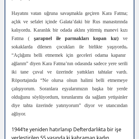
Hayatını vatan uğruna savaşmakla geçiren Kara Fatma;
açlık ve sefalet içinde Galata’daki bir Rus manastırında
kalıyordu. Karanlık bir odada aklını yitirmiş manevi kızı
Fatma (
şarapnel ile parmakları kopan kız)
ve
sokaklarda dilenen çocukları ile birlikte yaşıyordu
.
“Açlığımı belli etmemek için geceleri odama kapanır
ağlarım” diyen Kara Fatma’nın odasında sadece yere serili
iki tane çuval ve üzerinde yattıkları tahtalar vardı.
Röportajında “Ne olursa olsun halimi belli etmemeye
çalışıyorum. Soranlara eşyalarımızın başka bir yerde
olduğunu söylüyordum, torunlarımı da sağlam yetişsinler
diye tahta üzerinde yatırıyorum” diyor ve utancından
ağlıyor.
1944’te yeniden hatırlanıp Defterdarlıkta bir işe
yerleştirilen 55 yaşında ki kahraman kadın,