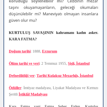
koruduğu söylenebilir mi?
Ceddinin mezar
taşını okuyamayanların, geleceği okumaları
düşünülebilir mi? Maneviyatı olmayan insanlara
güven olur mu?
KURTULUŞ SAVAŞININ kahramanı kadın asker.
KARA FATMA?
Doğum tarihi
:
1888,
Erzurum
Ölüm tarihi ve yeri
:
2 Temmuz 1955,
Şişli, İstanbul
Defnedildiği yer
:
Tarihi Kulaksız Mezarlığı, İstanbul
Ödüller
: İmtiyaz madalyası, Liyakat Madalyası ve Kırmızı
Şeritli
İstiklâl Madalyası
Kara Fatma yani Fatma Seher Erden,
Kurtuluş