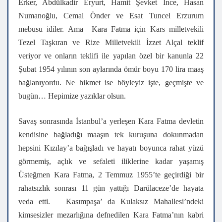
Erker, Abdülkadir Eryurt, Hamit Şevket İnce, Hasan
Numanoğlu, Cemal Önder ve Esat Tuncel Erzurum
mebusu idiler. Ama Kara Fatma için Kars milletvekili
Tezel Taşkıran ve Rize Milletvekili İzzet Alçal teklif
veriyor ve onların teklifi ile yapılan özel bir kanunla 22
Şubat 1954 yılının son aylarında ömür boyu 170 lira maaş
bağlanıyordu. Ne hikmet ise böyleyiz işte, geçmişte ve
bugün… Hepimize yazıklar olsun.
Savaş sonrasında İstanbul’a yerleşen Kara Fatma devletin
kendisine bağladığı maaşın tek kuruşuna dokunmadan
hepsini Kızılay’a bağışladı ve
hayatı boyunca rahat yüzü
görmemiş, açlık ve sefaleti iliklerine kadar yaşamış
Üsteğmen Kara Fatma, 2 Temmuz 1955’te geçirdiği bir
rahatsızlık sonrası 11 gün yattığı Darülaceze’de hayata
veda etti. Kasımpaşa’ da Kulaksız Mahallesi’ndeki
kimsesizler mezarlığına defnedilen Kara Fatma’nın kabri