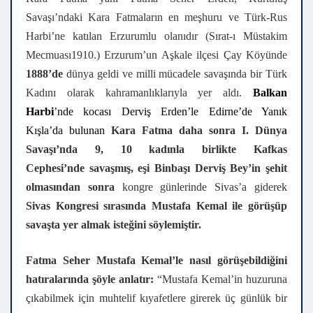
Savaşı’ndaki Kara Fatmaların en meşhuru ve Türk-Rus
Harbi’ne katılan Erzurumlu olanıdır (Sırat-ı Müstakim
Mecmuası1910.) Erzurum’un Aşkale ilçesi Çay Köyünde
1888’de
dünya geldi ve milli mücadele savaşında bir Türk
Kadını olarak kahramanlıklarıyla yer aldı.
Balkan
Harbi
’nde kocası Derviş Erden’le Edirne’de Yanık
Kışla’da bulunan
Kara Fatma daha sonra I. Dünya
Savaşı’nda 9, 10 kadınla birlikte
Kafkas
Cephesi’nde
savaşmış, eşi Binbaşı Derviş Bey’in şehit
olmasından sonra
kongre günlerinde Sivas’a giderek
Sivas Kongresi sırasında Mustafa Kemal ile görüşüp
savaşta yer almak isteğini söylemiştir.
Fatma Seher Mustafa Kemal’le nasıl görüşebildiğini
hatıralarında şöyle anlatır:
“Mustafa Kemal’in huzuruna
çıkabilmek için muhtelif kıyafetlere girerek üç günlük bir