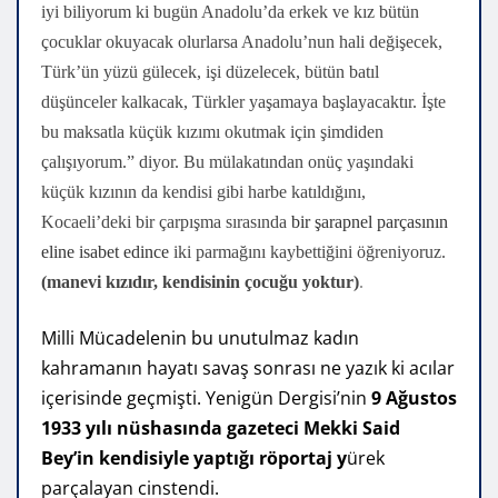
iyi biliyorum ki bugün Anadolu’da erkek ve kız bütün
çocuklar okuyacak olurlarsa Anadolu’nun hali değişecek,
Türk’ün yüzü gülecek, işi düzelecek, bütün batıl
düşünceler kalkacak, Türkler yaşamaya başlayacaktır. İşte
bu maksatla küçük kızımı okutmak için şimdiden
çalışıyorum.” diyor. Bu mülakatından onüç yaşındaki
küçük kızının da kendisi gibi harbe katıldığını,
Kocaeli’deki bir çarpışma sırasında
bir şarapnel parçasının
eline isabet edince
iki parmağını kaybettiğini öğreniyoruz.
(manevi kızıdır, kendisinin çocuğu yoktur)
.
Milli Mücadelenin bu unutulmaz kadın
kahramanın hayatı savaş sonrası ne yazık ki acılar
içerisinde geçmişti. Yenigün Dergisi’nin
9 Ağustos
1933 yılı nüshasında gazeteci Mekki Said
Bey’in kendisiyle yaptığı röportaj y
ürek
parçalayan cinstendi.