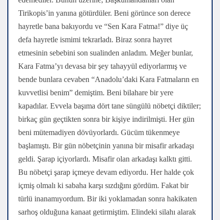
Tirikopis’in yanına götürdüler. Beni görünce son derece
hayretle bana bakıyordu ve “Sen Kara Fatma!” diye üç
defa hayretle ismimi tekrarladı. Biraz sonra hayret
etmesinin sebebini son sualinden anladım. Meğer bunlar,
Kara Fatma’yı devasa bir şey tahayyül ediyorlarmış ve
bende bunlara cevaben “Anadolu’daki Kara Fatmaların en
kuvvetlisi benim” demiştim. Beni bilahare bir yere
kapadılar. Evvela başıma dört tane süngülü nöbetçi diktiler;
birkaç gün geçtikten sonra bir kişiye indirilmişti. Her gün
beni mütemadiyen dövüyorlardı. Gücüm tükenmeye
başlamıştı. Bir gün nöbetçinin yanına bir misafir arkadaşı
geldi. Şarap içiyorlardı. Misafir olan arkadaşı kalktı gitti.
Bu nöbetçi şarap içmeye devam ediyordu. Her halde çok
içmiş olmalı ki sabaha karşı sızdığını gördüm. Fakat bir
türlü inanamıyordum. Bir iki yoklamadan sonra hakikaten
sarhoş olduğuna kanaat getirmiştim. Elindeki silahı alarak