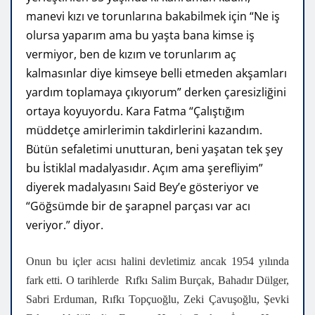
manevi kızı ve torunlarına bakabilmek için “Ne iş
olursa yaparım ama bu yaşta bana kimse iş
vermiyor, ben de kızım ve torunlarım aç
kalmasınlar diye kimseye belli etmeden akşamları
yardım toplamaya çıkıyorum” derken çaresizliğini
ortaya koyuyordu. Kara Fatma “Çalıştığım
müddetçe amirlerimin takdirlerini kazandım.
Bütün sefaletimi unutturan, beni yaşatan tek şey
bu İstiklal madalyasıdır. Açım ama şerefliyim”
diyerek madalyasını Said Bey’e gösteriyor ve
“Göğsümde bir de şarapnel parçası var acı
veriyor.” diyor.
Onun bu içler acısı halini devletimiz ancak 1954 yılında
fark etti. O tarihlerde Rıfkı Salim Burçak, Bahadır Dülger,
Sabri Erduman, Rıfkı Topçuoğlu, Zeki Çavuşoğlu, Şevki