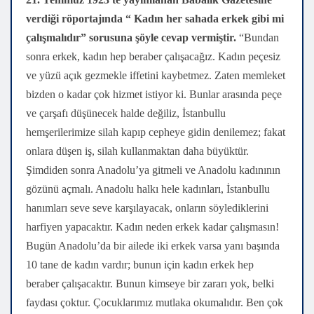
verdiği röportajında “ Kadın her sahada erkek gibi mi
çalışmalıdır” sorusuna şöyle cevap vermiştir.
“Bundan
sonra erkek, kadın hep beraber çalışacağız. Kadın peçesiz
ve yüzü açık gezmekle iffetini kaybetmez. Zaten memleket
bizden o kadar çok hizmet istiyor ki. Bunlar arasında peçe
ve çarşafı düşünecek halde değiliz, İstanbullu
hemşerilerimize silah kapıp cepheye gidin denilemez; fakat
onlara düşen iş, silah kullanmaktan daha büyüktür.
Şimdiden sonra Anadolu’ya gitmeli ve Anadolu kadınının
gözünü açmalı. Anadolu halkı hele kadınları, İstanbullu
hanımları seve seve karşılayacak, onların söylediklerini
harfiyen yapacaktır. Kadın neden erkek kadar çalışmasın!
Bugün Anadolu’da bir ailede iki erkek varsa yanı başında
10 tane de kadın vardır; bunun için kadın erkek hep
beraber çalışacaktır. Bunun kimseye bir zararı yok, belki
faydası çoktur. Çocuklarımız mutlaka okumalıdır. Ben çok