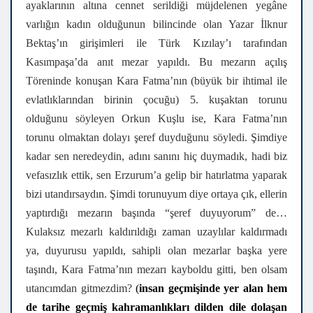
ayaklarının altına cennet serildiği müjdelenen yegâne
varlığın kadın olduğunun bilincinde olan Yazar İlknur
Bektaş’ın girişimleri ile Türk Kızılay’ı tarafından
Kasımpaşa’da anıt mezar yapıldı. Bu mezarın açılış
Töreninde konuşan Kara Fatma’nın (büyük bir ihtimal ile
evlatlıklarından birinin çocuğu) 5. kuşaktan torunu
olduğunu söyleyen Orkun Kuşlu ise, Kara Fatma’nın
torunu olmaktan dolayı şeref duyduğunu söyledi. Şimdiye
kadar sen neredeydin, adını sanını hiç duymadık, hadi biz
vefasızlık ettik, sen Erzurum’a gelip bir hatırlatma yaparak
bizi utandırsaydın. Şimdi torunuyum diye ortaya çık, ellerin
yaptırdığı mezarın başında “şeref duyuyorum” de…
Kulaksız mezarlı kaldırıldığı zaman uzaylılar kaldırmadı
ya, duyurusu yapıldı, sahipli olan mezarlar başka yere
taşındı, Kara Fatma’nın mezarı kayboldu gitti, ben olsam
utancımdan gitmezdim?
(
insan geçmişinde yer alan hem
de tarihe geçmiş kahramanlıkları dilden dile dolaşan