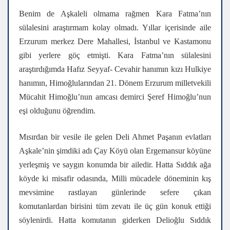
Benim de Aşkaleli olmama rağmen Kara Fatma’nın
sülalesini araştırmam kolay olmadı. Yıllar içerisinde aile
Erzurum merkez Dere Mahallesi, İstanbul ve Kastamonu
gibi yerlere göç etmişti. Kara Fatma’nın sülalesini
araştırdığımda Hafız Seyyaf- Cevahir hanımın kızı Hulkiye
hanımın, Himoğlularından 21. Dönem Erzurum milletvekili
Mücahit Himoğlu’nun amcası demirci Şeref Himoğlu’nun
eşi olduğunu öğrendim.
Mısırdan bir vesile ile gelen Deli Ahmet Paşanın evlatları
Aşkale’nin şimdiki adı Çay Köyü olan Ergemansur köyüne
yerleşmiş ve saygın konumda bir ailedir. Hatta Sıddık ağa
köyde ki misafir odasında, Milli mücadele döneminin kış
mevsimine rastlayan günlerinde sefere çıkan
komutanlardan birisini tüm zevatı ile üç gün konuk ettiği
söylenirdi. Hatta komutanın giderken Delioğlu Sıddık