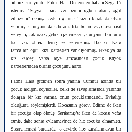
adımızı soruyordu. Fatma Hala Dedemden babam Seyyaf’ı
istemiş. “Seyyaf’ı bana ver benim oğlum olsun, oğul
edineyim” demiş. Dedem gülmüş “kızım buralarda olsan
veririm, senin yanında kalır ama İstanbul neresi, oraya nasıl
vereyim, çok uzak, gelirsin gelemezsin, dünyanın bin türlü
hali var, olmaz demiş ve verememiş. Bazıları Kara
fatma’nın oğlu, kızı, kardeşleri var diyormuş, erkek ya da
kız kardeşi varsa niye amcasından çocuk istiyor,
kardeşlerinden birinin çocuğunu alırdı.
Fatma Hala gittikten sonra yanına Cumhur adında bir
çocuk aldığını söylediler, belki de savaş sırasında yanında
dolaşan bir kız varmış, onun çocuklarındandı. Evlatlığı
olduğunu söylemişlerdi. Kocasının görevi Edirne de iken
bir çocuğu olup ölmüş, Sarıkamış’ta iken de kocası vefat
etmiş, daha sonra evlenmeyince de hiç çocuğu olmamıştı.
Sigara içmesi buralarda o devirde hoş karşılanmayan bir