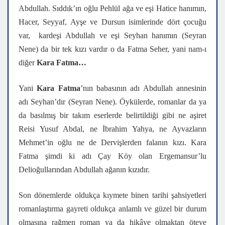
Abdullah. Sıddık’ın oğlu Pehlül ağa ve eşi Hatice hanımın,
Hacer, Seyyaf, Ayşe ve Dursun isimlerinde dört çocuğu
var, kardeşi Abdullah ve eşi Seyhan hanımın (Seyran
Nene) da bir tek kızı vardır o da Fatma Seher, yani nam-ı
diğer
Kara Fatma…
Yani
Kara Fatma
’nın babasının adı Abdullah annesinin
adı Seyhan’dır (Seyran Nene). Öykülerde, romanlar da ya
da basılmış bir takım eserlerde belirtildiği gibi ne aşiret
Reisi Yusuf Abdal, ne İbrahim Yahya, ne Ayvazların
Mehmet’in oğlu ne de Dervişlerden falanın kızı. Kara
Fatma şimdi ki adı Çay Köy olan Ergemansur’lu
Delioğullarından Abdullah ağanın kızıdır.
Son dönemlerde oldukça kıymete binen tarihi şahsiyetleri
romanlaştırma gayreti oldukça anlamlı ve güzel bir durum
olmasına rağmen roman ya da hikâye olmaktan öteye