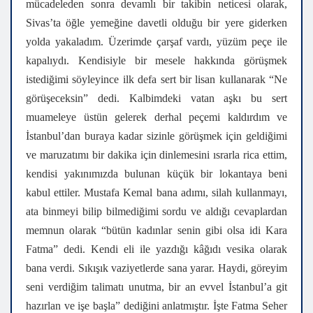
mücadeleden sonra devamlı bir takibin neticesi olarak,
Sivas’ta öğle yemeğine davetli olduğu bir yere giderken
yolda yakaladım. Üzerimde çarşaf vardı, yüzüm peçe ile
kapalıydı. Kendisiyle bir mesele hakkında görüşmek
istediğimi söyleyince ilk defa sert bir lisan kullanarak “Ne
görüşeceksin” dedi. Kalbimdeki vatan aşkı bu sert
muameleye üstün gelerek derhal peçemi kaldırdım ve
İstanbul’dan buraya kadar sizinle görüşmek için geldiğimi
ve maruzatımı bir dakika için dinlemesini ısrarla rica ettim,
kendisi yakınımızda bulunan küçük bir lokantaya beni
kabul ettiler. Mustafa Kemal bana adımı, silah kullanmayı,
ata binmeyi bilip bilmediğimi sordu ve aldığı cevaplardan
memnun olarak “bütün kadınlar senin gibi olsa idi Kara
Fatma” dedi. Kendi eli ile yazdığı kâğıdı vesika olarak
bana verdi. Sıkışık vaziyetlerde sana yarar. Haydi, göreyim
seni verdiğim talimatı unutma, bir an evvel İstanbul’a git
hazırlan ve işe başla” dediğini anlatmıştır. İşte Fatma Seher