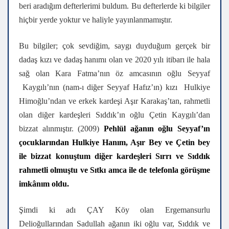
beri aradığım defterlerimi buldum. Bu defterlerde ki bilgiler
hiçbir yerde yoktur ve haliyle yayınlanmamıştır.
Bu bilgiler; çok sevdiğim, saygı duyduğum gerçek bir
dadaş kızı ve dadaş hanımı olan ve 2020 yılı itibarı ile hala
sağ olan Kara Fatma’nın öz amcasının oğlu Seyyaf
Kaygılı’nın (nam-ı diğer Seyyaf Hafız’ın) kızı Hulkiye
Himoğlu’ndan ve erkek kardeşi Aşır Karakaş’tan, rahmetli
olan diğer kardeşleri Sıddık’ın oğlu Çetin Kaygılı’dan
bizzat alınmıştır. (2009)
Pehlül ağanın oğlu Seyyaf’ın
çocuklarından Hulkiye Hanım, Aşır Bey ve Çetin bey
ile bizzat konuştum diğer kardeşleri Sırrı ve Sıddık
rahmetli olmuştu ve Sıtkı amca ile de telefonla görüşme
imkânım oldu.
Şimdi ki adı ÇAY Köy olan Ergemansurlu
Delioğullarından Sadullah ağanın iki oğlu var, Sıddık ve