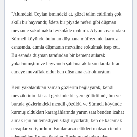
“
Altımdaki Ceylan ismindeki at, güzel talim ettirilmiş çok
akıllı bir hayvandı; âdeta bir piyade neferi gibi düşman
mevziine sokulmakta fevkalâde mahirdi. Afyon civarındaki
Sürmeli köyünde bulunan düşmana müfrezemle taarruz
esnasında, atımla düşmanın mevziine sokulmak icap etti.
Bu esnada düşman tarafından bir kement atılarak
yakalanmıştım ve hayvanda şahlanarak bizim tarafa firar
etmeye muvaffak oldu; ben düşmana esir olmuştum.
Beni yakaladıktan zaman gözlerim bağlayarak, kendi
mevzilerinin iki saat gerisinde bir yere götürülmüştüm ve
burada gözlerimdeki mendil çözüldü ve Sürmeli köyünde
kurmuş oldukları karargâhlarında yarım saat benden izahat
almak için mütemadiyen sıkıştırıyorlardı; ben de kaçamak
cevaplar veriyordum. Bunlar arzu ettikleri maksadı temin
edemediler. Bunun üzerine, Başkumandanları olan