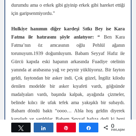
durumdu ama o erkek gibi giyinip erkek gibi hareket ettiği
için garipsenmiyordu.”
Hulkiye hanımın diğer kardeşi Sıtkı Bey ise Kara
Fatma ile hatırasını şöyle anlatıyor: “
Ben Kara
Fatma’nın öz amcasının oğlu Pehlül ağanın
torunuyum.1939 doğumluyum. Babam Seyyaf Hafız ile
Gürcü kapıda eski hapanın arkasında Fuadiye otelinin
yanında at arabasına yağ ve peynir yüklüyoruz. Bir fayton
geldi, faytondan bir asker indi. Çok güzel, İngiliz kilodu
denilen modelde bir asker kıyafeti vardı, göğsünde
madalyaları vardı, başında kalpak, ayağında çizmeler,
belinde kılıcı ile ufak tefek ama yakışıklı bir subaydı.
Babam döndü baktı “oooo… Abla hoş geldin diyerek
karşıladı ve sarıldılar. Babam Seyyaf hafıza dedi ki beni
0
Pehlül’e götür, onları da göreyim, görevim var İstanbul’a
Tweetle
Paylaş
Pin
Paylaş
PAYLAŞIMLAR
döneceğim. Hemen altına bir sandalye getirdiler, oturdu