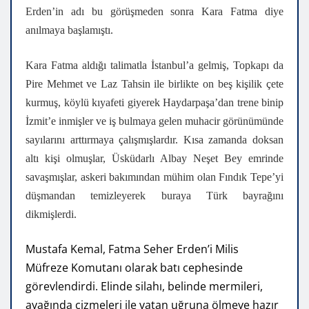
Erden’in adı bu görüşmeden sonra Kara Fatma diye
anılmaya başlamıştı.
Kara Fatma aldığı talimatla İstanbul’a gelmiş, Topkapı da
Pire Mehmet ve Laz Tahsin ile birlikte on beş kişilik çete
kurmuş, köylü kıyafeti giyerek Haydarpaşa’dan trene binip
İzmit’e inmişler ve iş bulmaya gelen muhacir görünümünde
sayılarını arttırmaya çalışmışlardır. Kısa zamanda doksan
altı kişi olmuşlar, Üsküdarlı Albay Neşet Bey emrinde
savaşmışlar, askeri bakımından mühim olan Fındık Tepe’yi
düşmandan temizleyerek buraya Türk bayrağını
dikmişlerdi.
Mustafa Kemal, Fatma Seher Erden’i Milis
Müfreze Komutanı olarak batı cephesinde
görevlendirdi. Elinde silahı, belinde mermileri,
ayağında çizmeleri ile vatan uğruna ölmeye hazır