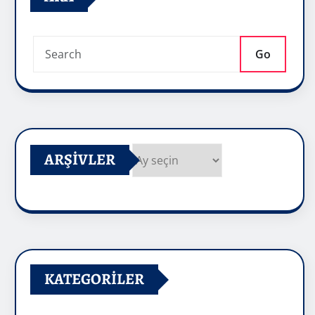
Go
ARŞIVLER
Arşivler
KATEGORILER