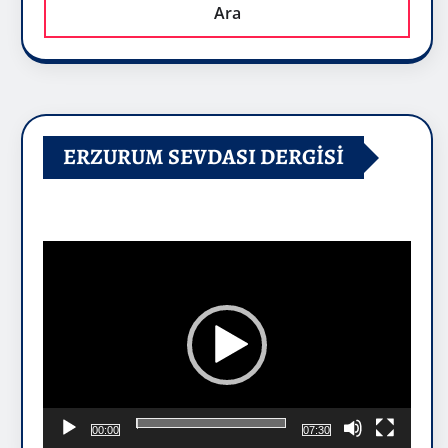
Ara
ERZURUM SEVDASI DERGİSİ
Video
oynatıcı
00:00
07:30