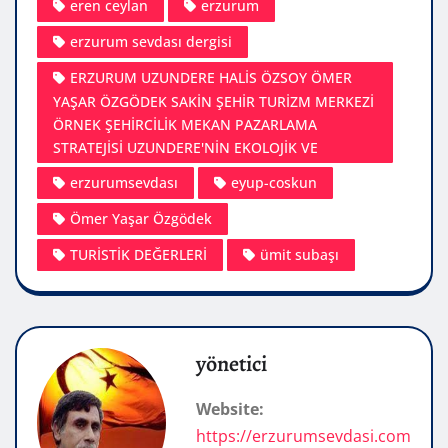
eren ceylan
erzurum
erzurum sevdası dergisi
ERZURUM UZUNDERE HALİS ÖZSOY ÖMER
YAŞAR ÖZGÖDEK SAKİN ŞEHİR TURİZM MERKEZİ
ÖRNEK ŞEHİRCİLİK MEKAN PAZARLAMA
STRATEJİSİ UZUNDERE'NİN EKOLOJİK VE
erzurumsevdası
eyup-coskun
Ömer Yaşar Özgödek
TURİSTİK DEĞERLERİ
ümit subaşı
yönetici
Website:
https://erzurumsevdasi.com