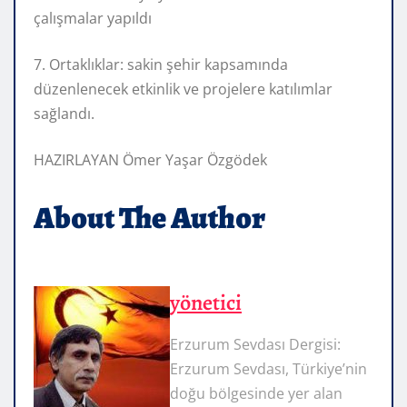
çalışmalar yapıldı
7. Ortaklıklar: sakin şehir kapsamında
düzenlenecek etkinlik ve projelere katılımlar
sağlandı.
HAZIRLAYAN Ömer Yaşar Özgödek
About The Author
yönetici
Erzurum Sevdası Dergisi:
Erzurum Sevdası, Türkiye’nin
doğu bölgesinde yer alan