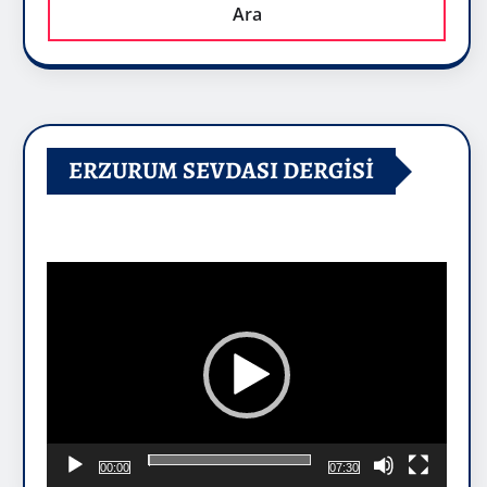
Ara
ERZURUM SEVDASI DERGİSİ
Video
oynatıcı
00:00
07:30