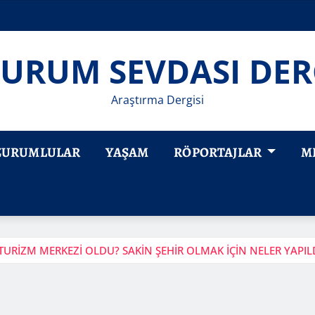
URUM SEVDASI DER
Araştırma Dergisi
ZURUMLULAR
YAŞAM
RÖPORTAJLAR
M
TURİZM MERKEZİ OLDU? SAKİN ŞEHİR OLMAK İÇİN NELER YAPIL