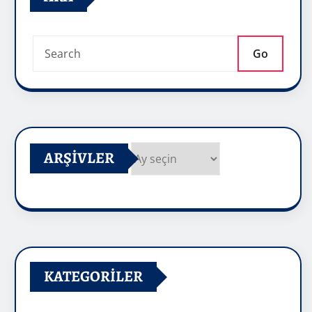
Go
ARŞIVLER
Arşivler
KATEGORILER