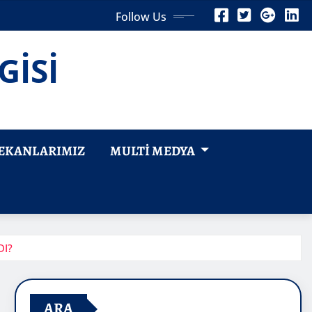
Follow Us
GİSİ
EKANLARIMIZ
MULTI MEDYA
DI?
ARA