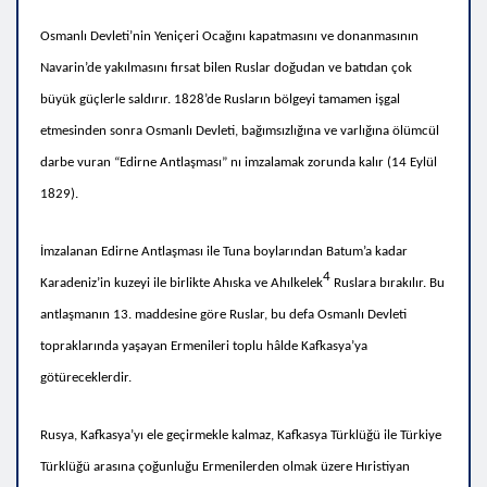
Osmanlı Devleti’nin Yeniçeri Ocağını kapatmasını ve donanmasının
Navarin’de yakılmasını fırsat bilen Ruslar doğudan ve batıdan çok
büyük güçlerle saldırır.
1828’de Rusların bölgeyi tamamen işgal
etmesinden sonra
Osmanlı Devleti, bağımsızlığına ve varlığına ölümcül
darbe vuran “Edirne Antlaşması” nı imzalamak zorunda kalır (14 Eylül
1829).
İmzalanan
Edirne Antlaşması ile Tuna boylarından Batum’a kadar
4
Karadeniz’in kuzeyi ile birlikte Ahıska ve Ahılkelek
Ruslara bırakılır. Bu
antlaşmanın 13. maddesine göre Ruslar, bu defa Osmanlı Devleti
topraklarında yaşayan Ermenileri toplu hâlde Kafkasya’ya
götüreceklerdir.
Rusya, Kafkasya’yı ele geçirmekle kalmaz, Kafkasya Türklüğü ile Türkiye
Türklüğü arasına çoğunluğu Ermenilerden olmak üzere Hıristiyan