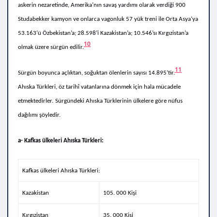
askerin nezaretinde, Amerika’nın savaş yardımı olarak verdiği 900
Studabekker kamyon ve onlarca vagonluk 57 yük treni ile Orta Asya’ya
53.163’ü Özbekistan’a; 28.598’i Kazakistan’a; 10.546’sı Kırgızistan’a
10
olmak üzere sürgün edilir.
11
Sürgün boyunca açlıktan, soğuktan ölenlerin sayısı 14.895’tir.
Ahıska Türkleri, öz tarihî vatanlarına dönmek için hala mücadele
etmektedirler.
Sürgündeki Ahıska Türklerinin ülkelere göre nüfus
dağılımı şöyledir.
a- Kafkas ülkeleri Ahıska Türkleri:
Kafkas ülkeleri Ahıska Türkleri:
Kazakistan
105. 000 Kişi
Kırgızistan
35. 000 Kişi