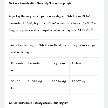
Türklere hem de Gürcülere büyük yanlış yapmıştır.
Arşiv kayıtlarına göre sürgün sonrası dağılım, Özbekistan 53.163;
Kazakistan 28.598; Kırgızistan 10.546 olmak üzere toplam 92.307’dir.
8
Sürgün boyunca açlıktan, soğuktan ölenlerin sayısı ise 14.895’tir.
Arşiv kayıtlarına göre Özbekistan, Kazakistan ve Kırgızistan’a sürgün
edilenlerin sayısı.
Özbekista
Kazakistan
Kırgızistan
Toplam:
n
53.163
28.598 kişi.
10.546 kişi.
92.307 kişi.
kişi.
Ahıska Türklerinin Kafkasya’daki Nüfus Dağılımı.