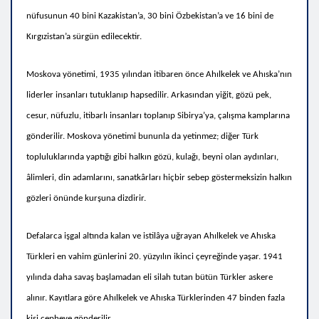
nüfusunun 40 bini Kazakistan’a, 30 bini Özbekistan’a ve 16 bini de
Kırgızistan’a sürgün edilecektir.
Moskova yönetimi,
1935 yılından itibaren önce Ahılkelek ve Ahıska’nın
liderler insanları tutuklanıp hapsedilir. Arkasından yiğit, gözü pek,
cesur, nüfuzlu, itibarlı insanları toplanıp Sibirya’ya, çalışma kamplarına
gönderilir. Moskova yönetimi bununla da yetinmez; diğer Türk
topluluklarında yaptığı gibi halkın gözü, kulağı, beyni olan aydınları,
âlimleri, din adamlarını, sanatkârları hiçbir sebep göstermeksizin halkın
gözleri önünde kurşuna dizdirir.
Defalarca işgal altında kalan ve istilâya uğrayan Ahılkelek ve Ahıska
Türkleri en vahim günlerini 20. yüzyılın ikinci çeyreğinde yaşar.
1941
yılında daha savaş başlamadan eli silah tutan bütün Türkler askere
alınır. Kayıtlara göre Ahılkelek ve Ahıska Türklerinden 47 binden fazla
kişi cepheye gönderilir.