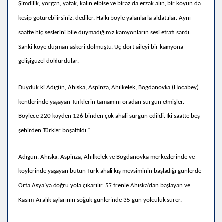
Şimdilik, yorgan, yatak, kalın elbise ve biraz da erzak alın, bir koyun da
kesip götürebilirsiniz, dediler. Halkı böyle yalanlarla aldattılar. Aynı
saatte hiç seslerini bile duymadığımız kamyonların sesi etrafı sardı.
Sanki köye düşman askeri dolmuştu. Üç dört aileyi bir kamyona
gelişigüzel doldurdular.
Duyduk ki Adıgün, Ahıska, Aspinza, Ahılkelek, Bogdanovka (Hocabey)
kentlerinde yaşayan Türklerin tamamını oradan sürgün etmişler.
Böylece 220 köyden 126 binden çok ahali sürgün edildi. İki saatte beş
şehirden Türkler boşaltıldı.”
Adıgün, Ahıska, Aspinza, Ahılkelek ve Bogdanovka merkezlerinde ve
köylerinde yaşayan bütün Türk ahali kış mevsiminin başladığı günlerde
Orta Asya’ya doğru yola çıkarılır. 57 trenle Ahıska’dan başlayan ve
Kasım-Aralık aylarının soğuk günlerinde 35 gün yolculuk sürer.