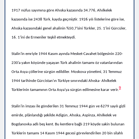
1917 nüfus sayımına göre Ahıska kazasında 34.776, Ahılkelek
kazasında ise 2438 Türk, kayda geçmiştir. 1926 yılı listelerine göre ise,
Ahıska kazasındaki genel ahalinin %50,7’sini Türkler, 25. 1’ini Gürcüler,
16. 1’ini de Ermeniler teşkil etmekteydi.
Stalin’in emriyle 1944 Kasım ayında Mesket-Cavahet bölgesinin 220-
230’a yakın köyünde yaşayan Türk ahalinin tamamı öz vatanlarından
Orta Asya çöllerine sürgün edildiler.
Moskova yönetimi, 31 Temmuz
1944 tarihinde Gürcistan’ın Türkiye sınırındaki Ahıska- Ahılkelek
9
Türklerinin tamamının Orta Asya’ya sürgün edilmesine karar verir.
Stalin’in imzası ile gönderilen 31 Temmuz 1944 gün ve 6279 sayılı gizli
emirde, plânlandığı şekilde Adigün, Ahıska, Aspinza, Ahılkelek ve
Bogdanovka adlı beş kent. Bu kentlere bağlı 219 köyde sakin bulunan
Türklerin tamamı 14 Kasım 1944 gecesi görevlendirilen 20 bin silahlı