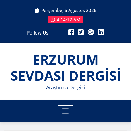
Skip
Perşembe, 6 Ağustos 2026
to
content
4:14:19 AM
Follow Us
ERZURUM
SEVDASI DERGİSİ
Araştırma Dergisi