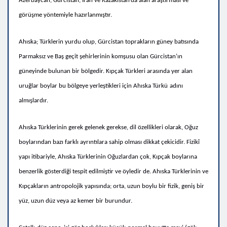
Azerbaycan, Gürcistan, İran ve Kazakistan’da alan araştırması ve
görüşme yöntemiyle hazırlanmıştır.
Ahıska; Türklerin yurdu olup, Gürcistan toprakların güney batısında
Parmaksız ve Baş geçit şehirlerinin komşusu olan
Gürcistan’ın
güneyinde bulunan bir bölgedir. Kıpçak Türkleri arasında yer alan
uruğlar boylar bu bölgeye yerleştikleri için Ahıska Türkü
adını
almışlardır.
Ahıska Türklerinin gerek gelenek gerekse, dil özellikleri olarak, Oğuz
boylarından bazı farklı ayrıntılara sahip olması dikkat çekicidir. Fizikî
yapı itibariyle, Ahıska Türklerinin Oğuzlardan çok, Kıpçak boylarına
benzerlik gösterdiği tespit edilmiştir ve öyledir de. Ahıska Türklerinin ve
Kıpçakların antropolojik yapısında; orta, uzun boylu bir fizik, geniş bir
yüz, uzun düz veya az kemer bir burundur.