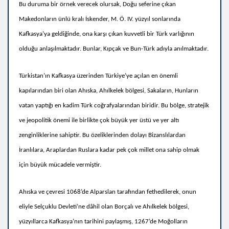
Bu duruma bir örnek verecek olursak, Doğu seferine çıkan
Makedonların ünlü kralı İskender, M. Ö. IV. yüzyıl sonlarında
Kafkasya’ya geldiğinde, ona karşı çıkan kuvvetli bir Türk varlığının
olduğu anlaşılmaktadır. Bunlar, Kıpçak ve Bun-Türk adıyla anılmaktadır.
Türkistan’ın Kafkasya üzerinden Türkiye’ye açılan en önemli
kapılarından biri olan Ahıska, Ahılkelek bölgesi, Sakaların, Hunların
vatan yaptığı en kadim Türk coğrafyalarından biridir. Bu bölge, stratejik
ve jeopolitik önemi ile birlikte çok büyük yer üstü ve yer altı
zenginliklerine sahiptir. Bu özeliklerinden dolayı Bizanslılardan
İranlılara, Araplardan Ruslara kadar pek çok millet ona sahip olmak
için büyük mücadele vermiştir.
Ahıska ve çevresi 1068’de Alparslan tarafından fethedilerek, onun
eliyle Selçuklu Devleti’ne dâhil olan Borçalı ve Ahılkelek bölgesi,
yüzyıllarca Kafkasya’nın tarihini paylaşmış,
1267’de Moğolların