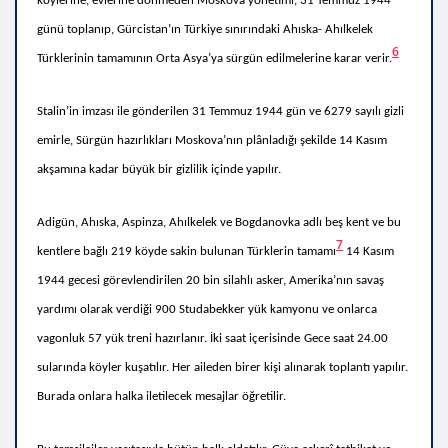
köylerine, evlerine dönmeden Moskova yönetimi, 31 Temmuz 1944
günü toplanıp, Gürcistan’ın Türkiye sınırındaki Ahıska- Ahılkelek
6
Türklerinin tamamının Orta Asya’ya sürgün edilmelerine karar verir.
Stalin’in imzası ile gönderilen 31 Temmuz 1944 gün ve 6279 sayılı gizli
emirle,
Sürgün hazırlıkları Moskova’nın plânladığı şekilde 14 Kasım
akşamına kadar büyük bir gizlilik içinde yapılır.
Adigün, Ahıska, Aspinza, Ahılkelek ve Bogdanovka adlı beş kent ve bu
7
kentlere bağlı 219 köyde sakin bulunan Türklerin tamamı
14 Kasım
1944 gecesi görevlendirilen
20 bin silahlı asker,
Amerika’nın savaş
yardımı olarak verdiği
900
Studabekker
yük kamyonu ve onlarca
vagonluk 57 yük treni hazırlanır. İki saat içerisinde
Gece saat 24.00
sularında köyler kuşatılır. Her aileden birer kişi alınarak toplantı yapılır.
Burada onlara halka iletilecek mesajlar öğretilir.