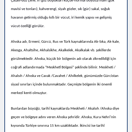
Çatallı-düz çene, iri göz boşlukları küçük-normal boyutta mavi (gök
mavisi ve tonları), kahverengi, siyah gözler, sık (gür) sakal, soğuk
havanın getirmiş olduğu kıllı bir vücut, iri kemik yapısı ve gelişmiş
vücut özelliği görülür.
Ahıska adı, Ermeni, Gürcü, Rus ve Türk kaynaklarında Ak-Sıka, Ak-kale,
Akesga, Ahaltsihe, Akhalsikhe, Akalkelek, Akalkalak vb. şekillerde
görülmektedir. Ahıska, küçük bir bölgenin adı olarak zikredildiği için
coğrafi adlandırmada “Meskhetî Bölgesi” şeklinde bilinir.
Meskheti /
Ahalsıh / Ahıska ve Cavak /Cavahet / Ahılkelek, günümüzde Gürcistan
siyasî sınırları içinde bulunmaktadır.
Geçmişte bölgenin iki önemli
merkezî kenti olmuştur.
Bunlardan büyüğü, tarihî kaynaklarda Meskheti / Akalsıh /
Ahıska
diye
geçen ve bölgeye adını veren Ahıska şehridir.
Ahıska, Kura Nehri’nin
kıyısında Türkiye sınırına 15 km uzaklıktadır.
İkincisi ise tarihî