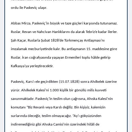
ordu ile Paskeviç ulaşır.
Abbas Mirza, Paskeviç’in büyük ve taze güçleri karşısında tutunamaz.
Ruslar, Revan ve Nahcivan Hanlıklarını da alarak Tebriz’e kadar ilerler.
Şah Kaçar, Ruslarla Şubat 1828’de Türkmençay Antlaşması’nı
imzalamak mecburiyetinde kalır. Bu antlaşmanın 15. maddesine göre
Ruslar, İran coğrafyasında yaşayan Ermenileri toplu hâlde getirip
Kafkasya’ya yerleştirecektir.
Paskeviç, Kars’ı ele geçirdikten (15.07.1828) sonra Ahılkelek üzerine
yürür. Ahılkelek Kalesi’ni 1.000 kişilik bir gönüllü milis kuvveti
savunmaktadır. Paskeviç’in teslim olun çağrısına‚ Ahıska Kalesi’nin
komutanı “Biz Revanlı veya Karslı değiliz. Bin kişiyiz, kalemizin
surlarında öleceğiz, teslim olmayacağız. “Ay’ı gökyüzünden
indiremediğiniz gibi Ahıska Camisi’nin üzerindeki hilâli de