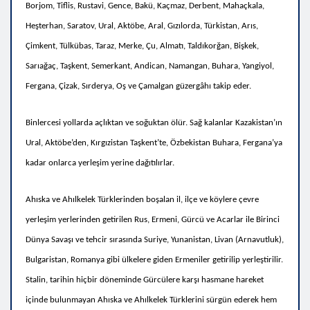
Borjom, Tiflis, Rustavi, Gence, Bakü, Kaçmaz, Derbent, Mahaçkala,
Heşterhan, Saratov, Ural, Aktöbe, Aral, Gızılorda, Türkistan, Arıs,
Çimkent, Tülkübas, Taraz, Merke, Çu, Almatı, Taldıkorğan, Bişkek,
Sarıağaç, Taşkent, Semerkant, Andican, Namangan, Buhara, Yangiyol,
Fergana, Çizak, Sırderya, Oş ve Çamalgan güzergâhı takip eder.
Binlercesi yollarda açlıktan ve soğuktan ölür. Sağ kalanlar Kazakistan’ın
Ural, Aktöbe’den, Kırgızistan Taşkent’te, Özbekistan Buhara, Fergana’ya
kadar onlarca yerleşim yerine dağıtılırlar.
Ahıska ve Ahılkelek Türklerinden boşalan il, ilçe ve köylere çevre
yerleşim yerlerinden getirilen Rus, Ermeni, Gürcü ve Acarlar ile Birinci
Dünya Savaşı ve tehcir sırasında Suriye, Yunanistan, Livan (Arnavutluk),
Bulgaristan, Romanya gibi ülkelere giden Ermeniler getirilip yerleştirilir.
Stalin, tarihin hiçbir döneminde Gürcülere karşı hasmane hareket
içinde bulunmayan Ahıska ve Ahılkelek Türklerini sürgün ederek hem