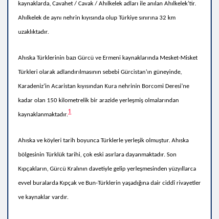
kaynaklarda, Cavahet / Cavak /
Ahılkelek
adları ile anılan Ahılkelek’tir.
Ahılkelek de aynı nehrin kıyısında olup Türkiye sınırına 32 km
uzaklıktadır.
Ahıska Türklerinin bazı Gürcü ve Ermeni kaynaklarında Mesket-Misket
Türkleri olarak adlandırılmasının sebebi Gürcistan’ın güneyinde,
Karadeniz’in Acaristan kıyısından Kura nehrinin Borcomi Deresi’ne
kadar olan 150 kilometrelik bir arazide yerleşmiş olmalarından
1
kaynaklanmaktadır.
Ahıska ve köyleri tarih boyunca Türklerle yerleşik olmuştur. Ahıska
bölgesinin Türklük tarihi, çok eski asırlara dayanmaktadır. Son
Kıpçakların, Gürcü Kralının davetiyle gelip yerleşmesinden yüzyıllarca
evvel buralarda Kıpçak ve Bun-Türklerin yaşadığına dair ciddî rivayetler
ve kaynaklar vardır.