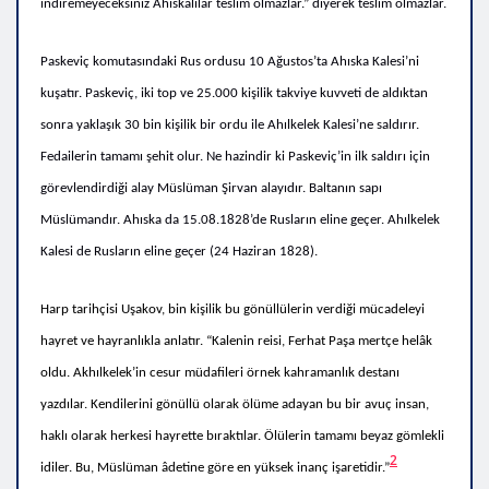
indiremeyeceksiniz Ahıskalılar teslim olmazlar.” diyerek teslim olmazlar.
Paskeviç komutasındaki Rus ordusu 10 Ağustos’ta Ahıska Kalesi’ni
kuşatır. Paskeviç, iki top ve 25.000 kişilik takviye kuvveti de aldıktan
sonra yaklaşık 30 bin kişilik bir ordu ile Ahılkelek Kalesi’ne saldırır.
Fedailerin tamamı şehit olur. Ne hazindir ki Paskeviç’in ilk saldırı için
görevlendirdiği alay Müslüman Şirvan alayıdır. Baltanın sapı
Müslümandır. Ahıska da 15.08.1828’de Rusların eline geçer. Ahılkelek
Kalesi de Rusların eline geçer (24 Haziran 1828).
Harp tarihçisi Uşakov, bin kişilik bu gönüllülerin verdiği mücadeleyi
hayret ve hayranlıkla anlatır. “Kalenin reisi, Ferhat Paşa mertçe helâk
oldu. Akhılkelek’in cesur müdafileri örnek kahramanlık destanı
yazdılar. Kendilerini gönüllü olarak ölüme adayan bu bir avuç insan,
haklı olarak herkesi hayrette bıraktılar. Ölülerin tamamı beyaz gömlekli
2
idiler. Bu, Müslüman âdetine göre en yüksek inanç işaretidir.”