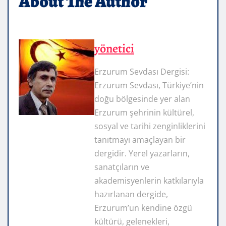
About The Author
yönetici
Erzurum Sevdası Dergisi:
Erzurum Sevdası, Türkiye’nin
doğu bölgesinde yer alan
Erzurum şehrinin kültürel,
sosyal ve tarihi zenginliklerini
tanıtmayı amaçlayan bir
dergidir. Yerel yazarların,
sanatçıların ve
akademisyenlerin katkılarıyla
hazırlanan dergide,
Erzurum’un kendine özgü
kültürü, gelenekleri,