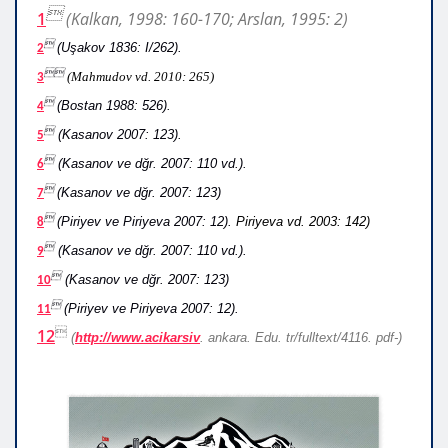

1
(Kalkan, 1998: 160-170; Arslan, 1995: 2)
(Uşakov 1836: I/262).

2
(Mahmudov vd. 2010: 265)

3
(Bostan 1988: 526).

4
(Kasanov 2007: 123).

5
(Kasanov ve dğr. 2007: 110 vd.).

6
(Kasanov ve dğr. 2007: 123)

7
(Piriyev ve Piriyeva 2007: 12).
Piriyeva vd. 2003: 142)

8
(Kasanov ve dğr. 2007: 110 vd.).

9
(Kasanov ve dğr. 2007: 123)

10
(Piriyev ve Piriyeva 2007: 12).

11

12
(
http://www.acikarsiv
. ankara. Edu. tr/fulltext/4116. pdf-)