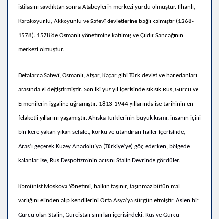
istilasını savdıktan sonra
Atabeylerin merkezi yurdu olmuştur.
İlhanlı,
Karakoyunlu, Akkoyunlu ve Safevî devletlerine bağlı kalmıştır
(1268-
1578). 1578’de Osmanlı yönetimine katılmış ve Çıldır Sancağının
merkezi olmuştur.
Defalarca Safevî, Osmanlı, Afşar, Kaçar gibi Türk devlet ve hanedanları
arasında el değiştirmiştir. Son iki yüz yıl içerisinde sık sık Rus, Gürcü ve
Ermenilerin işgaline uğramıştır. 1813-1944 yıllarında ise tarihinin en
felaketli yıllarını yaşamıştır.
Ahıska Türklerinin
büyük kısmı, insanın içini
bin kere yakan yıkan sefalet, korku ve utandıran haller içerisinde,
Aras’ı geçerek Kuzey Anadolu’ya (Türkiye’ye) göç ederken, bölgede
kalanlar ise, Rus Despotizminin acısını Stalin Devrinde gördüler.
Komünist Moskova Yönetimi, halkın taşınır, taşınmaz bütün mal
varlığını elinden alıp kendilerini Orta Asya’ya sürgün etmiştir.
Aslen bir
Gürcü olan Stalin, Gürcistan sınırları içerisindeki, Rus ve Gürcü