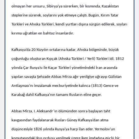
olmayan her unsuru, Sibirya’ya sürerken, bir kısmında, Kazakistan
steplerine sürerek, soylarını yok etmeye çalıştı. Bugün, Kırım Tatar
Türkleri ve Ahıska Türkleri, kendi yurtları dışına sürgün edilerek, soyları
kırıma uğratılan en bahtsız insanlardır.
Kafkasya’da 20.Yüzyılın ortalarına kadar, Ahıska bölgesinde, büyük
çoğunluğu oluşturan Kıpçak (Ahıska Türkleri / Yerli) Türkleri idi.
1812
yılında Çar Rusya’sı ile Kaçar Türkleri yönetimindeki İran arasında
yapılan savaşta Şehzade Abbas Mirza ağır yenilgiye uğrayıp Gülistan
Antlaşması’nı imzalamak mecburiyetinde kalınca (1813) Gence ve
Karabağ dahil Kafkasya’nın tamamı Rusların eline geçer.
Abbas Mirza, I. Aleksandr’ın ölümünden sonra başlayan taht
kavgasından faydalanarak Rusları Güney Kafkasya’dan atma
düşüncesiyle 1826 yılında Rusya’ya harp ilan eder. Yermolov’un
komutasındaki Rus ordusu yenilmek üzere iken imdadına güçlü bir