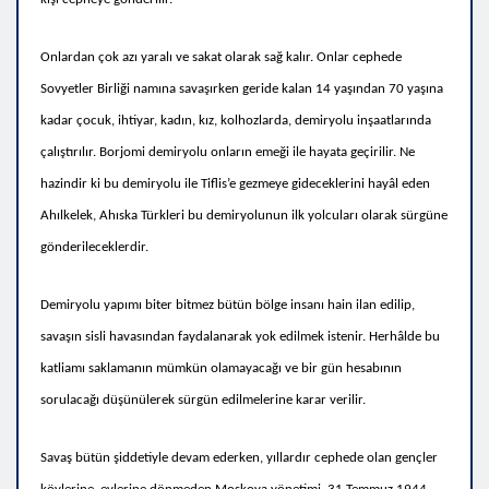
Onlardan çok azı yaralı ve sakat olarak sağ kalır. Onlar cephede
Sovyetler Birliği namına savaşırken geride kalan 14 yaşından 70 yaşına
kadar çocuk, ihtiyar, kadın, kız, kolhozlarda, demiryolu inşaatlarında
çalıştırılır. Borjomi demiryolu onların emeği ile hayata geçirilir. Ne
hazindir ki bu demiryolu ile Tiflis’e gezmeye gideceklerini hayâl eden
Ahılkelek, Ahıska Türkleri bu demiryolunun ilk yolcuları olarak sürgüne
gönderileceklerdir.
Demiryolu yapımı biter bitmez bütün bölge insanı
hain ilan edilip
,
savaşın sisli havasından faydalanarak yok edilmek istenir. Herhâlde bu
katliamı saklamanın mümkün olamayacağı ve bir gün hesabının
sorulacağı düşünülerek sürgün edilmelerine karar verilir.
Savaş bütün şiddetiyle devam ederken, yıllardır cephede olan gençler