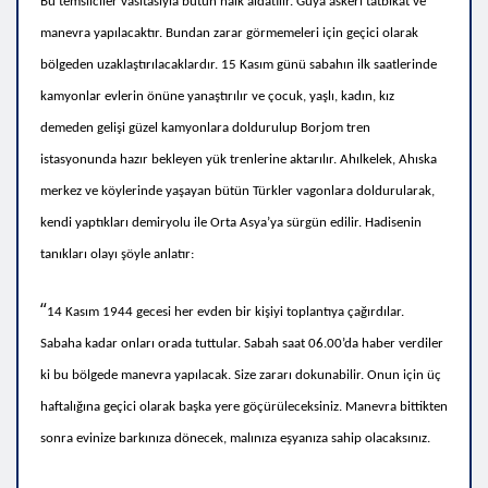
Bu temsilciler vasıtasıyla bütün halk aldatılır. Güya askerî tatbikat ve
manevra yapılacaktır. Bundan zarar görmemeleri için geçici olarak
bölgeden uzaklaştırılacaklardır. 15 Kasım günü sabahın ilk saatlerinde
kamyonlar evlerin önüne yanaştırılır ve çocuk, yaşlı, kadın, kız
demeden gelişi güzel kamyonlara doldurulup Borjom tren
istasyonunda hazır bekleyen yük trenlerine aktarılır. Ahılkelek, Ahıska
merkez ve köylerinde yaşayan bütün Türkler vagonlara doldurularak,
kendi yaptıkları demiryolu ile Orta Asya’ya sürgün edilir. Hadisenin
tanıkları olayı şöyle anlatır:
“
14 Kasım 1944 gecesi her evden bir kişiyi toplantıya çağırdılar.
Sabaha kadar onları orada tuttular. Sabah saat 06.00’da haber verdiler
ki bu bölgede manevra yapılacak. Size zararı dokunabilir. Onun için üç
haftalığına geçici olarak başka yere göçürüleceksiniz. Manevra bittikten
sonra evinize barkınıza dönecek, malınıza eşyanıza sahip olacaksınız.