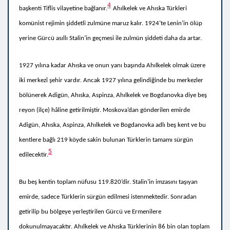
4
başkenti Tiflis vilayetine bağlanır.
Ahılkelek ve Ahıska Türkleri
komünist rejimin şiddetli zulmüne maruz kalır. 1924’te Lenin’in ölüp
yerine Gürcü asıllı Stalin’in geçmesi ile zulmün şiddeti daha da artar.
1927 yılına kadar Ahıska ve onun yanı başında Ahılkelek olmak üzere
iki merkezî şehir vardır. Ancak 1927 yılına gelindiğinde bu merkezler
bölünerek Adigün, Ahıska, Aspinza, Ahılkelek ve Bogdanovka diye beş
reyon (ilçe) hâline getirilmiştir.
Moskova’dan gönderilen emirde
Adigün, Ahıska, Aspinza, Ahılkelek ve Bogdanovka adlı beş kent ve bu
kentlere bağlı 219 köyde sakin bulunan
Türklerin tamamı sürgün
5
edilecektir.
Bu beş kentin toplam nüfusu 119.820’dir. Stalin’in imzasını taşıyan
emirde, sadece Türklerin sürgün edilmesi istenmektedir. Sonradan
getirilip bu bölgeye yerleştirilen Gürcü ve Ermenilere
dokunulmayacaktır. Ahılkelek ve Ahıska Türklerinin 86 bin olan toplam