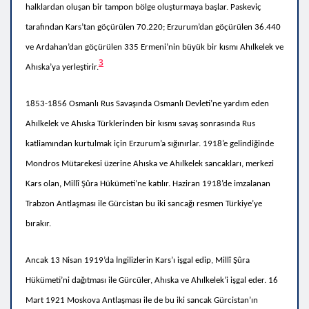
halklardan oluşan bir tampon bölge oluşturmaya başlar.
Paskeviç
tarafından Kars’tan göçürülen 70.220; Erzurum’dan göçürülen 36.440
ve Ardahan’dan göçürülen 335 Ermeni’nin büyük bir kısmı Ahılkelek ve
3
Ahıska’ya yerleştirir.
1853-1856 Osmanlı Rus Savaşında Osmanlı Devleti’ne yardım eden
Ahılkelek ve Ahıska Türklerinden bir kısmı savaş sonrasında Rus
katliamından kurtulmak için Erzurum’a sığınırlar. 1918’e gelindiğinde
Mondros Mütarekesi üzerine Ahıska ve Ahılkelek sancakları, merkezi
Kars olan‚ Millî Şûra Hükümeti‛ne katılır. Haziran 1918’de imzalanan
Trabzon Antlaşması ile Gürcistan bu iki sancağı resmen Türkiye’ye
bırakır.
Ancak 13 Nisan 1919’da İngilizlerin Kars’ı işgal edip, Millî Şûra
Hükümeti’ni dağıtması ile Gürcüler, Ahıska ve Ahılkelek’i işgal eder. 16
Mart 1921 Moskova Antlaşması ile de bu iki sancak Gürcistan’ın