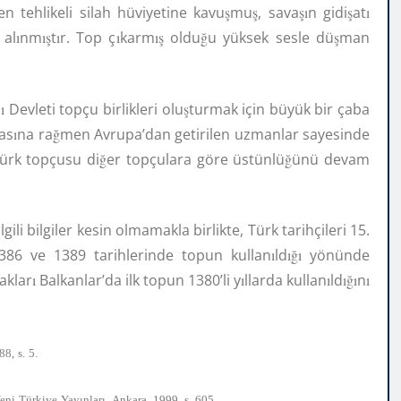
en tehlikeli silah hüviyetine kavu
ş
mu
ş
, sava
şı
n gidi
ş
at
ı
 al
ı
nm
ış
t
ı
r. Top ç
ı
karm
ış
oldu
ğ
u yüksek sesle dü
ş
man
l
ı
Devleti topçu birlikleri olu
ş
turmak için büyük bir çaba
as
ı
na ra
ğ
men Avrupa’dan getirilen uzmanlar sayesinde
Türk topçusu di
ğ
er topçulara göre üstünlü
ğ
ünü devam
 ilgili bilgiler kesin olmamakla birlikte, Türk tarihçileri 15.
1386 ve 1389 tarihlerinde topun kullan
ı
ld
ığı
yönünde
aklar
ı
Balkanlar’da ilk topun 1380’li y
ı
llarda kullan
ı
ld
ığı
n
ı
88,
s.
5.
ı
ı
eni
Türkiye
Yay
nlar
,
Ankara,
1999,
s.
605.