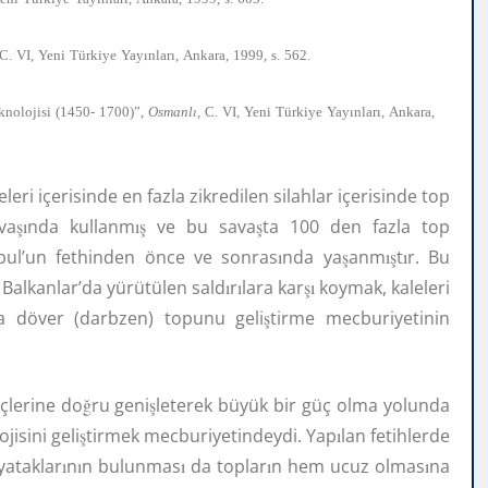
ı
ı
C.
VI,
Yeni
Türkiye
Yay
nlar
,
Ankara,
1999,
s.
562.
ı
ı
ı
knolojisi
(1450-
1700)”,
Osmanl
,
C.
VI,
Yeni
Türkiye
Yay
nlar
,
Ankara,
eri içerisinde en fazla zikredilen silahlar içerisinde top
va
şı
nda kullanm
ış
ve bu sava
ş
ta 100 den fazla top
bul’un fethinden önce ve sonras
ı
nda ya
ş
anm
ış
t
ı
r. Bu
Balkanlar’da yürütülen sald
ı
r
ı
lara kar
şı
koymak, kaleleri
‘a döver (darbzen) topunu geli
ş
tirme mecburiyetinin
içlerine do
ğ
ru geni
ş
leterek büyük bir güç olma yolunda
jisini geli
ş
tirmek mecburiyetindeydi. Yap
ı
lan fetihlerde
yataklar
ı
n
ı
n bulunmas
ı
da toplar
ı
n hem ucuz olmas
ı
na