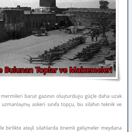
 mermileri barut gaz
ı
n
ı
n olu
ş
turdu
ğ
u güçle daha uzak
a uzmanla
ş
m
ış
askeri s
ı
n
ı
fa topçu, bu silah
ı
n teknik ve
e birlikte ate
ş
li silahlarda önemli geli
ş
meler meydana