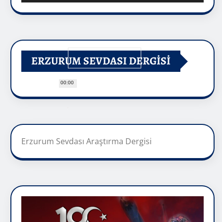
ERZURUM SEVDASI DERGİSİ
00:00
Erzurum Sevdası Araştırma Dergisi