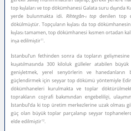
top k
ış
lalar
ı
ve top dökümhanesi Galata suru d
ışı
nda K
ı
yerde bulunmakta idi.
Rihtegân-
ı
top
denilen top d
dökülmü
ş
tür. Topçular
ı
n k
ış
las
ı
da top dökümhanesini
k
ış
las
ı
tamamen, top dökümhanesi k
ı
smen ortadan ka
in
ş
a edilmi
ş
tir
.
11
İ
stanbul’un fethinden sonra da toplar
ı
n geli
ş
mesine
ku
ş
at
ı
lmas
ı
nda 300 kiloluk gülleler atabilen büyük
geni
ş
letmek, yerel senyörlerin ve hanedanlar
ı
n b
güçlendirmek için seyyar top dökümü yöntemiyle Edi
dökümhaneleri kurulmakta ve toplar döktürülmek
topraklar
ı
n co
ğ
rafi bak
ı
m
ı
ndan engebelili
ğ
i, ula
şı
m
ı
İ
stanbul’da ki top üretim merkezlerine uzak olmas
ı
g
güç olan büyük toplar parçalan
ı
p seyyar tophaneler
elde edilmi
ş
tir
.
12