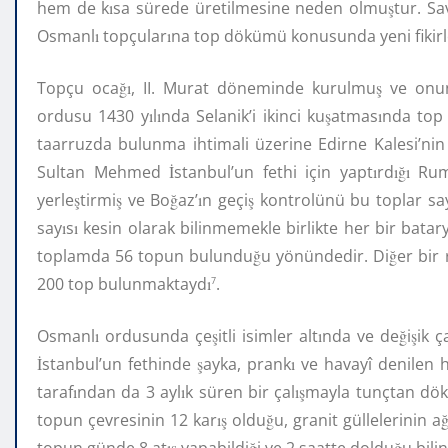
hem de k
ı
sa sürede üretilmesine neden olmu
ş
tur. Sa
Osmanl
ı
topçular
ı
na top dökümü konusunda yeni fikir
Topçu oca
ğı
, II. Murat döneminde kurulmu
ş
ve onu
ordusu 1430 y
ı
l
ı
nda Selanik’i ikinci ku
ş
atmas
ı
nda top
taarruzda bulunma ihtimali üzerine Edirne Kalesi’ni
Sultan Mehmed
İ
stanbul’un fethi için yapt
ı
rd
ığı
Rume
yerle
ş
tirmi
ş
ve Bo
ğ
az’
ı
n geçi
ş
kontrolünü bu toplar sa
say
ı
s
ı
kesin olarak bilinmemekle birlikte her bir bata
toplamda 56 topun bulundu
ğ
u yönündedir. Di
ğ
er bir
200 top bulunmaktayd
ı
.
7
Osmanl
ı
ordusunda çe
ş
itli isimler alt
ı
nda ve de
ğ
i
ş
ik 
İ
stanbul’un fethinde
ş
ayka, prank
ı
ve havayî denilen 
taraf
ı
ndan da 3 ayl
ı
k süren bir çal
ış
mayla tunçtan dö
topun çevresinin 12 kar
ış
oldu
ğ
u, granit güllelerinin a
ğ
topun günde 8 at
ış
yapabildi
ğ
i ve 2 saatte doldu
ğ
u bili