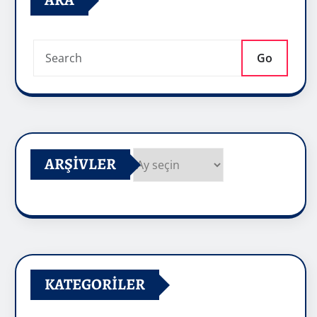
ARA
Go
ARŞIVLER
Arşivler
KATEGORILER