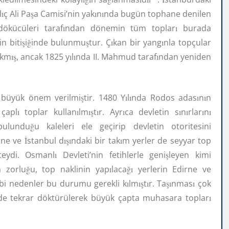
l
ı
ç Ali Pa
ş
a Camisi’nin yak
ı
n
ı
nda bugün tophane denilen
ökücüleri taraf
ı
ndan dönemin tüm toplar
ı
burada
n biti
ş
i
ğ
inde bulunmu
ş
tur. Ç
ı
kan bir yang
ı
nla topçular
lkm
ış
, ancak 1825 y
ı
l
ı
nda II. Mahmud taraf
ı
ndan yeniden
 büyük önem verilmi
ş
tir. 1480 Y
ı
l
ı
nda Rodos adas
ı
n
ı
n
 çapl
ı
toplar kullan
ı
lm
ış
t
ı
r. Ayr
ı
ca devletin s
ı
n
ı
rlar
ı
n
ı
ulundu
ğ
u kaleleri ele geçirip devletin otoritesini
rne ve
İ
stanbul d
ışı
ndaki bir tak
ı
m yerler de seyyar top
teydi. Osmanl
ı
Devleti’nin fetihlerle geni
ş
leyen kimi
n zorlu
ğ
u, top naklinin yap
ı
laca
ğı
yerlerin Edirne ve
ibi nedenler bu durumu gerekli k
ı
lm
ış
t
ı
r. Ta
şı
nmas
ı
çok
de tekrar döktürülerek büyük çapta muhasara toplar
ı