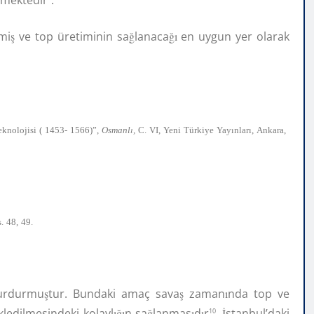
mi
ş
ve top üretiminin sa
ğ
lanaca
ğı
en uygun yer olarak
ı
ı
ı
eknolojisi
(
1453-
1566)”,
Osmanl
,
C.
VI,
Yeni
Türkiye
Yay
nlar
,
Ankara,
.
48,
49.
urdurmu
ş
tur. Bundaki amaç sava
ş
zaman
ı
nda top ve
kledilmesindeki kolayl
ığı
n sa
ğ
lanmas
ı
d
ı
r
.
İ
stanbul’daki
10