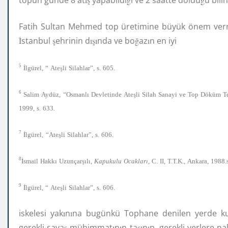
Fatih Sultan Mehmed top üretimine büyük önem ver
İ
stanbul
ş
ehrinin d
ışı
nda ve bo
ğ
az
ı
n en iyi
5
İ
ş
lgürel
,
“
Ate
li
Silahlar”,
s.
605.
6
ı
ş
Salim
Aydüz
,
“
Osmanl
Devletinde
Ate
li
Silah
Sanayi
ve
Top
Döküm
T
1999,
s.
633
.
7
İ
ş
lgürel
,
“
Ate
li
Silahlar”,
s.
606.
8
İ
ı
şı
ı
ı
smail
Hakk
Uzunçar
l
,
Kapukulu
Ocaklar
,
C.
II,
T.T.K.,
Ankara,
1988.s
9
İ
ş
lgürel,
“
Ate
li
Silahlar”,
s.
606.
iskelesi yak
ı
n
ı
na bugünkü Tophane denilen yerde k
gerekli sava
ş
mühimmat
ı
n
ı
n ta
şı
n
ı
p, gerekli yerlere na