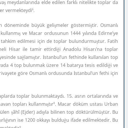
va
ş
meydanlar
ı
nda elde edilen farkl
ı
nitelikte toplar da
ler vermekteydi
.
6
n döneminde büyük geli
ş
meler göstermi
ş
tir. Osmanl
ı
 kullanm
ış
ve Macar ordusunun 1444 y
ı
l
ı
nda Edirne’ye
n tahkim edilmesi için de toplar bulundurmu
ş
tur. Fatih
li Hisar ile tamir ettirdi
ğ
i Anadolu Hisar
ı
’na toplar
yesinde sa
ğ
lam
ış
t
ı
r.
İ
stanbul’un fethinde kullan
ı
lan top
ryada 4 top bulunmak üzere 14 batarya tesis edildi
ğ
i ve
 rivayete göre Osmanl
ı
ordusunda
İ
stanbul’un fethi için
çaplarda toplar bulunmaktayd
ı
. 15. asr
ı
n ortalar
ı
nda ve
havan toplar
ı
kullanm
ış
t
ı
r
. Macar döküm ustas
ı
Urban
8
külen
ş
âhî (Ejder) ad
ı
yla bilinen top döktürülmü
ş
tür. Bu
ı
rl
ığı
n
ı
n ise 1200 okkay
ı
buldu
ğ
u ifade edilmektedir. Bu
nmektedir
.
9