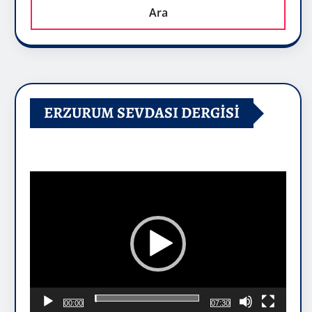
Ara
ERZURUM SEVDASI DERGİSİ
Video
oynatıcı
00:00
07:30