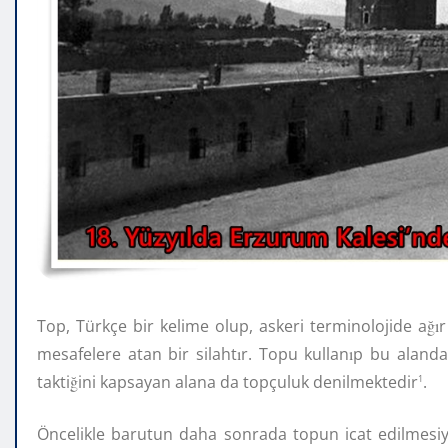
Top, Türkçe bir kelime olup, askeri terminolojide a
ğı
r
mesafelere atan bir silaht
ı
r. Topu kullan
ı
p bu aland
takti
ğ
ini kapsayan alana da topçuluk denilmektedir
.
1
Öncelikle barutun daha sonrada topun icat edilmesiyl