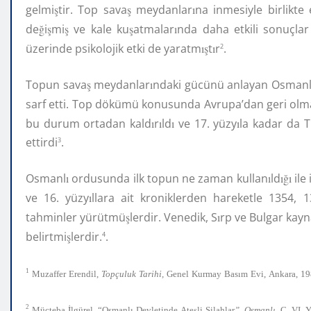
gelmi
ş
tir. Top sava
ş
meydanlar
ı
na inmesiyle birlikte 
de
ğ
i
ş
mi
ş
ve kale ku
ş
atmalar
ı
nda daha etkili sonuçlar
üzerinde psikolojik etki de yaratm
ış
t
ı
r
.
2
Topun sava
ş
meydanlar
ı
ndaki gücünü anlayan Osman
sarf etti. Top dökümü konusunda Avrupa’dan geri olm
bu durum ortadan kald
ı
r
ı
ld
ı
ve 17. yüzy
ı
la kadar da 
ettirdi
.
3
Osmanl
ı
ordusunda ilk topun ne zaman kullan
ı
ld
ığı
ile
ve 16. yüzy
ı
llara ait kroniklerden hareketle 1354, 
tahminler yürütmü
ş
lerdir. Venedik, S
ı
rp ve Bulgar kayn
belirtmi
ş
lerdir.
.
4
1
ı
Muzaffer
Erendil,
Topçuluk
Tarihi,
Genel
Kurmay
Bas
m
Evi,
Ankara,
19
2
İ
ı
ş
ı
Mücteba
lgürel
,
“Osmanl
Devletinde
Ate
li
Silahlar
”,
Osmanl
,
C.
VI,
Y