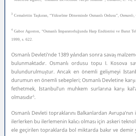
3
ş
ı
ı
ı
Cemalettin
Ta
k
ran,
“Yükselme
Döneminde
Osmanl
Ordusu”,
Osmanl
,
4
ı
İ
ğ
Gabor
Agoston
,
“
Osmanl
mparatorlu
unda
Harp
Endüstrisi
ve
Barut
Te
1999,
s.
622.
Osmanl
ı
Devleti’nde 1389 y
ı
l
ı
ndan sonra sava
ş
malzemel
bulunmaktad
ı
r. Osmanl
ı
ordusu topu I. Kosova sa
bulundurulmu
ş
tur. Ancak en önemli geli
ş
meyi
İ
stan
durumun en önemli sebepleri; Osmanl
ı
Devletine kar
şı
fethetmek,
İ
stanbul’un muhkem surlar
ı
na kar
şı
kal
olmas
ı
d
ı
r
.
5
Osmanl
ı
Devleti topraklar
ı
n
ı
Balkanlardan Avrupa’n
ı
n 
ilerlerken bu ilerlemenin kal
ı
c
ı
olmas
ı
için askeri teknolo
ele geçirilen topraklarda bol miktarda bak
ı
r ve demir 