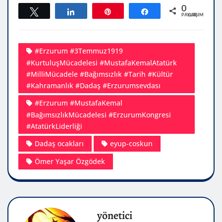
0
Tweetle
Paylaş
Pin
Paylaş
PAYLAŞIMLAR
#Erzurum #3Temmuz1919
#KurtuluşMücadelesi #MustafaKemalAtatürk
#MilliMücadele #Bağımsızlık #Tarih #Kültür
#Kahramanlık #Dadaş #Erzurumsevdası
#Erzurum #MustafaKemal
#BağımsızlıkMücadelesi #ErzurumKongresi
#AtatürkLiderliği
Dadaş ocakları
eyup-coskun
Ömer Yaşar Özgödek
yönetici