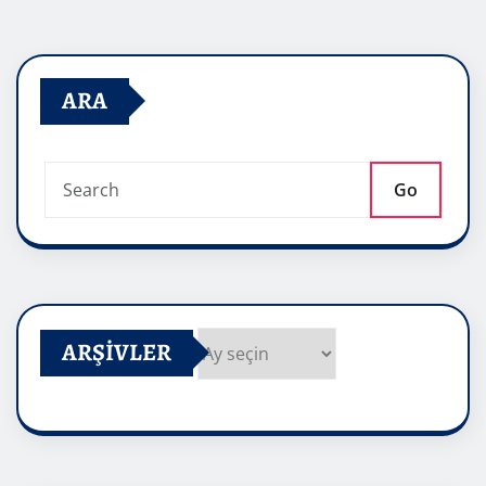
ARA
Go
ARŞIVLER
Arşivler