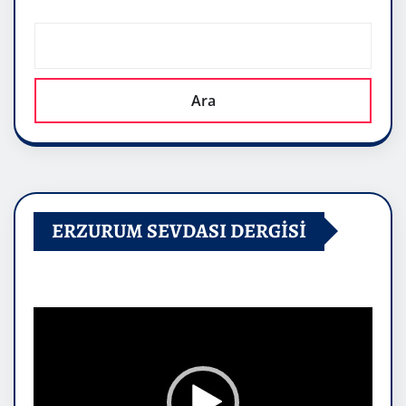
Ara
ERZURUM SEVDASI DERGİSİ
Video
oynatıcı