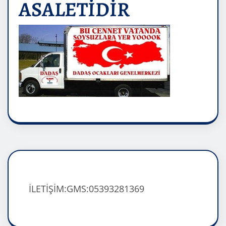
ASALETİDİR
İLETİŞİM:GMS:05393281369