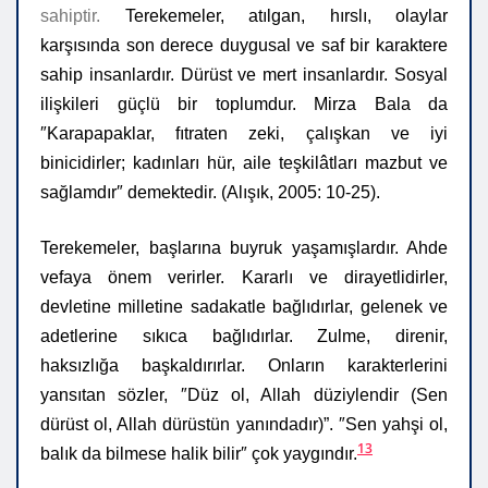
sahiptir.
Terekemeler, atılgan, hırslı, olaylar
karşısında son derece duygusal ve saf bir karaktere
sahip insanlardır. Dürüst ve mert insanlardır. Sosyal
ilişkileri güçlü bir toplumdur. Mirza Bala da
″Karapapaklar, fıtraten zeki, çalışkan ve iyi
binicidirler; kadınları hür, aile teşkilâtları mazbut ve
sağlamdır″ demektedir. (Alışık, 2005: 10-25).
Terekemeler, başlarına buyruk yaşamışlardır. Ahde
vefaya önem verirler. Kararlı ve dirayetlidirler,
devletine milletine sadakatle bağlıdırlar, gelenek ve
adetlerine sıkıca bağlıdırlar. Zulme, direnir,
haksızlığa başkaldırırlar. Onların karakterlerini
yansıtan sözler, ″Düz ol, Allah düziylendir (Sen
dürüst ol, Allah dürüstün yanındadır)”. ″Sen yahşi ol,
13
balık da bilmese halik bilir″ çok yaygındır.