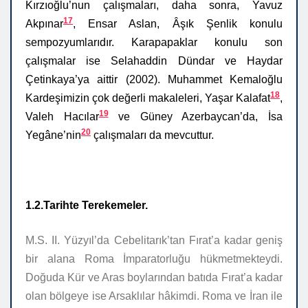
Kırzıoğlu’nun çalışmaları, daha sonra, Yavuz
17
Akpınar
, Ensar Aslan, Âşık Şenlik konulu
sempozyumlarıdır. Karapapaklar konulu son
çalışmalar ise Selahaddin Dündar ve Haydar
Çetinkaya’ya aittir (2002). Muhammet Kemaloğlu
18
Kardeşimizin çok değerli makaleleri, Yaşar Kalafat
,
19
Valeh Hacılar
ve Güney Azerbaycan’da, İsa
20
Yegâne’nin
çalışmaları da mevcuttur.
1.2.Tarihte Terekemeler.
M.S. II. Yüzyıl’da Cebelitarık’tan Fırat’a kadar geniş
bir alana Roma İmparatorluğu hükmetmekteydi.
Doğuda Kür ve Aras boylarından batıda Fırat’a kadar
olan bölgeye ise Arsaklılar hâkimdi. Roma ve İran ile