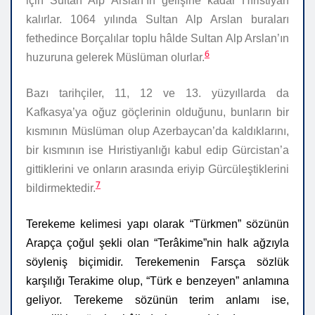
için Sultan Alp Arslan’ın gelişine kadar Hıristiyan
kalırlar. 1064 yılında Sultan Alp Arslan buraları
fethedince Borçalılar toplu hâlde Sultan Alp Arslan’ın
6
huzuruna gelerek Müslüman olurlar.
Bazı tarihçiler, 11, 12 ve 13. yüzyıllarda da
Kafkasya’ya oğuz göçlerinin olduğunu, bunların bir
kısmının Müslüman olup Azerbaycan’da kaldıklarını,
bir kısmının ise Hıristiyanlığı kabul edip Gürcistan’a
gittiklerini ve onların arasında eriyip Gürcüleştiklerini
7
bildirmektedir.
Terekeme kelimesi yapı olarak “Türkmen” sözünün
Arapça çoğul şekli olan “Terâkime”nin halk ağzıyla
söyleniş biçimidir. Terekemenin Farsça sözlük
karşılığı Terakime olup, “Türk e benzeyen” anlamına
geliyor. Terekeme sözünün terim anlamı ise,