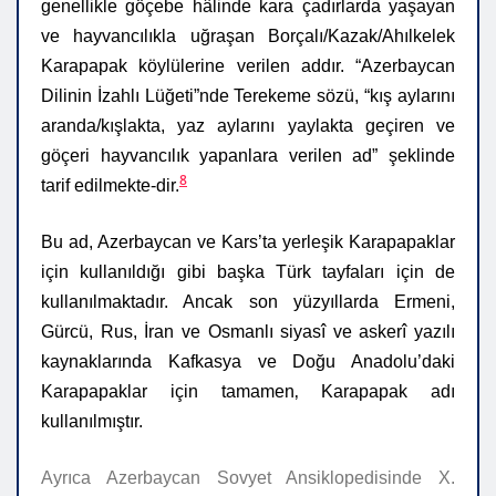
genellikle göçebe hâlinde kara çadırlarda yaşayan
ve hayvancılıkla uğraşan Borçalı/Kazak/Ahılkelek
Karapapak köylülerine verilen addır. “Azerbaycan
Dilinin İzahlı Lüğeti”nde Terekeme sözü, “kış aylarını
aranda/kışlakta, yaz aylarını yaylakta geçiren ve
göçeri hayvancılık yapanlara verilen ad” şeklinde
8
tarif
edilmekte-dir.
Bu ad, Azerbaycan ve Kars’ta yerleşik Karapapaklar
için kullanıldığı gibi başka Türk tayfaları için de
kullanılmaktadır. Ancak son yüzyıllarda Ermeni,
Gürcü, Rus, İran ve Osmanlı siyasî ve askerî yazılı
kaynaklarında Kafkasya ve Doğu Anadolu’daki
Karapapaklar için tamamen‚ Karapapak adı
kullanılmıştır.
Ayrıca Azerbaycan Sovyet Ansiklopedisinde X.