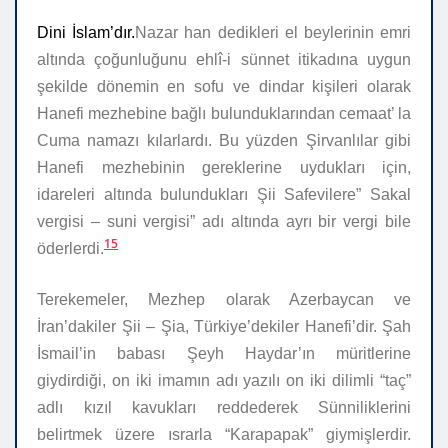
Dini İslam’dır.
Nazar han dedikleri el beylerinin emri
altında çoğunluğunu ehlî-i sünnet itikadına uygun
şekilde dönemin en sofu ve dindar kişileri olarak
Hanefi mezhebine bağlı bulunduklarından cemaat’ la
Cuma namazı kılarlardı. Bu yüzden Şirvanlılar gibi
Hanefi mezhebinin gereklerine uydukları için,
idareleri altında bulundukları Şii Safevilere” Sakal
vergisi – suni vergisi” adı altında ayrı bir vergi bile
15
öderlerdi.
Terekemeler,
Mezhep olarak Azerbaycan ve
İran’dakiler Şii – Şia, Türkiye’dekiler Hanefi’dir.
Şah
İsmail’in babası Şeyh Haydar’ın müritlerine
giydirdiği, on iki imamın adı yazılı on iki dilimli “taç”
adlı kızıl kavukları reddederek Sünniliklerini
belirtmek üzere ısrarla “Karapapak” giymişlerdir.