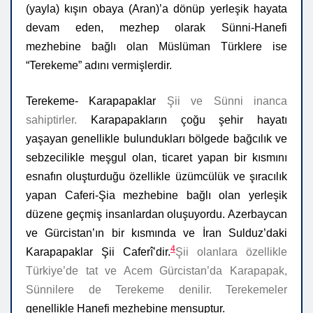
(yayla) kışın obaya (Aran)’a dönüp yerleşik hayata
devam eden, mezhep olarak Sünni-Hanefi
mezhebine bağlı olan Müslüman Türklere ise
“Terekeme” adını vermişlerdir.
Terekeme- Karapapaklar
Şii ve Sünni inanca
sahiptirler.
Karapapaklar
ın çoğu şehir hayatı
yaşayan genellikle bulundukları bölgede bağcılık ve
sebzecilikle meşgul olan, ticaret yapan bir kısmını
esnafın oluşturduğu özellikle üzümcülük ve şıracılık
yapan Caferi-Şia mezhebine bağlı olan yerleşik
düzene geçmiş insanlardan oluşuyordu.
Azerbaycan
ve Gürcistan’ın bir kısmında ve İran Sulduz’daki
4
Karapapaklar Şii Caferî’dir.
Şii olanlara özellikle
Türkiye’de tat ve Acem Gürcistan’da Karapapak,
Sünnilere de Terekeme denilir. Terekemeler
genellikle Hanefi mezhebine mensuptur.