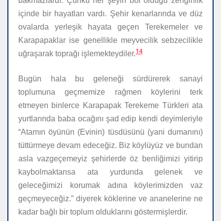
bakmazlardı. Çünkü her şeyin bol olduğu zenginlik
içinde bir hayatları vardı. Şehir kenarlarında ve düz
ovalarda yerleşik hayata geçen Terekemeler ve
Karapapaklar ise genellikle meyvecilik sebzecilikle
14
uğraşarak toprağı işlemekteydiler.
Bugün hala bu geleneği sürdürerek sanayi
toplumuna geçmemize rağmen köylerini terk
etmeyen binlerce Karapapak Terekeme Türkleri ata
yurtlarında baba ocağını şad edip kendi deyimleriyle
“Atamın öyünün (Evinin) tüsdüsünü (yani dumanını)
tüttürmeye devam edeceğiz. Biz köylüyüz ve bundan
asla vazgeçemeyiz şehirlerde öz benliğimizi yitirip
kaybolmaktansa ata yurdunda gelenek ve
geleceğimizi korumak adına köylerimizden vaz
geçmeyeceğiz.” diyerek köklerine ve ananelerine ne
kadar bağlı bir toplum olduklarını göstermişlerdir.