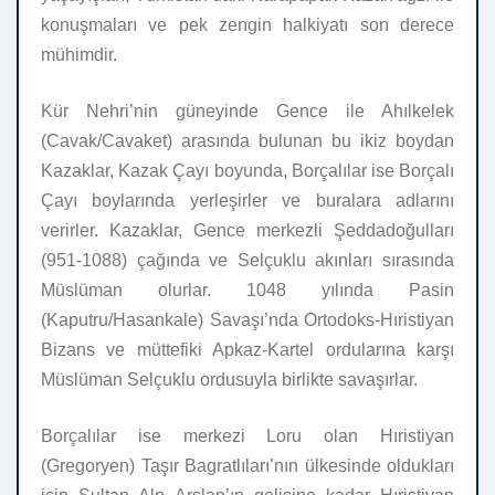
konuşmaları ve pek zengin halkiyatı son derece
mühimdir.
Kür Nehri’nin güneyinde Gence ile Ahılkelek
(Cavak/Cavaket) arasında bulunan bu ikiz boydan
Kazaklar, Kazak Çayı boyunda, Borçalılar ise Borçalı
Çayı boylarında yerleşirler ve buralara adlarını
verirler. Kazaklar, Gence merkezli Şeddadoğulları
(951-1088) çağında ve Selçuklu akınları sırasında
Müslüman olurlar. 1048 yılında Pasin
(Kaputru/Hasankale) Savaşı’nda Ortodoks-Hıristiyan
Bizans ve müttefiki Apkaz-Kartel ordularına karşı
Müslüman Selçuklu ordusuyla birlikte savaşırlar.
Borçalılar ise merkezi Loru olan Hıristiyan
(Gregoryen) Taşır Bagratlıları’nın ülkesinde oldukları