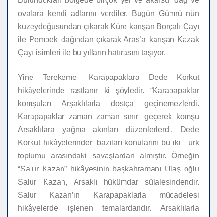
Bulundukları bölgede birçok yer ve akarsu, dağ ve
ovalara kendi adlarını verdiler. Bugün Gümrü nün
kuzeydoğusundan çıkarak Küre karışan Borçalı Çayı
ile Pembek dağından çıkarak Aras’a karışan Kazak
Çayı isimleri ile bu yılların hatırasını taşıyor.
Yine Terekeme- Karapapaklara Dede Korkut
hikâyelerinde rastlanır ki şöyledir. “Karapapaklar
komşuları Arşaklılarla dostça geçinemezlerdi.
Karapapaklar zaman zaman sınırı geçerek komşu
Arsaklılara yağma akınları düzenlerlerdi. Dede
Korkut hikâyelerinden bazıları konularını bu iki Türk
toplumu arasındaki savaşlardan almıştır. Örneğin
“Salur Kazan” hikâyesinin başkahramanı Ulaş oğlu
Salur Kazan, Arsaklı hükümdar sülalesindendir.
Salur Kazan’ın Karapapaklarla mücadelesi
hikâyelerde işlenen temalardandır. Arsaklılarla