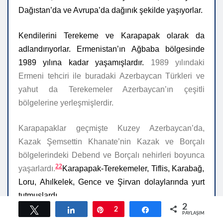
Dağıstan’da ve Avrupa’da dağınık şekilde yaşıyorlar.
Kendilerini Terekeme ve Karapapak olarak da
adlandırıyorlar. Ermenistan’ın Ağbaba bölgesinde
1989 yılına kadar yaşamışlardır.
1989 yılındaki
Ermeni tehciri ile buradaki Azerbaycan Türkleri ve
yahut da Terekemeler Azerbaycan’ın çeşitli
bölgelerine yerleşmişlerdir.
Karapapaklar geçmişte Kuzey Azerbaycan’da,
Kazak Şemsettin Khanate’nin Kazak ve Borçalı
bölgelerindeki Debend ve Borçalı nehirleri boyunca
22
yaşarlardı.
Karapapak-Terekemeler, Tiflis, Karabağ,
Loru, Ahılkelek, Gence ve Şirvan dolaylarında yurt
tutmuşlardı.
2
Tweetle
Paylaş
Pin
2
Paylaş
PAYLAŞIMLAR
Günümüzde Tiflis yörelerindeki Borçalı, Karayazı,