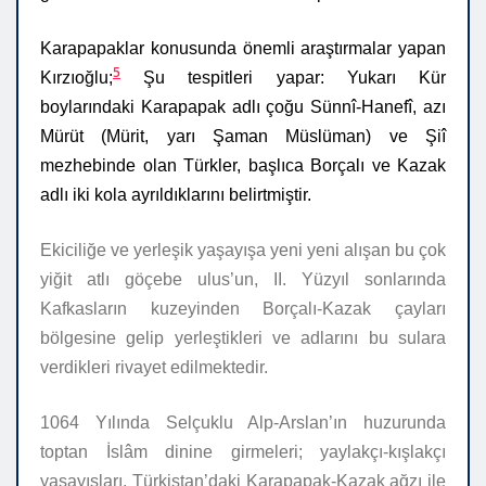
Karapapaklar konusunda önemli araştırmalar yapan
5
Kırzıoğlu;
Şu tespitleri yapar: Yukarı Kür
boylarındaki Karapapak adlı çoğu Sünnî-Hanefî, azı
Mürüt (Mürit, yarı Şaman Müslüman) ve Şiî
mezhebinde olan Türkler, başlıca Borçalı ve Kazak
adlı iki kola ayrıldıklarını belirtmiştir.
Ekiciliğe ve yerleşik yaşayışa yeni yeni alışan bu çok
yiğit atlı göçebe ulus’un, II. Yüzyıl sonlarında
Kafkasların kuzeyinden Borçalı-Kazak çayları
bölgesine gelip yerleştikleri ve adlarını bu sulara
verdikleri rivayet edilmektedir.
1064 Yılında Selçuklu Alp-Arslan’ın huzurunda
toptan İslâm dinine girmeleri; yaylakçı-kışlakçı
yaşayışları, Türkistan’daki Karapapak-Kazak ağzı ile