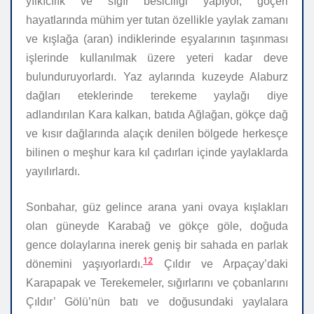
yılkıcılık ve sığır besiciliği yapıyor, göçeri
hayatlarında mühim yer tutan özellikle yaylak zamanı
ve kışlağa (aran) indiklerinde eşyalarının taşınması
işlerinde kullanılmak üzere yeteri kadar deve
bulunduruyorlardı. Yaz aylarında kuzeyde Alaburz
dağları eteklerinde terekeme yaylağı diye
adlandırılan Kara kalkan, batıda Ağlağan, gökçe dağ
ve kısır dağlarında alaçık denilen bölgede herkesçe
bilinen o meşhur kara kıl çadırları içinde yaylaklarda
yayılırlardı.
Sonbahar, güz gelince arana yani ovaya kışlakları
olan güneyde Karabağ ve gökçe göle, doğuda
gence dolaylarına inerek geniş bir sahada en parlak
12
dönemini yaşıyorlardı.
Çıldır ve Arpaçay’daki
Karapapak ve Terekemeler, sığırlarını ve çobanlarını
Çıldır’ Gölü’nün batı ve doğusundaki yaylalara