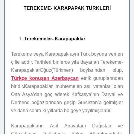
TEREKEME- KARAPAPAK TÜRKLERİ
Terekemeler- Karapapaklar
Terekeme veya Karapapak aynı Türk boyuna verilen
çifte addır.
Tarihleri binlerce yıla dayanan
Terekeme-
Karapapa
klar
Oğuz
(Türkmen) boylarından olup,
Türk
çe
konuşan
Azerbaycan
etnik
guruplarından
biridir.Karapapaklar, muhtemelen asıl vatanları olan
Orta Asya’dan göç ederek Kafkasya’nın Daryal ve
Derbend boğazlarından geçip Gürcistan’a gelmişler
ve daha sonra ki yıllarda bölgeye yayılmışlardır.
Karapapakların Asıl Anavatanı Dağıstan ve
Gürcistan’ın Dağıstan’a Yakın Bölgelerindedir.