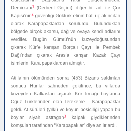
1
Demirkapı
(Derbent Geçidi), diğer bir adı ile Çor
2
Kapısı’nın
güvenliği Göktürk elinin batı uç akıncıları
olarak Karapapaklardan sorulurdu. Bulundukları
bölgede birçok akarsu, dağ ve ovaya kendi adlarını
verdiler. Bugün Gümrü’nün kuzeydoğusundan
çıkarak Kür’e karışan Borçalı Çayı ile Pembek
Dağı’ndan çıkarak Aras’a karışan Kazak Çayı
isimlerini Kara papaklardan almıştır.
Atilla’nın ölümünden sonra (453) Bizans saldırıları
sonucu Hunlar sahneden çekilince, bu yıllarda
kuzeyden Kafkasları aşarak Kür Irmağı boylarına
Oğuz Türklerinden olan Terekeme – Karapapaklar
geldi. At sürüleri (yılkı) ve koyun besiciliği yapan bu
3
boylar siyah astragan
kalpak giydiklerinden
komşuları tarafından “Karapapaklar” diye anılırlardı.