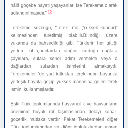
hâlâ göçebe hayatı yaşayanları ise Terekeme olarak
10
adlandırılmasıdır.”
Terekeme sözcüğü, “Terek- me (Yüksek-Hündür)”
kelimesinden türetilmiş olabilir.Bilindiği üzere
yukarıda da bahsedildiği gibi Türklerin her gittiği
yerlere kıl çadırlardan otağını kurduğu dağlara
çayırlara, sulara kendi adını vermekte veya o
dağlardan sulardan isimlerini almaktaydı.
Terekemeler ’de yurt tuttukları terek nehri boyunca
yerleşik hayata geçip yüksek manasına gelen terek
ismini kullanmışlardır.
Eski Türk toplumlarında hayvancılık ve hayvanların
öneminin büyük rol taşımasından dolayı konar-
göçerlik mutlaka vardır. Fakat Terekemeleri diğer
Türk toplumlarından ve diğer topluluklardan ayıran