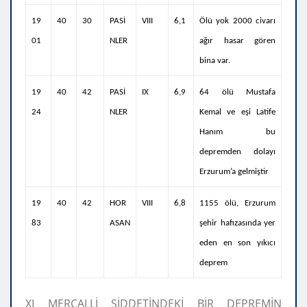
19
40
30
PASİ
VIII
6,1
Ölü yok 2000 civarı
01
NLER
ağır hasar gören
bina var.
19
40
42
PASİ
IX
6,9
64 ölü Mustafa
24
NLER
Kemal ve eşi Latife
Hanım bu
depremden dolayı
Erzurum’a gelmiştir
19
40
42
HOR
VIII
6,8
1155 ölü, Erzurum
83
ASAN
şehir hafızasında yer
eden en son yıkıcı
deprem
XI MERCALLİ ŞİDDETİNDEKİ BİR DEPREMİN