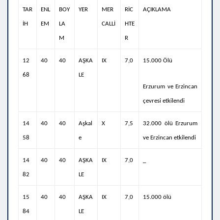
TAR
ENL
BOY
YER
MER
RİC
AÇIKLAMA
İH
EM
LA
CALLİ
HTE
M
R
12
40
40
AŞKA
IX
7,0
15.000 Ölü
68
LE
Erzurum ve Erzincan
çevresi etkilendi
14
40
40
Aşkal
X
7,5
32.000 ölü Erzurum
58
e
ve Erzincan etkilendi
14
40
40
AŞKA
IX
7,0
_
82
LE
15
40
40
AŞKA
IX
7,0
15.000 ölü
84
LE