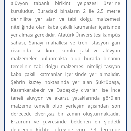
alüvyon tabanlı birikinti yelpazesi üzerine
kuruludur. Buradaki binaların 2 ile 2,5 metre
derinlikte yer alan ve tabi dolgu malzemesi
niteliğinde olan kaba çakıllı katmanlar içerisinde
yer alması gereklidir. Atatürk Üniversitesi kampüs
sahası, Sanayi mahallesi ve tren istasyon garı
civarında ise kum, kumlu çakıl ve alüvyon
malzemeler bulunmakta olup burada binanın
temelinin tabi dolgu malzemesi niteliği taşıyan
kaba çakıllı katmanlar içerisinde yer almalıdır.
Şehrin kuzey noktasında yer alan Şükrüpaşa,
Kazımkarabekir ve Dadaşköy civarları ise İnce
taneli alüvyon ve akarsu yataklarında görülen
malzeme temelli olup yerleşim açısından son
derecede elverişsiz bir zemin oluşturmaktadır.
Erzurum ve çevresinde beklenen en şiddetli
depremin Richter ölçeğine göre 7,3 derecede