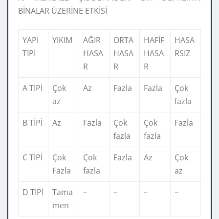
BİNALAR ÜZERİNE ETKİSİ
YAPI
YIKIM
AĞIR
ORTA
HAFİF
HASA
TİPİ
HASA
HASA
HASA
RSIZ
R
R
R
A TİPİ
Çok
Az
Fazla
Fazla
Çok
az
fazla
B TİPİ
Az
Fazla
Çok
Çok
Fazla
fazla
fazla
C TİPİ
Çok
Çok
Fazla
Az
Çok
Fazla
fazla
az
D TİPİ
Tama
–
–
–
–
men