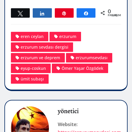
0
Tweetle
Paylaş
Pin
Paylaş
PAYLAŞIMLAR
eren ceylan
erzurum
erzurum sevdası dergisi
erzurum ve deprem
erzurumsevdası
eyup-coskun
Ömer Yaşar Özgödek
ümit subaşı
yönetici
Website: