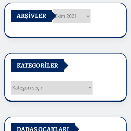
ARŞIVLER
Arşivler
KATEGORILER
Kategoriler
DADAŞ OCAKLARI