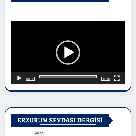
Video
oynatıcı
00:00
07:30
ERZURUM SEVDASI DERGİSİ
00:00