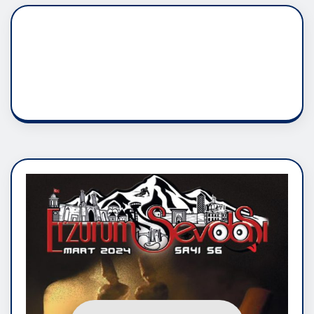
DADAŞLIK DOĞMATİK
RUH ASALETİDİR