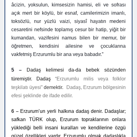
âcizin, yoksulun, kimsesizin hamisi, eli ve sofrası
açık mert bir köylü, bir esnaf, camilerimizin imanlı,
toksözlü, nur yüzlü vaizi, siyasî hayatın medeni
cesaretini nefsinde toplamış cesur bir hatip, yiğit bir
kumandan, vazifesini namus bilen bir memur, bir
öğretmen, kendisini ailesine ve çocuklarına
vakfetmiş Erzurumlu bir ana veya babadır.”
5 –
Dadaş kelimesi da-da bebek sözünden
türemiştir.
Dadaş
“Erzurumlu milis veya folklor
teşkilatı üyesi”
demektir.
Dadaş, Erzurum bölgesinin
efesi şeklinde de ifade edilir.
6 –
Erzurum’un yerli halkına dadaş denir. Dadaşlar;
safkan TÜRK olup, Erzurum topraklarının onlara
yüklediği belli insani kuralları ve kendilerine özgü
güzel özellikleri vardır. Erzurumlu olmak dadaşlıkla