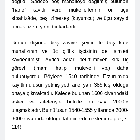
değildi. Sadece beş mahalleye dağılmış bulunan
“hane” kayıtlı vergi mükelleflerinin on üçü
sipahizâde, beşi zînetkeş (kuyumcu) ve üçü seyyid
olmak üzere yirmi bir kadardı.
Bunun dışında beş zaviye şeyhi ile beş kale
muhafızının ve üç çiftlik işçisinin de isimleri
kaydedilmişti. Ayrıca adları belirtilmeyen kırk üç
görevli (imam, hatip, mütevelli vb.) daha
bulunuyordu. Böylece 1540 tarihinde Erzurum’da
kayıtlı nüfusun yetmiş yedi aile, yani 385 kişi olduğu
ortaya çıkmaktadır. Kalede bulunan 1600 civarındaki
asker ve aileleriyle birlikte bu sayı 2000’e
ulaşmaktadır. Bu nüfusun 1540-1555 yıllarında 2000-
3000 civarında olduğu tahmin edilmektedir (a.g.e., s.
114).