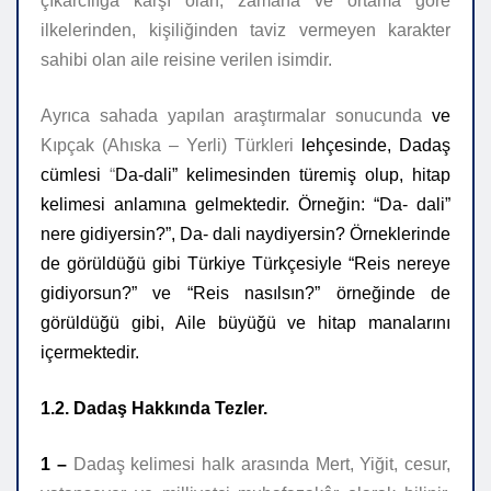
çıkarcılığa karşı olan, zamana ve ortama göre
ilkelerinden, kişiliğinden taviz vermeyen karakter
sahibi olan aile reisine verilen isimdir.
Ayrıca sahada yapılan araştırmalar sonucunda
ve
Kıpçak (Ahıska – Yerli) Türkleri
lehçesinde, Dadaş
cümlesi
“
Da-dali” kelimesinden türemiş olup, hitap
kelimesi anlamına gelmektedir. Örneğin: “Da- dali”
nere gidiyersin?”, Da- dali naydiyersin? Örneklerinde
de görüldüğü gibi Türkiye Türkçesiyle “Reis nereye
gidiyorsun?” ve “Reis nasılsın?” örneğinde de
görüldüğü gibi, Aile büyüğü ve hitap manalarını
içermektedir.
1.2. Dadaş Hakkında Tezler.
1 –
Dadaş kelimesi halk arasında Mert, Yiğit, cesur,