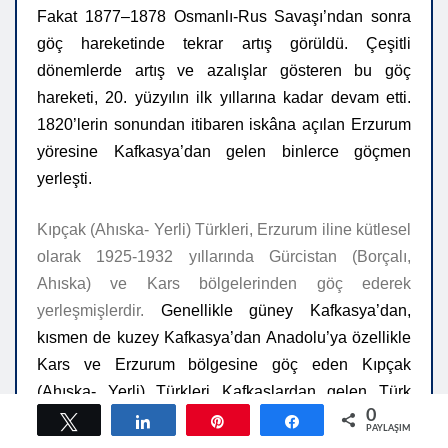
Fakat 1877–1878 Osmanlı-Rus Savaşı’ndan sonra
göç hareketinde tekrar artış görüldü. Çeşitli
dönemlerde artış ve azalışlar gösteren bu göç
hareketi, 20. yüzyılın ilk yıllarına kadar devam etti.
1820’lerin sonundan itibaren iskâna açılan Erzurum
yöresine Kafkasya’dan gelen binlerce göçmen
yerleşti.
Kıpçak (Ahıska- Yerli) Türkleri
,
Erzurum ili
ne
kütlesel
olarak
1925-1932 yıllarında Gürcistan (Borçalı,
Ahıska) ve Kars bölgelerinden göç ederek
yerleşmişlerdir.
Genellikle güney Kafkasya’dan,
kısmen de kuzey Kafkasya’dan Anadolu’ya özellikle
Kars ve Erzurum bölgesine göç eden Kıpçak
(Ahıska- Yerli) Türkleri Kafkaslardan gelen Türk
0
göçmen gruplarından biridir.
Tweetle
Paylaş
Pin
Paylaş
PAYLAŞIMLAR