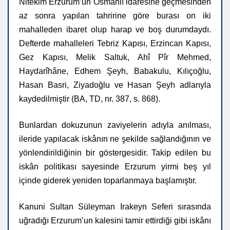
Nitekim Erzurum’un Osmanlı idaresine geçmesinden
az sonra yapılan tahririne göre burası on iki
mahalleden ibaret olup harap ve boş durumdaydı.
Defterde mahalleleri Tebriz Kapısı, Erzincan Kapısı,
Gez Kapısı, Melik Saltuk, Ahî Pîr Mehmed,
Haydarîhâne, Edhem Şeyh, Babakulu, Kılıçoğlu,
Hasan Basri, Ziyadoğlu ve Hasan Şeyh adlarıyla
kaydedilmiştir (BA, TD, nr. 387, s. 868).
Bunlardan dokuzunun zaviyelerin adıyla anılması,
ileride yapılacak iskânın ne şekilde sağlandığının ve
yönlendirildiğinin bir göstergesidir. Takip edilen bu
iskân politikası sayesinde Erzurum yirmi beş yıl
içinde giderek yeniden toparlanmaya başlamıştır.
Kanuni Sultan Süleyman Irakeyn Seferi sırasında
uğradığı Erzurum’un kalesini tamir ettirdiği gibi iskânı