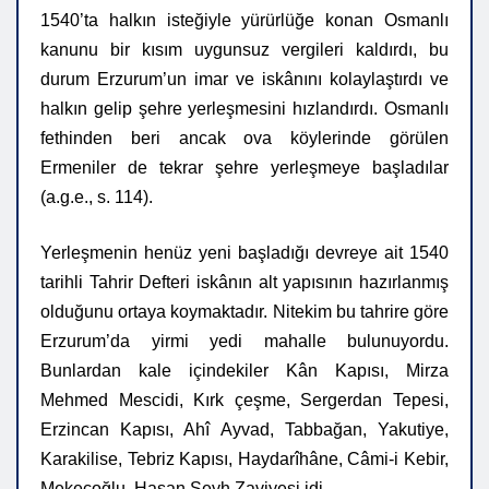
1540’ta halkın isteğiyle yürürlüğe konan Osmanlı
kanunu bir kısım uygunsuz vergileri kaldırdı, bu
durum Erzurum’un imar ve iskânını kolaylaştırdı ve
halkın gelip şehre yerleşmesini hızlandırdı. Osmanlı
fethinden beri ancak ova köylerinde görülen
Ermeniler de tekrar şehre yerleşmeye başladılar
(a.g.e., s. 114).
Yerleşmenin henüz yeni başladığı devreye ait 1540
tarihli Tahrir Defteri iskânın alt yapısının hazırlanmış
olduğunu ortaya koymaktadır. Nitekim bu tahrire göre
Erzurum’da yirmi yedi mahalle bulunuyordu.
Bunlardan kale içindekiler Kân Kapısı, Mirza
Mehmed Mescidi, Kırk çeşme, Sergerdan Tepesi,
Erzincan Kapısı, Ahî Ayvad, Tabbağan, Yakutiye,
Karakilise, Tebriz Kapısı, Haydarîhâne, Câmi-i Kebir,
Mekeçoğlu, Hasan Şeyh Zaviyesi idi.