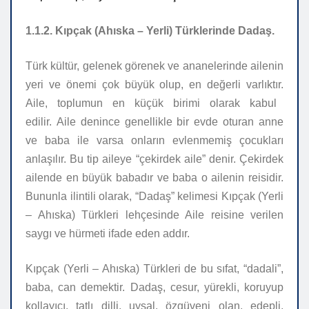
1.1.2. Kıpçak (Ahıska – Yerli) Türklerinde Dadaş.
Türk kültür, gelenek görenek ve ananelerinde ailenin
yeri ve önemi çok büyük olup, en değerli varlıktır.
Aile
, toplumun en küçük birimi olarak kabul
edilir.
Aile
denince genellikle bir evde oturan anne
ve baba ile varsa onların evlenmemiş çocukları
anlaşılır. Bu tip aileye “çekirdek
aile
” denir. Çekirdek
ailende en büyük babadır ve baba o ailenin reisidir.
Bununla ilintili olarak, “Dadaş” kelimesi Kıpçak (Yerli
– Ahıska) Türkleri lehçesinde Aile reisine verilen
saygı ve hürmeti ifade eden addır.
Kıpçak (Yerli – Ahıska) Türkleri de bu sıfat, “dadali”,
baba, can demektir. Dadaş, cesur, yürekli, koruyup
kollayıcı, tatlı dilli, uysal, özgüveni olan, edepli,