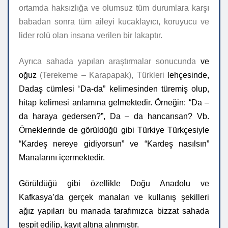
ortamda haksızlığa ve olumsuz tüm durumlara karşı
babadan sonra tüm aileyi kucaklayıcı, koruyucu ve
lider rolü olan insana verilen bir lakaptır.
Ayrıca sahada yapılan araştırmalar sonucunda
ve
oğuz
(Terekeme – Karapapak), Türkleri
lehçesinde,
Dadaş cümlesi
“
Da-da” kelimesinden türemiş olup,
hitap kelimesi anlamına gelmektedir. Örneğin: “Da –
da haraya gedersen?”, Da – da hancarısan? Vb.
Örneklerinde de görüldüğü gibi Türkiye Türkçesiyle
“Kardeş nereye gidiyorsun” ve “Kardeş nasılsın”
Manalarını içermektedir.
Görüldüğü gibi özellikle Doğu Anadolu ve
Kafkasya’da gerçek manaları ve kullanış şekilleri
ağız yapıları bu manada tarafımızca bizzat sahada
tespit edilip, kayıt altına alınmıştır.