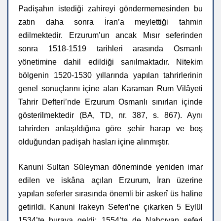
Padişahın istediği zahireyi göndermemesinden bu
zatın daha sonra İran’a meylettiği tahmin
edilmektedir. Erzurum’un ancak Mısır seferinden
sonra 1518-1519 tarihleri arasında Osmanlı
yönetimine dahil edildiği sanılmaktadır. Nitekim
bölgenin 1520-1530 yıllarında yapılan tahrirlerinin
genel sonuçlarını içine alan Karaman Rum Vilâyeti
Tahrir Defteri’nde Erzurum Osmanlı sınırları içinde
gösterilmektedir (BA, TD, nr. 387, s. 867). Aynı
tahrirden anlaşıldığına göre şehir harap ve boş
olduğundan padişah hasları içine alınmıştır.
Kanuni Sultan Süleyman döneminde yeniden imar
edilen ve iskâna açılan Erzurum, İran üzerine
yapılan seferler sırasında önemli bir askerî üs haline
getirildi. Kanuni Irakeyn Seferi’ne çıkarken 5 Eylül
1534’te buraya geldi; 1554’te de Nahcıvan seferi