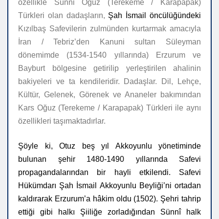
özellikle Sünni Oğuz (Terekeme / Karapapak)
Türkleri olan dadaşların,
Şah İsmail öncülüğündeki
Kızılbaş Safevilerin zulmünden kurtarmak amacıyla
İran / Tebriz’den Kanuni sultan Süleyman
dönemimde (1534-1540 yıllarında) Erzurum ve
Bayburt bölgesine getirilip yerleştirilen ahalinin
bakiyeleri ve ta kendileridir. Dadaşlar. Dil, Lehçe,
Kültür, Gelenek, Görenek ve Ananeler bakımından
Kars Oğuz (Terekeme / Karapapak)
Türkleri ile aynı
özellikleri taşımaktadırlar.
Şöyle ki, Otuz beş yıl Akkoyunlu yönetiminde
bulunan şehir 1480-1490 yıllarında Safevi
propagandalarından bir hayli etkilendi. Safevi
Hükümdarı Şah İsmail Akkoyunlu Beyliği’ni ortadan
kaldırarak Erzurum’a hâkim oldu (1502). Şehri tahrip
ettiği gibi halkı Şiiliğe zorladığından Sünnî halk