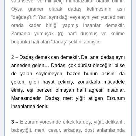
vatansever ve milliyetçi muhafazakâr olarak bilinir.
Oysa gramer olarak dadaş kelimesinin aslı
“dağdaş’tır”. Yani aynı dağı veya aynı yeri yurt edinen
orada kader birliği yapmış insanlar demektir.
Zamanla yumuşak (ğ) harfi düşmüş ve kelime
bugünkü hali olan “dadaş” şeklini almıştır.
2 –
Dadaş demek can demektir. Da, ana, dadaş aynı
anneden gelen… Dadaş, çok dürüst öleceğini bilse
de yalan söylemeyen, bazen bunun acısını da
çeken, çileli hayat çekmiş, zorluklarla mücadele
etmiş, eşi benzeri olmayan hafif agresif insanlar.
Manasındadır.
Dadaş mert yiğit atılgan Erzurum
insanlarına denir.
3 –
Erzurum yöresinde erkek kardeş, yiğit, delikanlı,
babayiğit, mert, cesur, arkadaş, dost anlamlarında