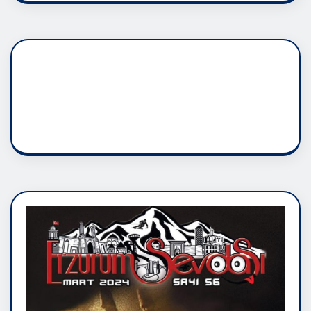
DADAŞLIK DOĞMATİK
RUH ASALETİDİR