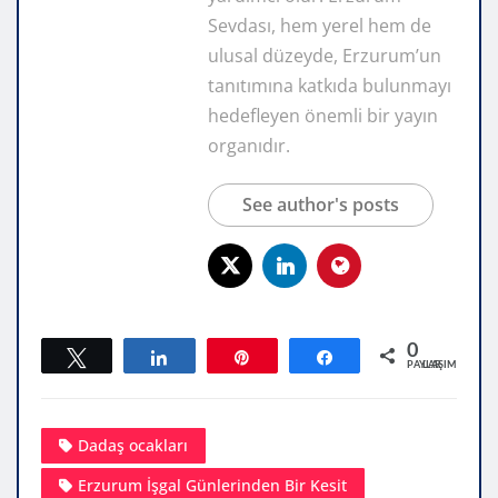
Sevdası, hem yerel hem de
ulusal düzeyde, Erzurum’un
tanıtımına katkıda bulunmayı
hedefleyen önemli bir yayın
organıdır.
See author's posts
0
Tweetle
Paylaş
Pin
Paylaş
PAYLAŞIMLAR
Dadaş ocakları
Erzurum İşgal Günlerinden Bir Kesit