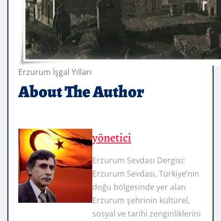
Erzurum İşgal Yılları
About The Author
yönetici
Erzurum Sevdası Dergisi:
Erzurum Sevdası, Türkiye’nin
doğu bölgesinde yer alan
Erzurum şehrinin kültürel,
sosyal ve tarihi zenginliklerini