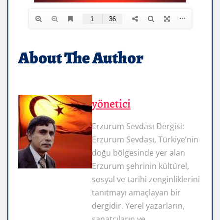
About The Author
yönetici
Erzurum Sevdası Dergisi:
Erzurum Sevdası, Türkiye’nin
doğu bölgesinde yer alan
Erzurum şehrinin kültürel,
sosyal ve tarihi zenginliklerini
tanıtmayı amaçlayan bir
dergidir. Yerel yazarların,
sanatçıların ve