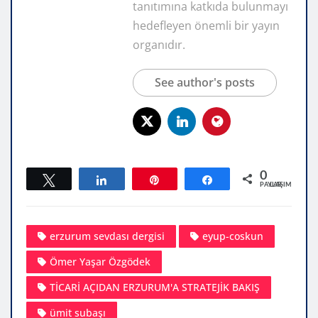
tanıtımına katkıda bulunmayı
hedefleyen önemli bir yayın
organıdır.
See author's posts
0
Tweetle
Paylaş
Pin
Paylaş
PAYLAŞIMLAR
erzurum sevdası dergisi
eyup-coskun
Ömer Yaşar Özgödek
TİCARİ AÇIDAN ERZURUM'A STRATEJİK BAKIŞ
ümit subaşı