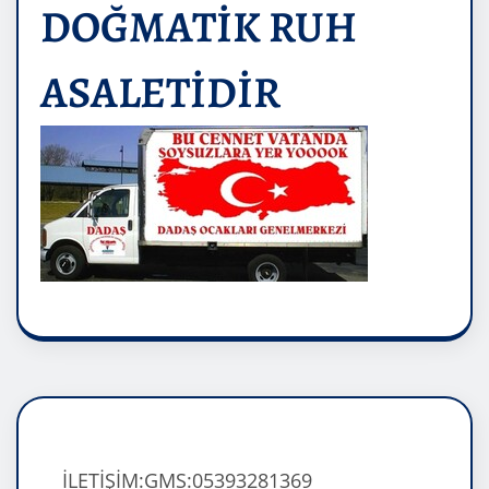
DOĞMATİK RUH
ASALETİDİR
İLETİŞİM:GMS:05393281369