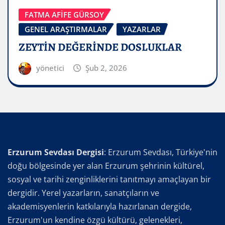
FATMA AFİFE GÜRSOY
GENEL ARAŞTIRMALAR
YAZARLAR
ZEYTİN DEĞERİNDE DOSLUKLAR
yönetici
Şub 2, 2026
Erzurum Sevdası Dergisi
: Erzurum Sevdası, Türkiye'nin
doğu bölgesinde yer alan Erzurum şehrinin kültürel,
sosyal ve tarihi zenginliklerini tanıtmayı amaçlayan bir
dergidir. Yerel yazarların, sanatçıların ve
akademisyenlerin katkılarıyla hazırlanan dergide,
Erzurum'un kendine özgü kültürü, gelenekleri,