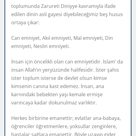
toplumunda Zarureti Diniyye kavramıyla ifade
edilen dinin asli gayesi diyebileceğimiz beş husus
ortaya çıkar:
Can emniyet, Akıl emniyeti, Mal emniyeti, Din
emniyeti, Neslin emniyeti.
İnsan için öncelikli olan can emniyetidir. İslam’ da
insan Allah’ın yeryüzünde halifesidir. İster şahıs
ister toplum isterse de devlet olsun kimse
kimsenin canına kast edemez. İnsan, ana
karnındaki bebekten yaşı kemale ermişe
varıncaya kadar dokunulmaz varlıktır.
Herkes birbirine emanettir; evlatlar ana-babaya,
öğrenciler öğretmenlere, yoksullar zenginlere,
hastalar sağlara emanettir. Böyle uzayıp gider