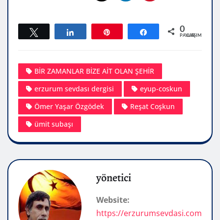
0
Tweetle
Paylaş
Pin
Paylaş
PAYLAŞIMLAR
BİR ZAMANLAR BİZE AİT OLAN ŞEHİR
erzurum sevdası dergisi
eyup-coskun
Ömer Yaşar Özgödek
Reşat Coşkun
ümit subaşı
yönetici
Website:
https://erzurumsevdasi.com