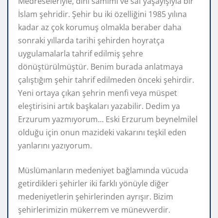
Medreseleriyle, dini samimi ve saf yaşayışıyla bir
İslam şehridir. Şehir bu iki özelliğini 1985 yılına
kadar az çok korumuş olmakla beraber daha
sonraki yıllarda tarihi şehirden hoyratça
uygulamalarla tahrif edilmiş şehre
dönüştürülmüştür. Benim burada anlatmaya
çalıştığım şehir tahrif edilmeden önceki şehirdir.
Yeni ortaya çıkan şehrin menfi veya müspet
eleştirisini artık başkaları yazabilir. Dedim ya
Erzurum yazmıyorum… Eski Erzurum beynelmilel
olduğu için onun mazideki vakarını teşkil eden
yanlarını yazıyorum.
Müslümanların medeniyet bağlamında vücuda
getirdikleri şehirler iki farklı yönüyle diğer
medeniyetlerin şehirlerinden ayrışır. Bizim
şehirlerimizin mükerrem ve münevverdir.