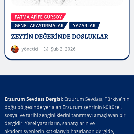
FATMA AFİFE GÜRSOY
GENEL ARAŞTIRMALAR
YAZARLAR
ZEYTİN DEĞERİNDE DOSLUKLAR
yönetici
Şub 2, 2026
Erzurum Sevdası Dergisi
: Erzurum Sevdası, Türkiye'nin
doğu bölgesinde yer alan Erzurum şehrinin kültürel,
sosyal ve tarihi zenginliklerini tanıtmayı amaçlayan bir
dergidir. Yerel yazarların, sanatçıların ve
akademisyenlerin katkılarıyla hazırlanan dergide,