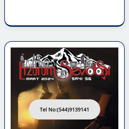
RUH ASALETİDİR
Tel No:(544)9139141