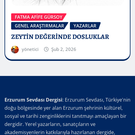
FATMA AFİFE GÜRSOY
GENEL ARAŞTIRMALAR
YAZARLAR
ZEYTİN DEĞERİNDE DOSLUKLAR
yönetici
Şub 2, 2026
Erzurum Sevdası Dergisi
: Erzurum Sevdası, Türkiye'nin
doğu bölgesinde yer alan Erzurum şehrinin kültürel,
sosyal ve tarihi zenginliklerini tanıtmayı amaçlayan bir
dergidir. Yerel yazarların, sanatçıların ve
akademisyenlerin katkılarıyla hazırlanan dergide,