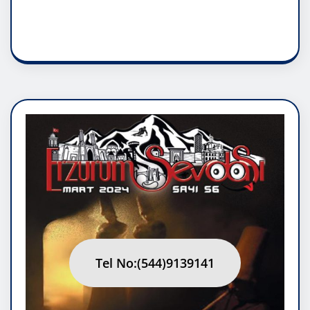
RUH ASALETİDİR
Tel No:(544)9139141