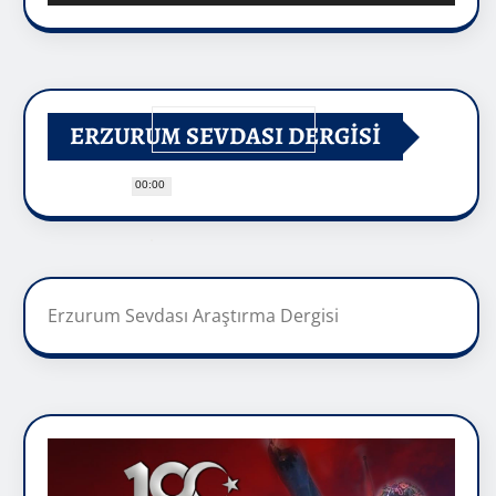
ERZURUM SEVDASI DERGİSİ
00:00
Erzurum Sevdası Araştırma Dergisi