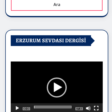
Ara
ERZURUM SEVDASI DERGİSİ
Video
oynatıcı
00:00
07:30