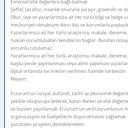
Evrensel etik değerlere bağlı kalmak
Şeffaf, tarafsız, insanlık onuruna yaraşır, güvenilir ve 
Okur, üye ve yazarlarımıza ait her türlü bilgi ve belge s
mecburiyet olmaksızın ikinci kişi ve kurumlarla paylaşı
Yazarlarımıza ait her türlü araştırma, makale, deneme, i
hukuki sorumlulukları kendilerini bağlar. Bundan dolayı 
sorumlu tutulamaz.
Yazarlarımıza ait her türlü araştırma, makale, deneme, i
başka yerde yayınlanması veya alıntı yapılması yazarları
dijital ortamda ise linkinin verilmesi halinde serbesttir.
Misyon:
Erzurum’un sosyal, kültürel, tarihi ve ekonomik değerleri
şekilde okuyucuya ileterek, basın ilkeleri ve etik değerl
ve bunları yayınlamak. Erzurum’un ve Erzurumlunun her
organizasyon ve faaliyetlerin duyurulmasını sağlamak.
yürütülen projeleri desteklemektir.