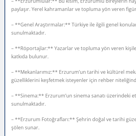
– **Erzurumlular:** Bu kısım, Erzurumlu bireylerin haya
paylaşır. Yerel kahramanlar ve topluma yön veren figür
– **Genel Araştırmalar:** Türkiye ile ilgili genel konu
sunulmaktadır.
– **Röportajlar:** Yazarlar ve topluma yön veren kişile
katkıda bulunur.
– **Mekanlarımız:** Erzurum’un tarihi ve kültürel mek
güzelliklerini keşfetmek isteyenler için rehber niteliğin
– **Sinema:** Erzurum’un sinema sanatı üzerindeki etki
sunulmaktadır.
– **Erzurum Fotoğrafları:** Şehrin doğal ve tarihi güzel
şölen sunar.