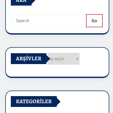
ARA
Go
ARŞIVLER
Arşivler
KATEGORILER