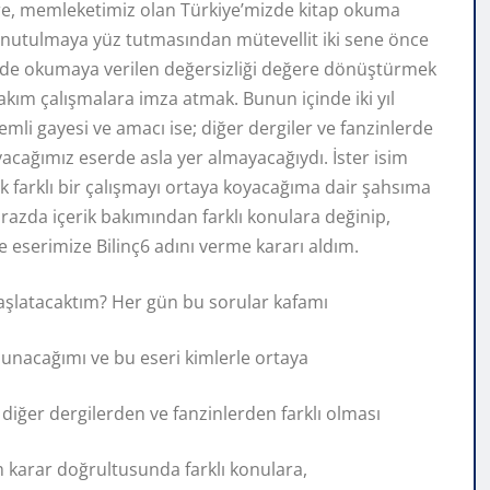
re, memleketimiz olan Türkiye’mizde kitap okuma
 unutulmaya yüz tutmasından mütevellit iki sene önce
izde okumaya verilen değersizliği değere dönüştürmek
akım çalışmalara imza atmak. Bunun içinde iki yıl
li gayesi ve amacı ise; diğer dergiler ve fanzinlerde
acağımız eserde asla yer almayacağıydı. İster isim
k farklı bir çalışmayı ortaya koyacağıma dair şahsıma
azda içerik bakımından farklı konulara değinip,
 eserimize Bilinç6 adını verme kararı aldım.
 başlatacaktım? Her gün bu sorular kafamı
 sunacağımı ve bu eseri kimlerle ortaya
 diğer dergilerden ve fanzinlerden farklı olması
ğım karar doğrultusunda farklı konulara,