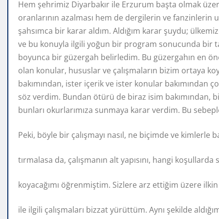
Hem şehrimiz Diyarbakır ile Erzurum başta olmak üze
oranlarının azalması hem de dergilerin ve fanzinlerin
şahsımca bir karar aldım. Aldığım karar şuydu; ülkem
ve bu konuyla ilgili yoğun bir program sonucunda bir t
boyunca bir güzergah belirledim. Bu güzergahın en önem
olan konular, hususlar ve çalışmaların bizim ortaya koy
bakımından, ister içerik ve ister konular bakımından ço
söz verdim. Bundan ötürü de biraz isim bakımından, bir
bunları okurlarımıza sunmaya karar verdim. Bu sebeple
Peki, böyle bir çalışmayı nasıl, ne biçimde ve kimlerle
tırmalasa da, çalışmanın alt yapısını, hangi koşullarda
koyacağımı öğrenmiştim. Sizlere arz ettiğim üzere ilkin
ile ilgili çalışmaları bizzat yürüttüm. Aynı şekilde aldı