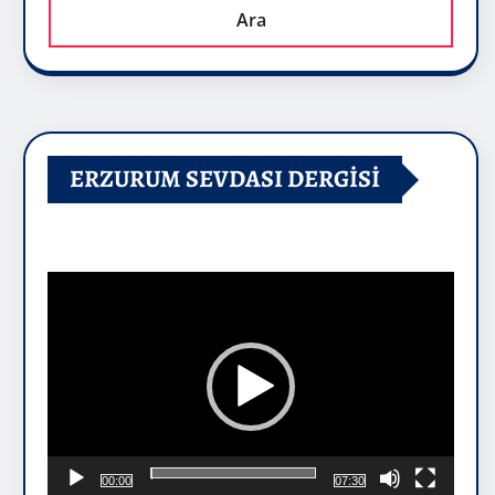
Ara
ERZURUM SEVDASI DERGİSİ
Video
oynatıcı
00:00
07:30