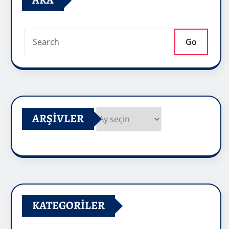
ARA
Go
ARŞIVLER
Arşivler
KATEGORILER