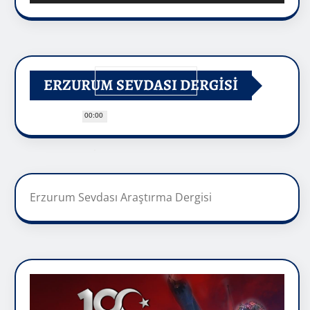
ERZURUM SEVDASI DERGİSİ
00:00
Erzurum Sevdası Araştırma Dergisi