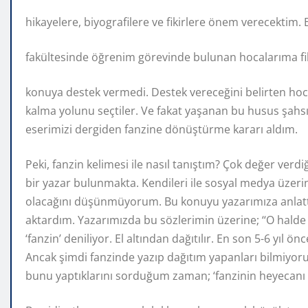
hikayelere, biyografilere ve fikirlere önem verecektim.
fakültesinde öğrenim görevinde bulunan hocalarıma f
konuya destek vermedi. Destek vereceğini belirten hocal
kalma yolunu seçtiler. Ve fakat yaşanan bu husus şahsım
eserimizi dergiden fanzine dönüştürme kararı aldım.
Peki, fanzin kelimesi ile nasıl tanıştım? Çok değer verd
bir yazar bulunmakta. Kendileri ile sosyal medya üze
olacağını düşünmüyorum. Bu konuyu yazarımıza anlatt
aktardım. Yazarımızda bu sözlerimin üzerine; ‘‘O halde
‘fanzin’ deniliyor. El altından dağıtılır. En son 5-6 yı
Ancak şimdi fanzinde yazıp dağıtım yapanları bilmiyoru
bunu yaptıklarını sorduğum zaman; ‘fanzinin heyecanı d