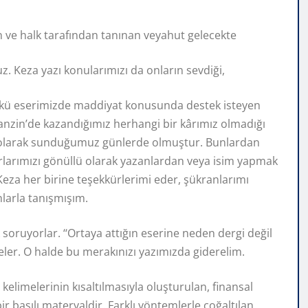
 ve halk tarafından tanınan veyahut gelecekte
. Keza yazı konularımızı da onların sevdiği,
Çünkü eserimizde maddiyat konusunda destek isteyen
 Fanzin’de kazandığımız herhangi bir kârımız olmadığı
ye olarak sunduğumuz günlerde olmuştur. Bunlardan
rlarımızı gönüllü olarak yazanlardan veya isim yapmak
eza her birine teşekkürlerimi eder, şükranlarımı
onlarla tanışmışım.
soruyorlar. ‘‘Ortaya attığın eserine neden dergi değil
eler. O halde bu merakınızı yazımızda giderelim.
 kelimelerinin kısaltılmasıyla oluşturulan, finansal
ir basılı materyaldir. Farklı yöntemlerle çoğaltılan