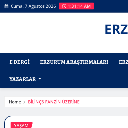
Skip
Cuma, 7 Ağustos 2026
1:31:15 AM
to
content
ERZ
E DERGI
ERZURUM ARAŞTIRMALARI
ER
YAZARLAR
Home
BİLİNÇ6 FANZİN ÜZERİNE
YAŞAM