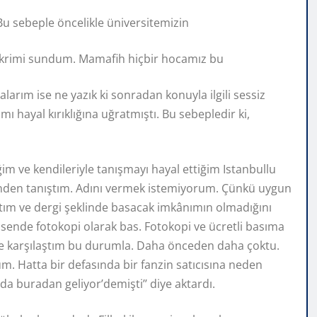
 Bu sebeple öncelikle üniversitemizin
ikrimi sundum. Mamafih hiçbir hocamız bu
arım ise ne yazık ki sonradan konuyla ilgili sessiz
ı hayal kırıklığına uğratmıştı. Bu sebepledir ki,
iğim ve kendileriyle tanışmayı hayal ettiğim Istanbullu
rinden tanıştım. Adını vermek istemiyorum. Çünkü uygun
ım ve dergi şeklinde basacak imkânımın olmadığını
 sende fotokopi olarak bas. Fotokopi ve ücretli basıma
l önce karşılaştım bu durumla. Daha önceden daha çoktu.
m. Hatta bir defasında bir fanzin satıcısına neden
a buradan geliyor’demişti’’ diye aktardı.