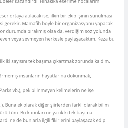
übeler kazandırdı. Filhakika eserime hocalarım
r ortaya atılacak ise, ilkin bir ekip işinin sunulması
esi gerekir. Mamafih böyle bir organizasyonu yapacak
zor durumda bırakmış olsa da, verdiğim söz yolunda
 seven veya sevmeyen herkesle paylaşacaktım. Keza bu
ilk iki sayısını tek başıma çıkartmak zorunda kaldım.
 görmemiş insanların hayatlarına dokunmak,
Parks vb.), pek bilinmeyen kelimelerin ne işe
. Buna ek olarak diğer şiirlerden farklı olarak bilim
rüttüm. Bu konuları ne yazık ki tek başıma
dı ne de bunlarla ilgili fikirlerini paylaşacak edip