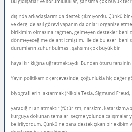
Bu gidişatlar ve sorumluluklar, şahsıma çok büyük tecr
dışında arkadaşlarım da destek çıkmıyordu. Çünkü bir ese
ve dergi de asıl görevi yapanın da onları organize etm
birikimim olmasına rağmen, gelmeyen destekler beni 
dönmeyeceğime de ant içmiştim. İlle de bu eseri beni
durumların zuhur bulması, şahsımı çok büyük bir
hayal kırıklığına uğratmaktaydı. Bundan ötürü fanzinin 
Yayın politikamız çerçevesinde, çoğunlukla hiç değer
biyografilerini aktarmak (Nikola Tesla, Sigmund Freud, 
yaradığını anlatmaktır (fütürizm, narsizm, katarsizm,vb.)
kurguya dokunan temaları seçme yolunda çalışmalar yü
belirliyordum. Çünkü ne bana destek çıkan bir ekibim var
dostlarım bulunmaktaydı.