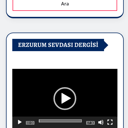
Ara
ERZURUM SEVDASI DERGİSİ
Video
oynatıcı
00:00
07:30