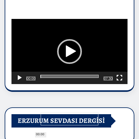
Video
oynatıcı
00:00
07:30
ERZURUM SEVDASI DERGİSİ
00:00