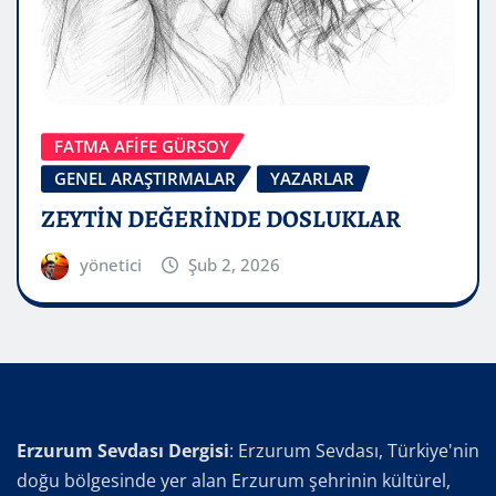
FATMA AFİFE GÜRSOY
GENEL ARAŞTIRMALAR
YAZARLAR
ZEYTİN DEĞERİNDE DOSLUKLAR
yönetici
Şub 2, 2026
Erzurum Sevdası Dergisi
: Erzurum Sevdası, Türkiye'nin
doğu bölgesinde yer alan Erzurum şehrinin kültürel,