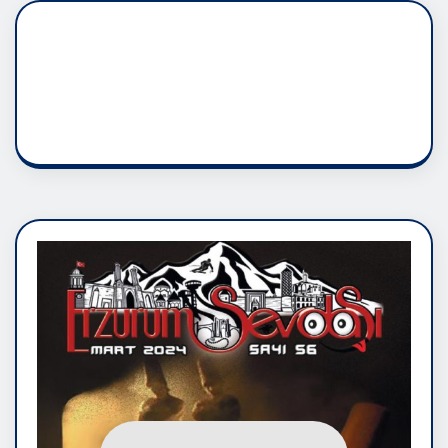
DADAŞLIK DOĞMATİK
RUH ASALETİDİR