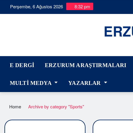
Skip
Perşembe, 6 Ağustos 2026
5:32:38 PM
to
content
ERZ
E DERGI
ERZURUM ARAŞTIRMALARI
ER
YAZARLAR
Home
Archive by category "Sports"