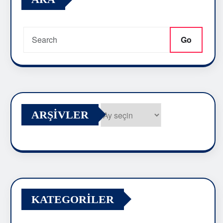
ARA
Go
ARŞIVLER
Arşivler