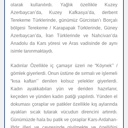
olarak kullanılırdı. Yağlık özellikle Kuzey
Azerbaycan’da, Kuzey Kafkasya’da, derbent
Terekeme Türklerinde, günümüz Gürcistan’ı Borçalı
bölgesi Terekeme / Karapapak Türklerinde, Güney
Azerbaycan’da, İran Türklerinde ve Nahcivan’da
Anadolu da Kars yöresi ve Aras vadisinde de aynı
isimle tanınmaktaydı.
Kadınlar Özellikle iç çamaşır üzeri ne “Köynek’’ /
gömlek giyerlerdi. Onun üstüne de sırmalı ve işlemeli
“kısa kaftan’’ denilen kolsuz yelekler giyerlerdi.
Kadın ayakkabıları yün ve deriden hazırlanır,
keçeden ve yünden kadın patiği yapılırdı. Yünden el
dokuması çoraplar ve patikler özellikle kış aylarında
ayakları sıcak tutarak vücudun direncini artırırdı.
Günümüzde hala bu patik ve çoraplar Kars-Ardahan-
Iğdır illeri ve çevresinde giyilmekte ve özelliğini