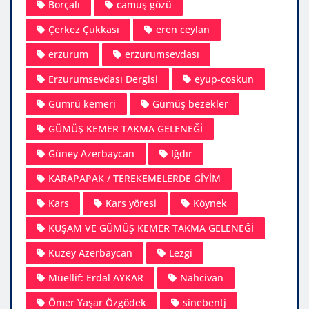
Borçalı
camuş gözü
Çerkez Çukkası
eren ceylan
erzurum
erzurumsevdası
Erzurumsevdası Dergisi
eyup-coskun
Gümrü kemeri
Gümüş bezekler
GÜMÜŞ KEMER TAKMA GELENEĞİ
Güney Azerbaycan
Iğdır
KARAPAPAK / TEREKEMELERDE GİYİM
Kars
Kars yöresi
Köynek
KUŞAM VE GÜMÜŞ KEMER TAKMA GELENEĞİ
Kuzey Azerbaycan
Lezgi
Müellif: Erdal AYKAR
Nahcivan
Ömer Yaşar Özgödek
sinebentj