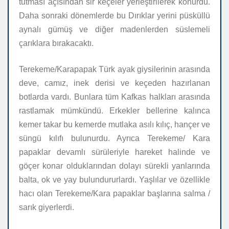
tutması açısından sir keçeler yerleştirilerek konurdu.
Daha sonraki dönemlerde bu Dırıklar yerini püsküllü
aynalı gümüş ve diğer madenlerden süslemeli
çarıklara bırakacaktı.
Terekeme/Karapapak Türk ayak giysilerinin arasında
deve, camız, inek derisi ve keçeden hazırlanan
botlarda vardı. Bunlara tüm Kafkas halkları arasında
rastlamak mümkündü. Erkekler bellerine kalınca
kemer takar bu kemerde mutlaka asılı kılıç, hançer ve
süngü kılıfı bulunurdu. Ayrıca Terekeme/ Kara
papaklar devamlı sürüleriyle hareket halinde ve
göçer konar olduklarından dolayı sürekli yanlarında
balta, ok ve yay bulundururlardı. Yaşlılar ve özellikle
hacı olan Terekeme/Kara papaklar başlarına salma /
sarık giyerlerdi.