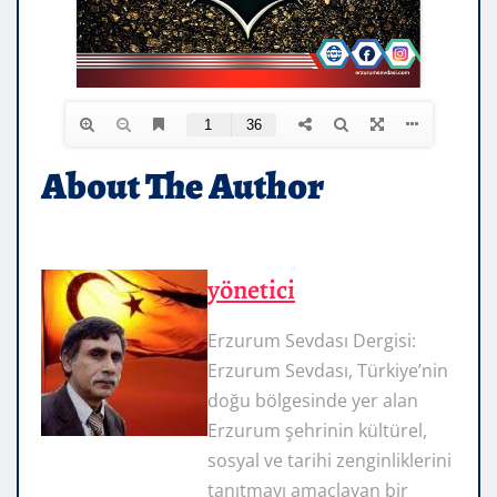
About The Author
yönetici
Erzurum Sevdası Dergisi:
Erzurum Sevdası, Türkiye’nin
doğu bölgesinde yer alan
Erzurum şehrinin kültürel,
sosyal ve tarihi zenginliklerini
tanıtmayı amaçlayan bir