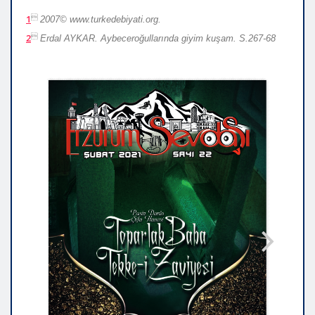

1
2007© www.turkedebiyati.org.

2
Erdal AYKAR. Aybeceroğullarında giyim kuşam. S.267-68