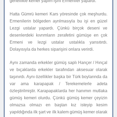
genellikle kemer yapım işini Ermeniler yapardı.
Hatta Gümrü kemeri Kars yöresinde çok meşhurdu.
Ermenilerin bölgeden ayrılmasıyla bu işi en güzel
Lezgi ustalar yapardı. Çünkü birçok deseni ve
desenlerdeki kıvrımların zerafetini gümüşe en çok
Ermeni ve lezgi ustalar ustalıkla yansıtırdı.
Dolayısıyla da herkes siparişini onlara verirdi.
Aynı zamanda erkekler gümüş saplı Hançer / Hınçal
ve bıçaklarda erkekler tarafından aksesuar olarak
taşınırdı. Aynı özellikler başka bir Türk boylarında da
var ama karapapak / Terekemelerle adeta
özleştirilmiştir. Karapapaklarda her hanımın mutlaka
gümüş kemeri olurdu. Çünkü gümüş kemer çeyizin
olmazsa olmazı en baştan kız isteyip kesim
yapıldığında ilk şart ve ilk kalem gümüş kemer olarak