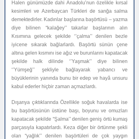
Halen günümüzde dahi Anadolu’nun özelikle kırsal
kesimleri ve Azerbaycan Türkleri de sarığa salma
demektedirler. Kadınlar başlarına başörtüsü – yazma
diye bilinen “kalağey’’ takarlar başlarının alın
Kısımına gelecek şekilde ‘’çalma’’ denilen bezle
iyicene sıkarak bağlarlardı. Başörtü sünün çene
altına gelen kısmını ise ağız ve burunlarını kapatacak
şekilde halk dilinde ‘’Yaşmak’’ diye bilinen
‘’Yümşeğ’’ şekliyle bağlayarak yabancı ve
büyüklerinin yanında bunu bir edep ve hayâ unsuru
kabul ederler hiçbir zaman açmazlardı.
Dışarıya çıktıklarında Özellikle soğuk havalarda ise
bu başörtüsünün üstüne başı, boyunu ve omuzları
kapatacak şekilde “Şalma’’ denilen geniş örtü kumaş
parçasıyla kapatırlardı. Keza diğer bir örtünme şekli
olan “yağlık’’ denilen başörtüleri de çok yaygın