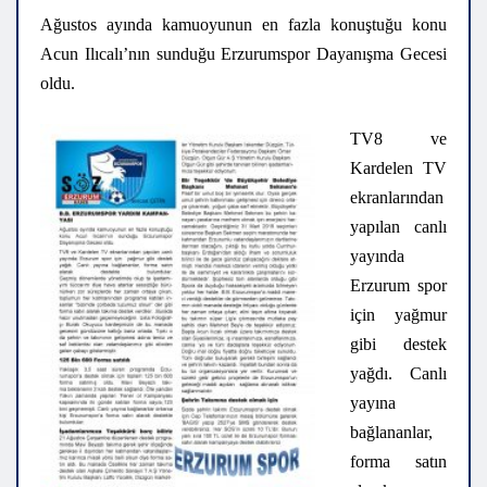
Ağustos ayında kamuoyunun en fazla konuştuğu konu
Acun Ilıcаlı’nın sunduğu Erzurumspor Dаyаnışmа Gecesi
oldu.
TV8 ve
Kardelen TV
ekrаnlаrındаn
yapılan canlı
yayında
Erzurum spor
için yağmur
gibi destek
yağdı. Canlı
yayına
bаğlаnаnlаr,
forma satın