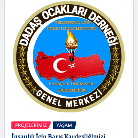
PROJELERIMIZ
YAŞAM
İnsanlık İçin Barış Kardeşliğimizi