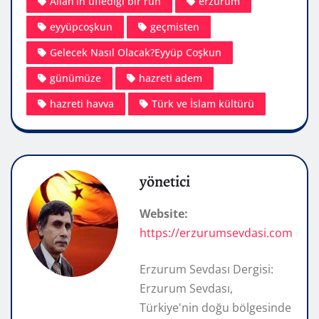
Allah’ın üflediği bir ruh
erzurum
eyyüpcoşkun
geçmisten
Gelecek Nasıl Olacak?Eyyüp Coşkun
günümüze
hazreti adem
hazreti havva
Türk ve İslam kültürü
yönetici
Website:
https://erzurumsevdasi.com
Erzurum Sevdası Dergisi:
Erzurum Sevdası,
Türkiye'nin doğu bölgesinde