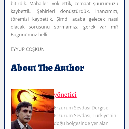
bitirdik. Mahalleri yok ettik, cemaat şuurumuzu
kaybettik. Şehirleri dönüştürdük, inancımızı,
töremizi kaybettik. Şimdi acaba gelecek nasıl
olacak sorusunu sormamıza gerek var mı?
Bugünümüz belli.
EYYÜP COŞKUN
About The Author
yönetici
Erzurum Sevdası Dergisi:
Erzurum Sevdası, Türkiye’nin
doğu bölgesinde yer alan