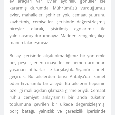
ev araçları var. Evler aydınlık, gönüller ise
kararmış durumda. Mührümüzü vurduğumuz
evler, mahalleler, şehirler yok, cemaat şuurunu
kaybetmiş, cemiyetler içerisinde değersizleşmiş
bireyler olarak, şişirilmiş egolarımız ile
yalnızlaşmış durumdayız. Madden zenginleştikçe
manen fakirleşmişiz.
Bu ay içerisinde alışık olmadığımız bir yöntemle
peş peşe işlenen cinayetler ve hemen ardından
yaşanan intiharlar ile karşılaştık. Siyanür cinneti
geçirdik. Bu ailelerden birisi Antalya’da ikamet
eden Erzurumlu bir aileydi. Bu ailelerin hepsinin
özelliği mali açıdan çıkmaza girmeleriydi. Cemaat
ruhlu cemiyet anlayışımızı bir anda tüketim
toplumuna çevrilen bir ülkede değersizleşmiş,
borç batağı, yalnızlık ve çaresizlik içerisinde