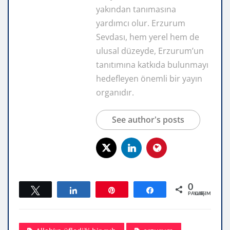
yakından tanımasına
yardımcı olur. Erzurum
Sevdası, hem yerel hem de
ulusal düzeyde, Erzurum’un
tanıtımına katkıda bulunmayı
hedefleyen önemli bir yayın
organıdır.
See author's posts
0
Tweetle
Paylaş
Pin
Paylaş
PAYLAŞIMLAR