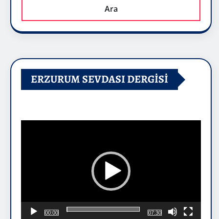
Ara
ERZURUM SEVDASI DERGİSİ
Video
oynatıcı
00:00
07:30