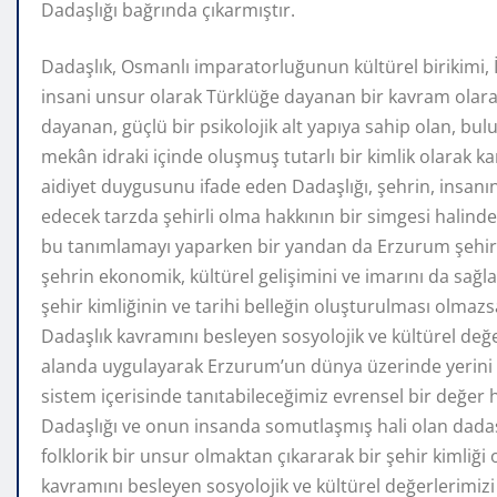
Dadaşlığı bağrında çıkarmıştır.
Dadaşlık, Osmanlı imparatorluğunun kültürel birikimi, İ
insani unsur olarak Türklüğe dayanan bir kavram olara
dayanan, güçlü bir psikolojik alt yapıya sahip olan, b
mekân idraki içinde oluşmuş tutarlı bir kimlik olarak kar
aidiyet duygusunu ifade eden Dadaşlığı, şehrin, insanın
edecek tarzda şehirli olma hakkının bir simgesi halinde
bu tanımlamayı yaparken bir yandan da Erzurum şehir b
şehrin ekonomik, kültürel gelişimini ve imarını da sağla
şehir kimliğinin ve tarihi belleğin oluşturulması olmaz
Dadaşlık kavramını besleyen sosyolojik ve kültürel değer
alanda uygulayarak Erzurum’un dünya üzerinde yerini b
sistem içerisinde tanıtabileceğimiz evrensel bir değer 
Dadaşlığı ve onun insanda somutlaşmış hali olan dadaş
folklorik bir unsur olmaktan çıkararak bir şehir kimliğ
kavramını besleyen sosyolojik ve kültürel değerlerimizi 