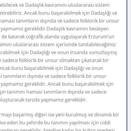
ebilecek ve Dadaşlık kavramını uluslararası sistem
etirebiliriz. Ancak bunu başarabilmek için Dadaşlığı ve
amasi tanımların dışında ve sadece folklorik bir unsur
a yapmamız gereklidir.Dadaşlık kavramını besleyen
izi de katarak coğrafik alanda uygulayarak Erzurum’un
amını uluslararası sistem içerisinde tanıtabileceğimiz
şarabilmek için Dadaşlığı ve onun insanda somutlaşmış
 sadece folklorik bir unsur olmaktan çıkararak bir
 Ancak bunu başarabilmek için Dadaşlığı ve onun
tanımların dışında ve sadece folklorik bir unsur
a yapmamız gereklidir. Ancak bunu başarabilmek için
ın tanımını hamasi tanımların dışında ve sadece
i oluşturacak tarzda yapmamız gereklidir.
urmayı başarmış diğeri ise yeni kurulmuş ve dinamik bir
tiva eden bu şehirde bu tanımın yapılması için ciddi
ın yapılması gereklidir. Şimdiye kadar bir kültür merkezi