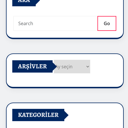
ARA
Go
ARŞIVLER
Arşivler
KATEGORILER