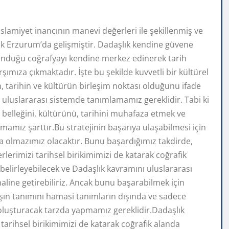
slamiyet inancının manevi değerleri ile şekillenmiş ve
k Erzurum’da gelişmiştir. Dadaşlık kendine güvene
ulunduğu coğrafyayı kendine merkez edinerek tarih
şımıza çıkmaktadır. İşte bu şekilde kuvvetli bir kültürel
, tarihin ve kültürün birleşim noktası olduğunu ifade
 uluslararası sistemde tanımlamamız gereklidir. Tabi ki
elleğini, kültürünü, tarihini muhafaza etmek ve
mamız şarttır.Bu stratejinin başarıya ulaşabilmesi için
sa olmazımız olacaktır. Bunu başardığımız takdirde,
lerimizi tarihsel birikimimizi de katarak coğrafik
elirleyebilecek ve Dadaşlık kavramını uluslararası
haline getirebiliriz. Ancak bunu başarabilmek için
ın tanımını hamasi tanımların dışında ve sadece
i oluşturacak tarzda yapmamız gereklidir.Dadaşlık
tarihsel birikimimizi de katarak coğrafik alanda