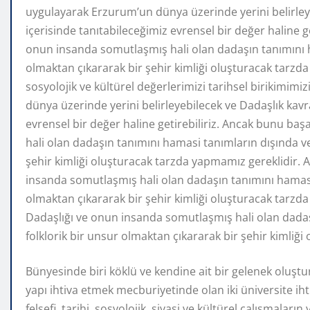
uygulayarak Erzurum’un dünya üzerinde yerini belirley
içerisinde tanıtabileceğimiz evrensel bir değer haline g
onun insanda somutlaşmış hali olan dadaşın tanımını h
olmaktan çıkararak bir şehir kimliği oluşturacak tarzd
sosyolojik ve kültürel değerlerimizi tarihsel birikimim
dünya üzerinde yerini belirleyebilecek ve Dadaşlık kavr
evrensel bir değer haline getirebiliriz. Ancak bunu ba
hali olan dadaşın tanımını hamasi tanımların dışında ve
şehir kimliği oluşturacak tarzda yapmamız gereklidir.
insanda somutlaşmış hali olan dadaşın tanımını hamasi 
olmaktan çıkararak bir şehir kimliği oluşturacak tarzd
Dadaşlığı ve onun insanda somutlaşmış hali olan dadaş
folklorik bir unsur olmaktan çıkararak bir şehir kimliğ
Bünyesinde biri köklü ve kendine ait bir gelenek oluşt
yapı ihtiva etmek mecburiyetinde olan iki üniversite ih
felsefi, tarihi, sosyolojik, siyasi ve kültürel çalışmalar