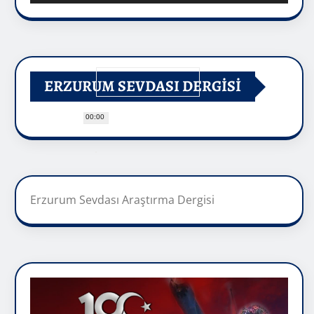
ERZURUM SEVDASI DERGİSİ
00:00
Erzurum Sevdası Araştırma Dergisi