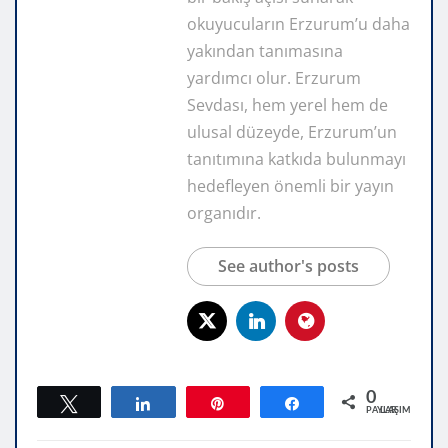
okuyucuların Erzurum’u daha
yakından tanımasına
yardımcı olur. Erzurum
Sevdası, hem yerel hem de
ulusal düzeyde, Erzurum’un
tanıtımına katkıda bulunmayı
hedefleyen önemli bir yayın
organıdır.
See author's posts
0
Tweetle
Paylaş
Pin
Paylaş
PAYLAŞIMLAR