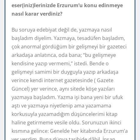
eser(iniz)lerinizde Erzurum’u konu edinmeye
nasıl karar verdiniz?
Bu soruya edebiyat değil de, yazmaya nasıl
başladım diyelim. Yazmaya, tesadüfen başladım,
çok anormal gördüğüm bir gelişmeyi bir gazeteci
arkadaşa anlatınca, oda bana; “bu gelişmeye
kendisine yazıp vermemi,” istedi. Bende o
gelişmeyi samimi bir duyguyla yazıp arkadaşa
verince kendi internet gazetesinde ( Gazete
Güncel) yer verince, aynı sitede köşe yazıları
yazmaya başladım. Yazma işi bana yeni bir ufuk
aştı ve yazmaya niyetlenip ama yazamama
korkusuyla yazamadığım düşüncelerimi kitap
haline getirmeme vesile oldu. Sorunuzun ikinci
kısmına gelince: Genelde her kitabında Erzurum’a
yer verdim. Buna dünya tarihide dâhil. İnsan