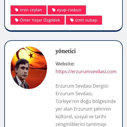
eren ceylan
eyup-coskun
Ömer Yaşar Özgödek
ümit subaşı
yönetici
Website:
https://erzurumsevdasi.com
Erzurum Sevdası Dergisi:
Erzurum Sevdası,
Türkiye'nin doğu bölgesinde
yer alan Erzurum şehrinin
kültürel, sosyal ve tarihi
zenginliklerini tanıtmayı