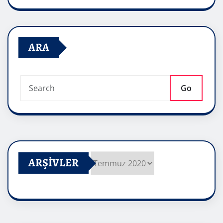
ARA
Go
ARŞIVLER
Arşivler