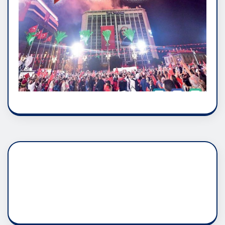
DADAŞLIK DOĞMATİK
RUH ASALETİDİR