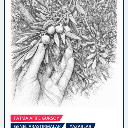
FATMA AFİFE GÜRSOY
GENEL ARAŞTIRMALAR
YAZARLAR