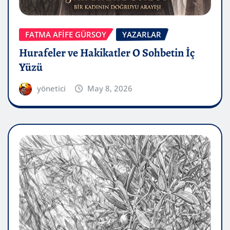
FATMA AFİFE GÜRSOY
YAZARLAR
Hurafeler ve Hakikatler O Sohbetin İç
Yüzü
yönetici
May 8, 2026