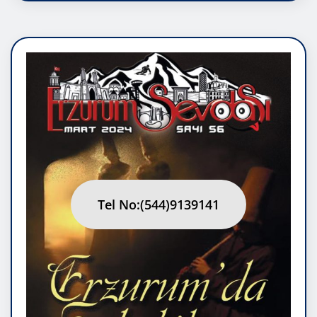
Tel No:(544)9139141