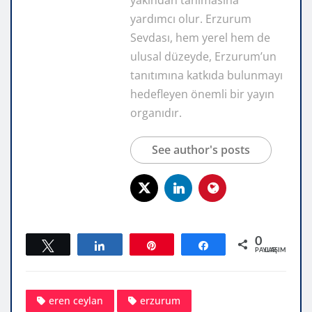
yardımcı olur. Erzurum
Sevdası, hem yerel hem de
ulusal düzeyde, Erzurum’un
tanıtımına katkıda bulunmayı
hedefleyen önemli bir yayın
organıdır.
See author's posts
0
Tweetle
Paylaş
Pin
Paylaş
PAYLAŞIMLAR
eren ceylan
erzurum