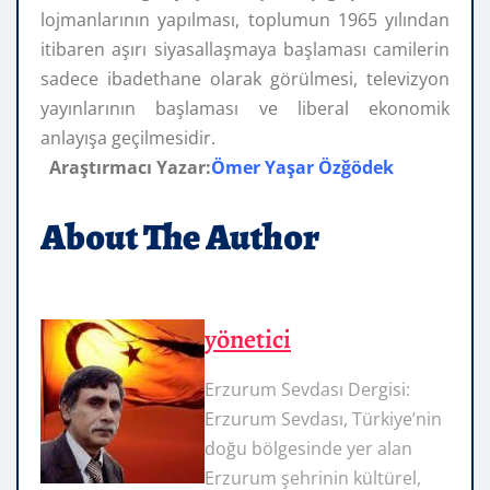
lojmanlarının yapılması, toplumun 1965 yılından
itibaren aşırı siyasallaşmaya başlaması camilerin
sadece ibadethane olarak görülmesi, televizyon
yayınlarının başlaması ve liberal ekonomik
anlayışa geçilmesidir.
Araştırmacı Yazar:
Ömer Yaşar Özğödek
About The Author
yönetici
Erzurum Sevdası Dergisi:
Erzurum Sevdası, Türkiye’nin
doğu bölgesinde yer alan
Erzurum şehrinin kültürel,