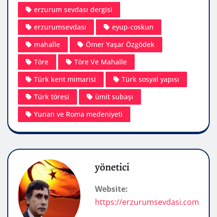
erzurum sevdası dergisi
erzurumsevdası
eyup-coskun
mahalle
Ömer Yaşar Özgödek
Töre
Töre Ve Mahalle
Türk kent mimarisi
Türk sosyal yapısı
Türk töresi
ümit subaşı
Yunan ve Roma medeniyeti
yönetici
Website:
https://erzurumsevdasi.com