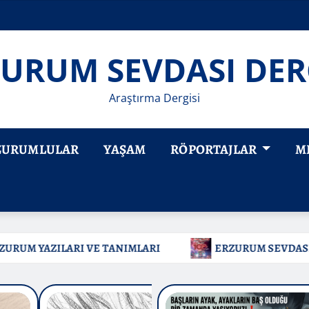
URUM SEVDASI DER
Araştırma Dergisi
ZURUMLULAR
YAŞAM
RÖPORTAJLAR
M
ERZURUM SEVDASI DERGİSİ CUMHURİYET ÖZEL SAYISI E