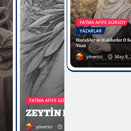
FATMA AFİFE GÜRSOY
YAZARLAR
Dini kendi amacına araç
FATMA AFİFE GÜRSOY
YAZARLAR
yönetici
Oca 24, 2026
0
Hurafeler ve Hakikatler O S
Yüzü
yönetici
May 8,