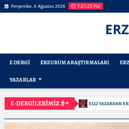
Skip
Perşembe, 6 Ağustos 2026
7:21:25 PM
to
content
ERZ
E DERGI
ERZURUM ARAŞTIRMALARI
ER
YAZARLAR
E-DERGİLERİMİZ
ELLİ YAZARDAN ERZURUM YAZILARI VE TANIMLARI