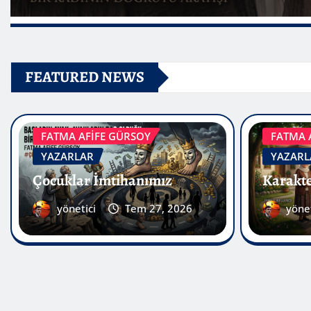
FATMA 
FATMA AFİFE GÜRSOY
YAZARL
YAZARLAR
Karakte
Çocuklar İmtihanımız
yönet
yönetici
Tem 27, 2026