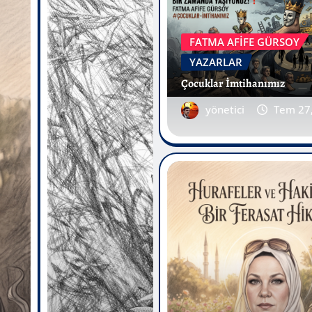
FATMA AFİFE GÜRSOY
YAZARLAR
Çocuklar İmtihanımız
yönetici
Tem 27