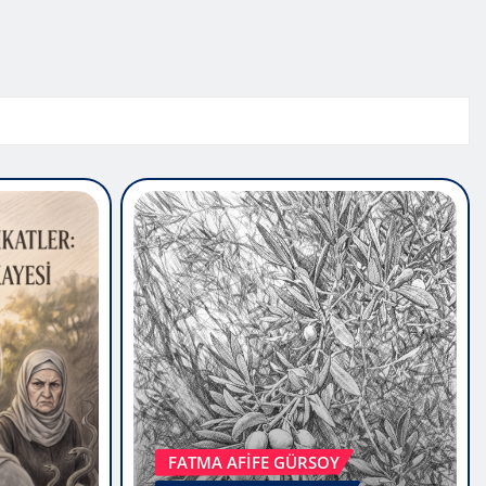
FATMA AFİFE GÜRSOY
GENEL ARAŞTIRMALAR
YAZARLAR
ZEYTİN DEĞERİNDE
tler O
DOSLUKLAR