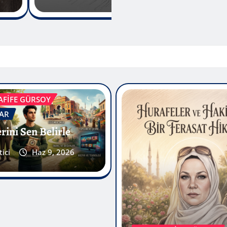
AFİFE GÜRSOY
AR
rini Sen Belirle
ici
Haz 9, 2026
FATMA AFİFE GÜRSOY
YAZARLAR
Hurafeler ve Hakika
Sohbetin İç Yüzü