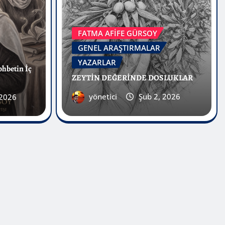
 etmek
FATMA AFİFE GÜRSOY
GENEL ARAŞTIRMALAR
YAZARLAR
ohbetin İç
ZEYTİN DEĞERİNDE DOSLUKLAR
yönetici
Şub 2, 2026
 2026