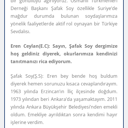
bir gönüllüyü ağırlıyoruz. Osmanlı Türkmenleri
Derneği Başkanı Şafak Soy özellikle Suriye’de
mağdur durumda bulunan soydaşlarımıza
yönelik faaliyetlerde aktif rol oynayan bir Türkiye
Sevdalısı.
Eren Ceylan(E.C): Sayın, Şafak Soy dergimize
hoş geldiniz diyerek, okurlarımıza kendinizi
tanıtmanızı rica ediyorum.
Şafak Soy(Ş.S): Eren bey bende hoş buldum
diyerek hemen sorunuzu kısaca cevaplandırayım.
1963 yılında Erzincan’ın İliç ilçesinde doğdum.
1973 yılından beri Ankara’da yaşamaktayım. 2011
yılında Ankara Büyükşehir Belediyesi’nden emekli
oldum. Emekliye ayrıldıktan sonra kendimi hayır
işlerine verdim.