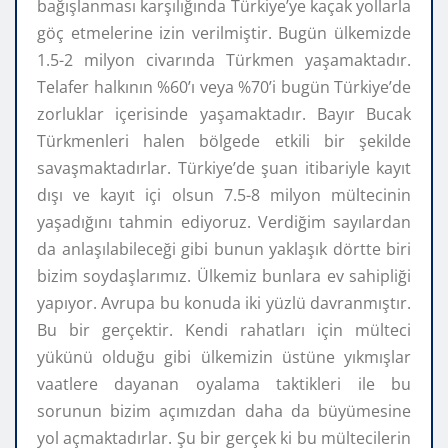
bağışlanması karşılığında Türkiye’ye kaçak yollarla
göç etmelerine izin verilmiştir. Bugün ülkemizde
1.5-2 milyon civarında Türkmen yaşamaktadır.
Telafer halkının %60’ı veya %70’i bugün Türkiye’de
zorluklar içerisinde yaşamaktadır. Bayır Bucak
Türkmenleri halen bölgede etkili bir şekilde
savaşmaktadırlar. Türkiye’de şuan itibariyle kayıt
dışı ve kayıt içi olsun 7.5-8 milyon mültecinin
yaşadığını tahmin ediyoruz. Verdiğim sayılardan
da anlaşılabileceği gibi bunun yaklaşık dörtte biri
bizim soydaşlarımız. Ülkemiz bunlara ev sahipliği
yapıyor. Avrupa bu konuda iki yüzlü davranmıştır.
Bu bir gerçektir. Kendi rahatları için mülteci
yükünü olduğu gibi ülkemizin üstüne yıkmışlar
vaatlere dayanan oyalama taktikleri ile bu
sorunun bizim açımızdan daha da büyümesine
yol açmaktadırlar. Şu bir gerçek ki bu mültecilerin