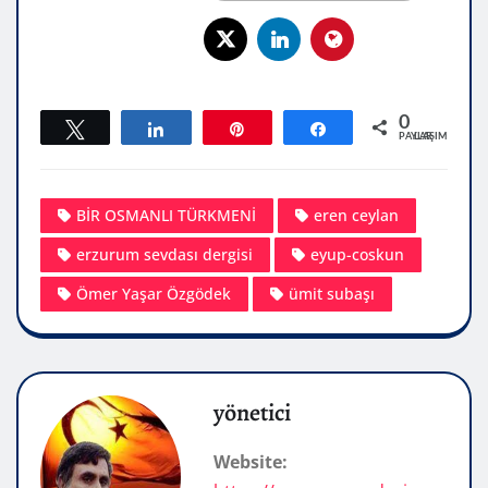
0
Tweetle
Paylaş
Pin
Paylaş
PAYLAŞIMLAR
BİR OSMANLI TÜRKMENİ
eren ceylan
erzurum sevdası dergisi
eyup-coskun
Ömer Yaşar Özgödek
ümit subaşı
yönetici
Website: