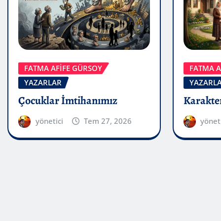
FATMA A
FATMA AFİFE GÜRSOY
YAZARL
YAZARLAR
Karakter
Çocuklar İmtihanımız
yönet
yönetici
Tem 27, 2026