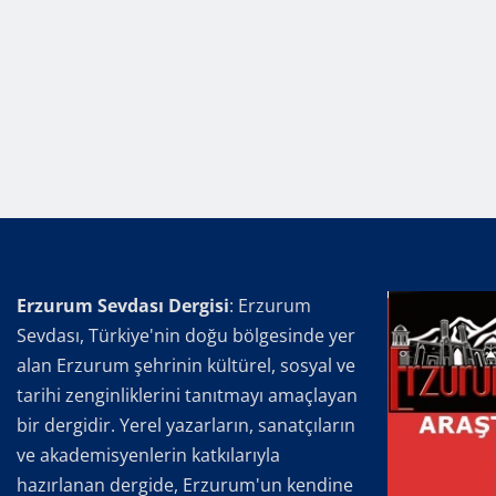
Erzurum Sevdası Dergisi
: Erzurum
Sevdası, Türkiye'nin doğu bölgesinde yer
alan Erzurum şehrinin kültürel, sosyal ve
tarihi zenginliklerini tanıtmayı amaçlayan
bir dergidir. Yerel yazarların, sanatçıların
ve akademisyenlerin katkılarıyla
hazırlanan dergide, Erzurum'un kendine