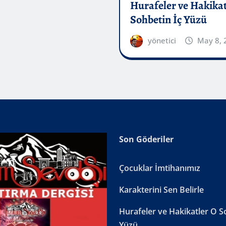
Hurafeler ve Hakikat
Sohbetin İç Yüzü
yönetici
May 8, 
Son Göderiler
Çocuklar İmtihanımız
Karakterini Sen Belirle
Hurafeler ve Hakikatler O S
Yüzü