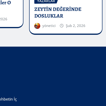
YAZARLAR
ler O
ZEYTİN DEĞERİNDE
DOSLUKLAR
2026
yönetici
Şub 2, 2026
ohbetin İç