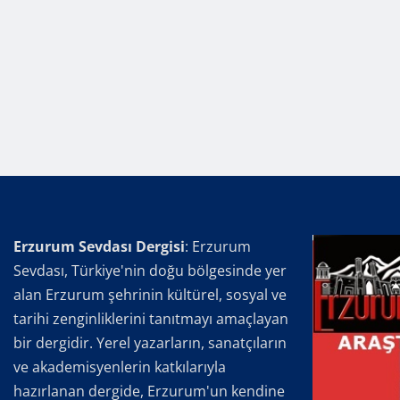
Erzurum Sevdası Dergisi
: Erzurum
Sevdası, Türkiye'nin doğu bölgesinde yer
alan Erzurum şehrinin kültürel, sosyal ve
tarihi zenginliklerini tanıtmayı amaçlayan
bir dergidir. Yerel yazarların, sanatçıların
ve akademisyenlerin katkılarıyla
hazırlanan dergide, Erzurum'un kendine