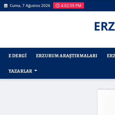
Skip
Cuma, 7 Ağustos 2026
4:03:01 PM
to
content
ERZ
E DERGI
ERZURUM ARAŞTIRMALARI
ER
YAZARLAR