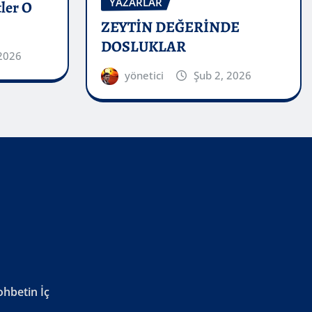
YAZARLAR
ler O
ZEYTİN DEĞERİNDE
DOSLUKLAR
2026
yönetici
Şub 2, 2026
ohbetin İç