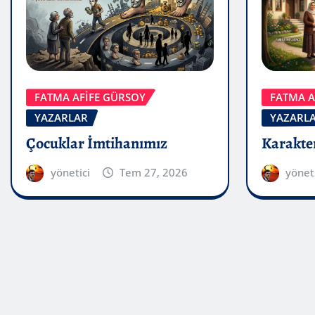
FATMA A
FATMA AFİFE GÜRSOY
YAZARL
YAZARLAR
Karakter
Çocuklar İmtihanımız
yönet
yönetici
Tem 27, 2026