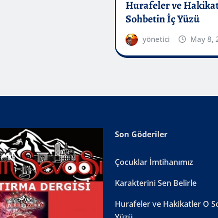
Hurafeler ve Hakikat
Sohbetin İç Yüzü
yönetici
May 8, 
Son Göderiler
Çocuklar İmtihanımız
Karakterini Sen Belirle
Hurafeler ve Hakikatler O S
Yüzü