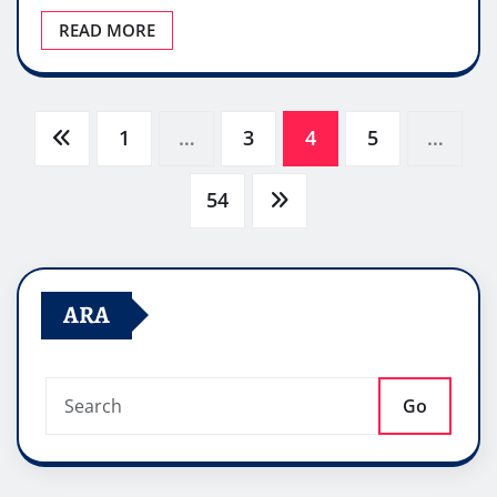
READ MORE
Yazı
1
…
3
4
5
…
sayfalaması
54
ARA
Go