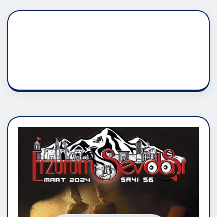
DADAŞLIK DOĞMATİK
RUH ASALETİDİR