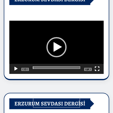
Video
oynatıcı
00:00
07:30
ERZURUM SEVDASI DERGİSİ