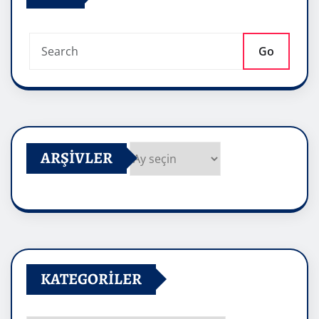
Go
ARŞIVLER
Arşivler
KATEGORILER