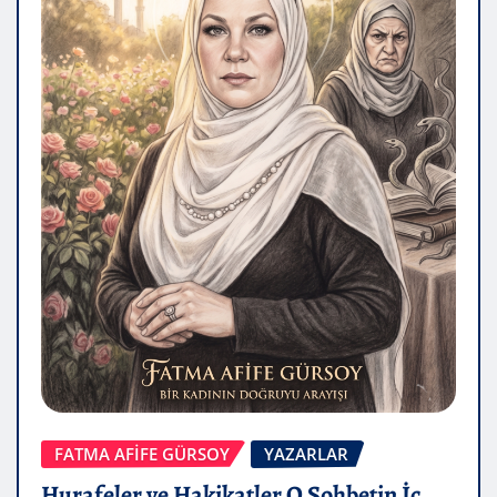
FATMA AFİFE GÜRSOY
YAZARLAR
Hurafeler ve Hakikatler O Sohbetin İç