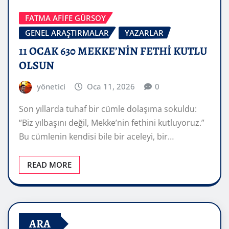
FATMA AFİFE GÜRSOY
GENEL ARAŞTIRMALAR
YAZARLAR
11 OCAK 630 MEKKE’NİN FETHİ KUTLU
OLSUN
yönetici
Oca 11, 2026
0
Son yıllarda tuhaf bir cümle dolaşıma sokuldu:
“Biz yılbaşını değil, Mekke’nin fethini kutluyoruz.”
Bu cümlenin kendisi bile bir aceleyi, bir…
READ MORE
ARA