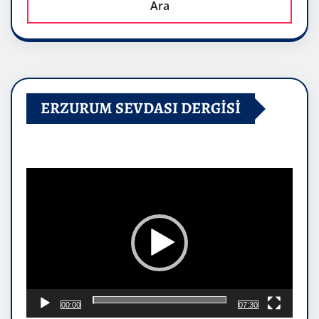
Ara
ERZURUM SEVDASI DERGİSİ
Video
oynatıcı
00:00
07:30