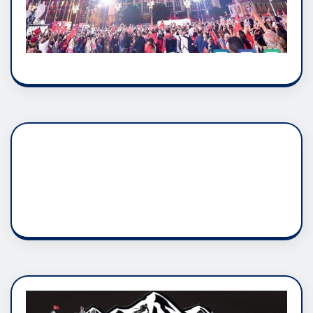
DADAŞLIK DOĞMATİK
RUH ASALETİDİR