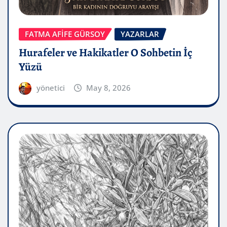
FATMA AFİFE GÜRSOY
YAZARLAR
Hurafeler ve Hakikatler O Sohbetin İç
Yüzü
yönetici
May 8, 2026