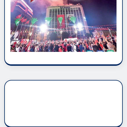
DADAŞLIK DOĞMATİK
RUH ASALETİDİR