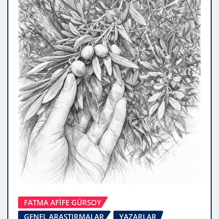
FATMA AFİFE GÜRSOY
GENEL ARAŞTIRMALAR
YAZARLAR