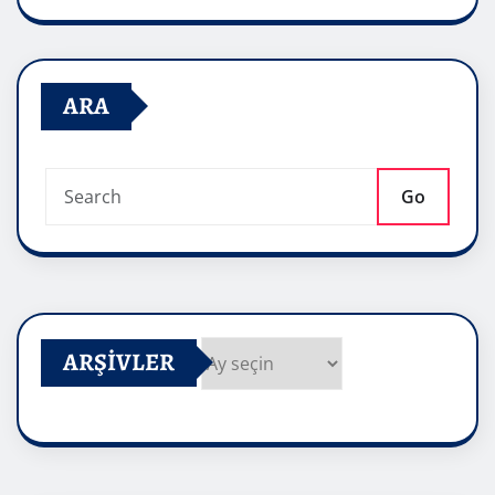
ARA
Go
ARŞIVLER
Arşivler