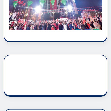
DADAŞLIK DOĞMATİK
RUH ASALETİDİR