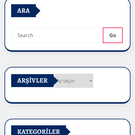
ARA
Go
ARŞIVLER
Arşivler
KATEGORILER