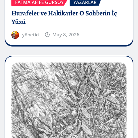
FATMA AFİFE GÜRSOY
YAZARLAR
Hurafeler ve Hakikatler O Sohbetin İç
Yüzü
yönetici
May 8, 2026