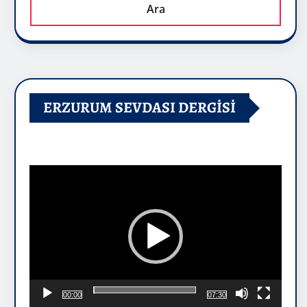
Ara
ERZURUM SEVDASI DERGİSİ
Video
oynatıcı
00:00
07:30