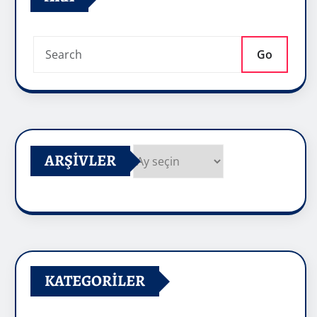
Go
ARŞIVLER
Arşivler
KATEGORILER