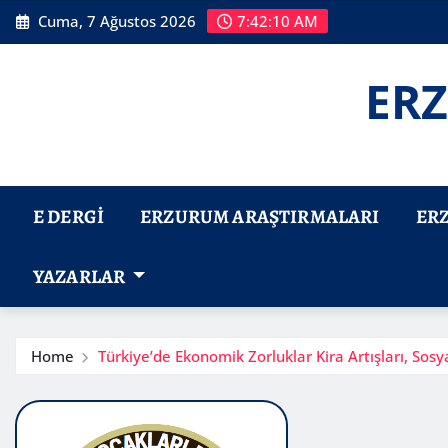
Skip
Cuma, 7 Ağustos 2026
7:42:11 AM
to
content
ERZ
E DERGI
ERZURUM ARAŞTIRMALARI
ER
YAZARLAR
Home
Türkiye’de Ekonomik Zorluklar Kira Artışları, Sosy