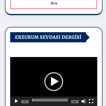
Ara
ERZURUM SEVDASI DERGİSİ
Video
oynatıcı
00:00
07:30