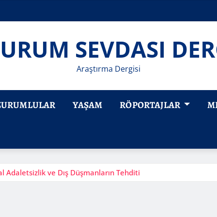
URUM SEVDASI DER
Araştırma Dergisi
ZURUMLULAR
YAŞAM
RÖPORTAJLAR
M
al Adaletsizlik ve Dış Düşmanların Tehditi