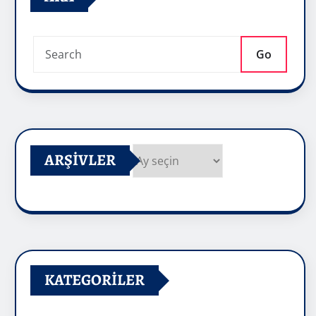
Go
ARŞIVLER
Arşivler
KATEGORILER