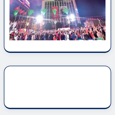
DADAŞLIK DOĞMATİK
RUH ASALETİDİR