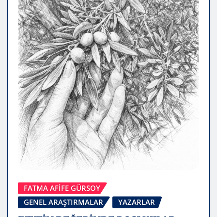
FATMA AFİFE GÜRSOY
GENEL ARAŞTIRMALAR
YAZARLAR