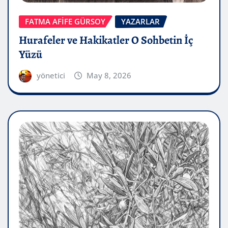
FATMA AFİFE GÜRSOY
YAZARLAR
Hurafeler ve Hakikatler O Sohbetin İç
Yüzü
yönetici
May 8, 2026