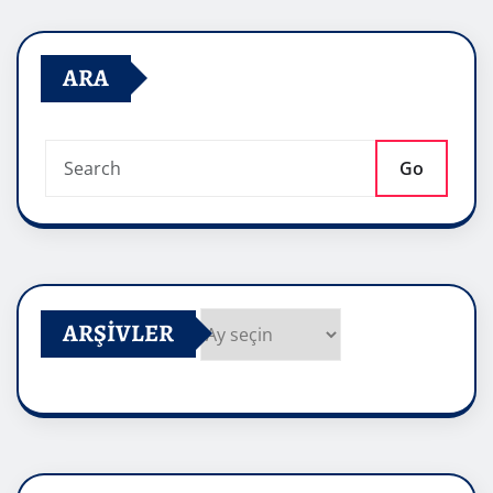
ARA
Go
ARŞIVLER
Arşivler